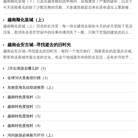
越南顺化皇城（下）只是在越美顺化战争期间，皇城遭受了严重的破坏，以至于
今天还能看见的除了少数完整的宫殿，大多建筑都是后来在原有遗址上重新修
建，然而这是一道浩大的工程，至今还没有完复。穿过太和殿，渐渐地便又走进
了皇城的荒凉之处。
越南顺化皇城（上）
越南顺化皇城（上）历史的长河里，每一块古建筑在留给今天的岁月里除了苍凉
没落，那消失在苍茫空寂中的往事仿佛消失了一般，只剩下空荡的建筑供后人以
“美”的方式去欣赏它。作为一座历史古都，顺化最有代表性的恐就是那一座北京
故宫缩小版的越南顺化皇城。
越南会安古城--寻找逝去的旧时光
越南会安古城--寻找逝去的旧时光：每到一个地方旅行，我最喜欢的是漫步古城。
那里有这座城市最古老的文化，有这个地域最市井的民生百态，还有岁月给予它
的，沉甸甸的人文情怀。于是我到了越南会安古城--寻找逝去的旧时光。
2月出境游去哪儿好（3）
全球50大美食排行榜（3）
东南亚海岛自助游推荐（上）
越南特色度假村（2）
越南特色度假村（1）
越南特色度假村（3）
越南特色度假村（4）
河内旅游必体验TOP10（上）