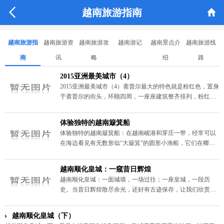


越南旅游指南
越南旅游指
越南旅游资
越南旅游攻
越南游记
越南景点介
越南旅游线
南
讯
略
绍
路
2015亚洲最美城市（4）
2015亚洲最美城市（4）斋普尔最大的特色就是粉红色，置身
于斋普尔的街头，环顾四周，一座座建筑整齐排列，粉红色
的墙，粉红色的窗，粉红色的穹顶，就连街边小店、小摊，
甚至厕所也都涂成了粉红色。
体验独特的越南簸箕船
体验独特的越南簸箕船：在越南岘港和芽庄一带，经常可以
在海边看见有无数形似“大簸箕”的圆形小渔船，它们在椰林
海风中随波逐浪，宛若在大海中一颗颗跳动的音符，谱写着
一曲渔家风情乐章。
越南顺化皇城：一窥昔日辉煌
越南顺化皇城：一面城墙，一场过往；一座皇城，一段历
史。当昔日辉煌散尽余光，还好有古迹保存，让我们欣赏、
赞叹、复刻回忆……本篇，我们一起走进越南顺化皇城：一
窥昔日辉煌。
越南顺化皇城（下）