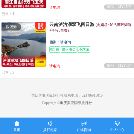
编号：MY1702
请电询
已售：41
云南泸沽湖双飞四日游
(走婚桥+泸沽湖环湖游
跟团游
+全程0自费)
团期：请电询
0自费
篝火晚会
环湖游
编号：MY1737
请电询
已售：5
重庆美亚国际旅行社联系电话：023-86915016
Copyright ©
重庆美亚国际旅行社




首页
拨打电话
在线咨询
个人中心