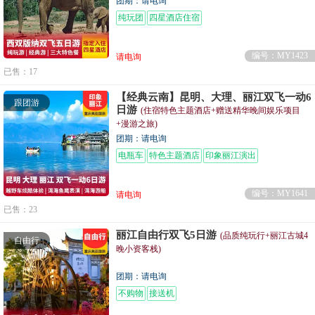
团期：请电询
纯玩团
四星酒店住宿
编号：MY1423
请电询
已售：17
【经典云南】昆明、大理、丽江双飞一动6
跟团游
日游
(住宿特色主题酒店+赠送精华晚间娱乐项目
+漫游之旅)
团期：请电询
电瓶车
特色主题酒店
印象丽江演出
编号：MY1641
请电询
已售：23
丽江自由行双飞5日游
(品质纯玩行+丽江古城4
自由行
晚小资客栈)
团期：请电询
不购物
接送机