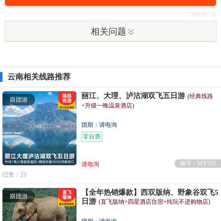
相关问题
云南相关线路推荐
丽江、大理、泸沽湖双飞五日游
(经典线路
跟团游
+升级一晚温泉酒店)
团期：请电询
零自费
编号：MY592
请电询
已售：23
【全年热销爆款】西双版纳、野象谷双飞5
跟团游
日游
(直飞版纳+四星酒店住宿+纯玩不进购物店)