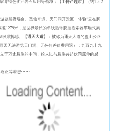
家界特色矿产岩石应用等领域；
【土特产超市】
（约1.5-2
游览碧野瑶台、觅仙奇境、天门洞开景区，体验“云在脚
高差1279米，是世界最长的单线循环脱挂抱索器车厢式索
的刺激震撼感。
【通天大道】
：被称为通天大道的盘山公路
原因无法游览天门洞、无任何差价费用退）：九百九十九
，全线立于万丈悬崖的中间，给人以与悬崖共起伏同屈伸的感
等着您••••••