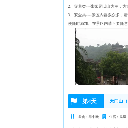
2、穿着类---张家界以山为主
3、安全类----景区内群猴众
便随时添加。在景区内请不要随意
第4天
天门山（
餐食：早中晚
住宿：凤凰