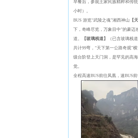
早餐后，参观土家民族精粹和传统
小时）。
BUS 游览“武陵之魂”湘西神山
【
下，奇峰尽览，万象目中”的豪迈
道。
【玻璃栈道】
（已含玻璃栈道
共计99弯，“天下第一公路奇观”
级台阶登上天门洞，是罕见的高海
觉。
全程高速BUS前往凤凰，速BUS