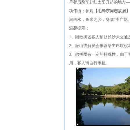
早餐后乘车赴红太阳升起的地方—
功伟绩；参观
【毛泽东同志故居】
湘四水，鱼米之乡，身临“湖广熟
温馨提示：
1、因散拼团客人预赴长沙大交通
2、韶山讲解员会推荐给主席敬献
3、散拼团有一定的特殊性，由于
用，客人请自行承担。