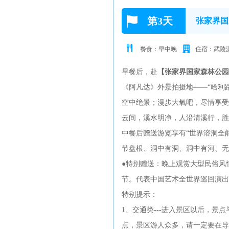
第3天
张家界国
餐食：早中晚
住宿：武陵
早餐后，赴
【张家界国家森林公园
《阿凡达》外景拍摄地——“哈利
空中绝景；漫步大氧吧，尽情享受
云间，溪水明净，人沿清溪行，胜
中餐后赠送游览享有“世界溶洞全
节盘根、洞中有洞、洞中有河、无
●特别赠送：晚上观赏大型民俗风
节。代表中国艺术全世界巡回演
特别提示：
1、交通类---进入景区以后，
点，景区游人众多，请一定要在