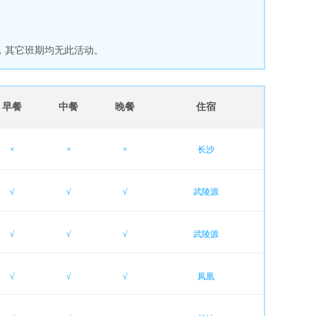
，其它班期均无此活动。
早餐
中餐
晚餐
住宿
×
×
×
长沙
√
√
√
武陵源
√
√
√
武陵源
√
√
√
凤凰