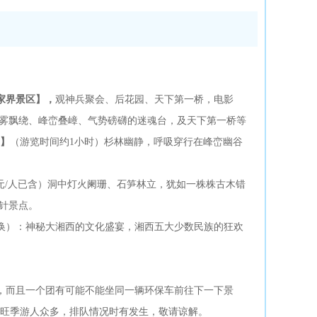
家界景区】，
观神兵聚会、后花园、天下第一桥，电影
云雾飘绕、峰峦叠嶂、气势磅礴的迷魂台，及天下第一桥等
】
（游览时间约1小时）杉林幽静，呼吸穿行在峰峦幽谷
5元/人已含）洞中灯火阑珊、石笋林立，犹如一株株古木错
针景点。
换）：神秘大湘西的文化盛宴，湘西五大少数民族的狂欢
车，而且一个团有可能不能坐同一辆环保车前往下一下景
；旺季游人众多，排队情况时有发生，敬请谅解。