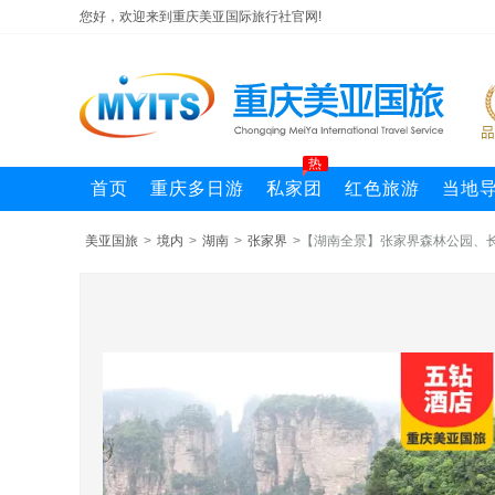
您好，欢迎来到重庆美亚国际旅行社官网!
热
首页
重庆多日游
私家团
红色旅游
当地
美亚国旅
>
境内
>
湖南
>
张家界
>【湖南全景】张家界森林公园、长