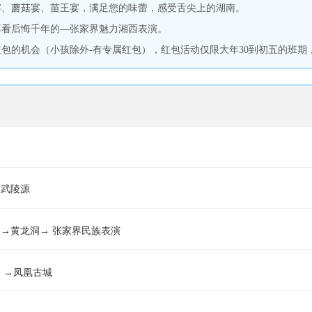
宴、蘑菇宴、苗王宴，满足您的味蕾，感受舌尖上的湖南。
不看后悔千年的—张家界魅力湘西表演。
红包的机会（小孩除外-有专属红包），红包活动仅限大年30到初五的班期
界武陵源
→黄龙洞→ 张家界民族表演
）→凤凰古城