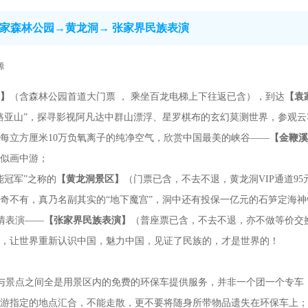
家森林公园→黄龙洞→ 张家界民族表演
源
】
（含森林公园首道大门票 ， 乘坐百龙电梯上下往返已含），到达
【袁
路亚山”，探寻影视阿凡达中群山漂浮、星罗棋布的玄幻莫测世界，参观
每立方厘米10万负氧离子的纯净空气，欣赏中国最美的峡谷——
【金鞭溪
似画中游；
能冠军”之称的
【黄龙洞景区】
（门票已含，不去不退，黄龙洞VIP通道9
奇不有，真乃名副其实的“地下魔宫”，洞中还有投保一亿元的石笋定海神
情表演——
【张家界民族表演】
（普座票已含，不去不退，亦不做等价交
出，让世界重新认识中国，魅力中国，见证了民族的，才是世界的！
景点与景点之间全是用景区内的免费的环保车提供服务，并非一个团一个专
导游指定的地点汇合，不能走散，更不要将随身所带物品遗失在环保车上