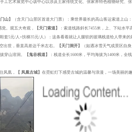
手工艺术展览中心该中心以涉及土家传统文化、张家界特色植物研究、张
天门山】
（含天门山景区首道大门票）：乘世界最长的高山客运索道上山：
感觉。观五大奇观，
【天门索道】
：索道线路斜长7455米，上、下站水平
鞋套5元/人+扶梯35元/人）：这条看着就让人腿软的玻璃栈道给人带来
横空出世，垂直高差达千米左右。
【天门洞开】
（如遇冰雪天气或景区自身
拔穿山溶洞。
【鬼谷栈道】
：栈道全长1600米，平均海拔为1400米
前往凤凰，
【 凤凰古城】
在霓虹灯下感受古城的温馨与浪漫，一场美丽的邂逅正