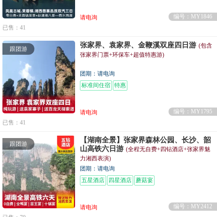
编号：MY1846
请电询
已售：41
张家界、袁家界、金鞭溪双座四日游
(包含
跟团游
张家界门票+环保车+超值特惠游)
团期：请电询
标准间住宿
特惠
编号：MY1795
请电询
已售：41
【湖南全景】张家界森林公园、长沙、韶
跟团游
山高铁六日游
(全程无自费+四钻酒店+张家界魅
力湘西表演)
团期：请电询
五星酒店
四星酒店
蘑菇宴
编号：MY2412
请电询