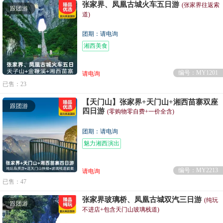
张家界、凤凰古城火车五日游
(张家界往返索
跟团游
道)
团期：请电询
湘西美食
编号：MY1201
请电询
已售：23
【天门山】张家界+天门山+湘西苗寨双座
跟团游
四日游
(零购物零自费+一价全含)
团期：请电询
魅力湘西演出
编号：MY2213
请电询
已售：47
张家界玻璃桥、凤凰古城双汽三日游
(纯玩
跟团游
不进店+包含天门山玻璃栈道)