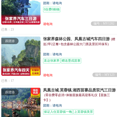
团期：请电询
0自费0购物
编号：MY1202
请电询
已售：23
张家界森林公园、凤凰古城汽车四日游
(赠
跟团游
送2早2正餐+包含森林公园大门票及景区环保车)
团期：请电询
直达张家界
赠送墨戎苗寨
编号：MY123
请电询
已售：17
凤凰古城.芙蓉镇.湘西苗寨品质双汽三日游
跟团游
(零自费零必消+体验苗族最高迎客礼仪【苗族三
卡】)
团期：请电询
保证入住芙蓉镇一晚
上芙蓉镇美景