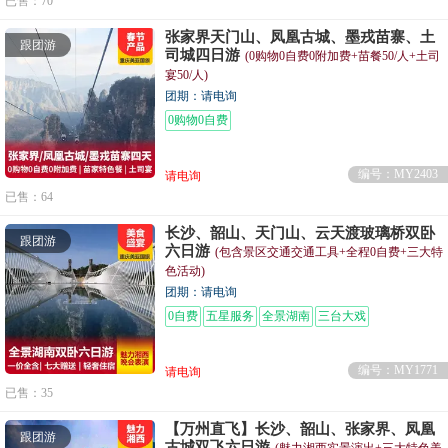
已售：70
张家界天门山、凤凰古城、墨戎苗寨、土
跟团游
司城四日游
(0购物0自费0附加费+苗餐50/人+土司
宴50/人)
团期：请电询
0购物0自费
编号：MY2403
请电询
已售：64
长沙、韶山、天门山、云天渡玻璃桥双卧
跟团游
六日游
(包含景区交通交通工具+全程0自费+三大特
色活动)
团期：请电询
0自费
五星服务
全景湖南
三台大戏
编号：MY1771
请电询
已售：35
【万州直飞】长沙、韶山、张家界、凤凰
跟团游
古城双飞六日游