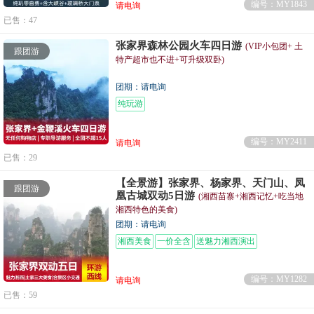
编号：MY1843
请电询
已售：47
张家界森林公园火车四日游
(VIP小包团+ 土
跟团游
特产超市也不进+可升级双卧)
团期：请电询
纯玩游
编号：MY2411
请电询
已售：29
【全景游】张家界、杨家界、天门山、凤
跟团游
凰古城双动5日游
(湘西苗寨+湘西记忆+吃当地
湘西特色的美食)
团期：请电询
湘西美食
一价全含
送魅力湘西演出
编号：MY1282
请电询
已售：59