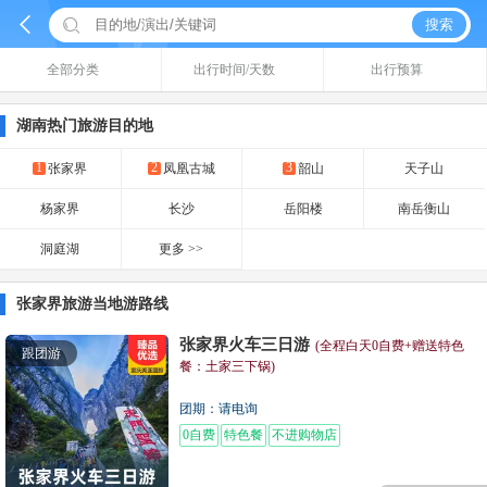


搜索
全部分类
出行时间/天数
出行预算
湖南热门旅游目的地
1
2
3
张家界
凤凰古城
韶山
天子山
杨家界
长沙
岳阳楼
南岳衡山
洞庭湖
更多 >>
张家界旅游当地游路线
张家界火车三日游
(全程白天0自费+赠送特色
跟团游
餐：土家三下锅)
团期：请电询
0自费
特色餐
不进购物店