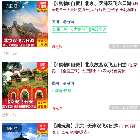
【0购物0自费】北京、天津双飞六日游
(独
跟团游
家包含三大景区交通+七大行程亮点+金面王朝演出)
团期：请电询
金面王朝
人力黄包车
慈溪水道
编号：MY1730
请电询
已售：29
【0购物0自费】北京故宫双飞五日游
(独家
跟团游
安排【金面王朝】大型演出！+四大特色美食)
团期：请电询
0购物0自费
编号：MY1933
请电询
已售：17
【纯玩游】北京+天津双飞6日游
(全程连锁
跟团游
酒店+全程0购物0景点)