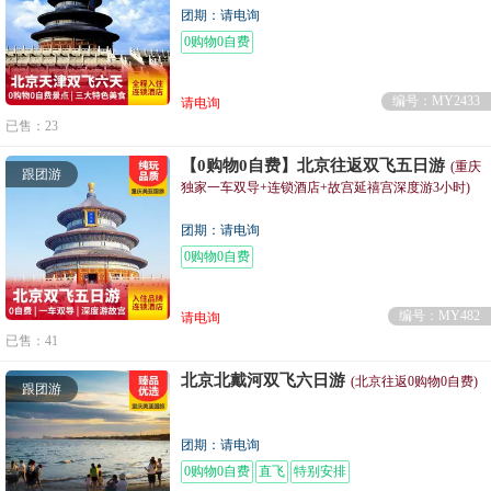
团期：请电询
0购物0自费
编号：MY2433
请电询
已售：23
【0购物0自费】北京往返双飞五日游
(重庆
跟团游
独家一车双导+连锁酒店+故宫延禧宫深度游3小时)
团期：请电询
0购物0自费
编号：MY482
请电询
已售：41
北京北戴河双飞六日游
(北京往返0购物0自费)
跟团游
团期：请电询
0购物0自费
直飞
特别安排