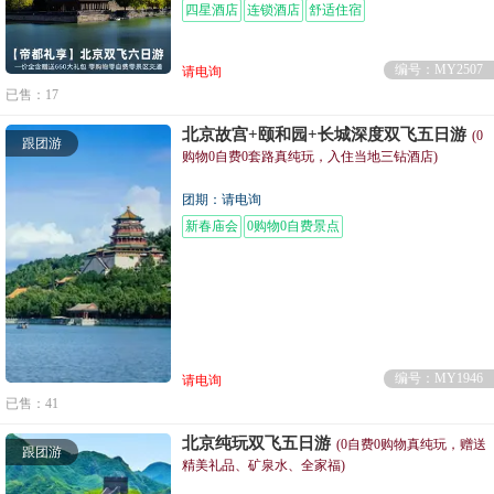
四星酒店
连锁酒店
舒适住宿
编号：MY2507
请电询
已售：17
北京故宫+颐和园+长城深度双飞五日游
(0
跟团游
购物0自费0套路真纯玩，入住当地三钻酒店)
团期：请电询
新春庙会
0购物0自费景点
编号：MY1946
请电询
已售：41
北京纯玩双飞五日游
(0自费0购物真纯玩，赠送
跟团游
精美礼品、矿泉水、全家福)