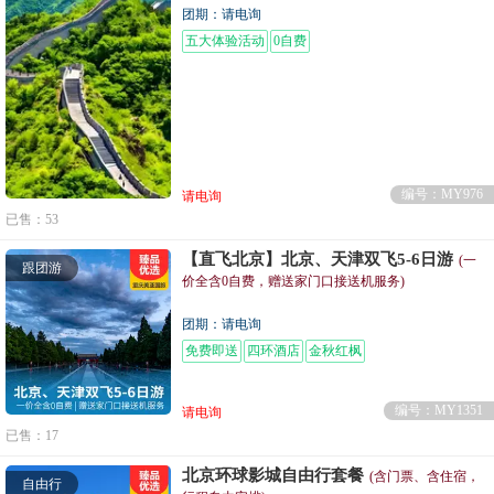
团期：请电询
五大体验活动
0自费
编号：MY976
请电询
已售：53
【直飞北京】北京、天津双飞5-6日游
(一
跟团游
价全含0自费，赠送家门口接送机服务)
团期：请电询
免费即送
四环酒店
金秋红枫
编号：MY1351
请电询
已售：17
北京环球影城自由行套餐
(含门票、含住宿，
自由行