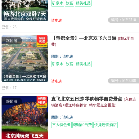
矿泉水
故宫
精美礼品
编号：MY2510
请电询
已售：23
【帝都全景】—北京双飞六日游
(纯玩零自
跟团游
费)
团期：请电询
矿泉水
故宫
精美礼品
编号：MY2508
请电询
已售：17
直飞北京五日游 零购物零自费景点
(入住连
跟团游
锁酒店+赠送特色餐食+精华景点全覆盖)
团期：请电询
三大特色餐
0购物0自费
快捷连锁酒店