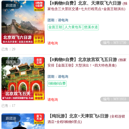
【0购物0自费】北京、天津双飞六日游
(独
跟团游
家包含三大景区交通+七大行程亮点+金面王朝演出)
团期：请电询
金面王朝
人力黄包车
慈溪水道
编号：MY1730
请电询
已售：29
【0购物0自费】北京故宫双飞五日游
(独家
跟团游
安排【金面王朝】大型演出！+四大特色美食)
团期：请电询
0购物0自费
编号：MY1933
请电询
已售：17
【纯玩游】北京+天津双飞6日游
(全程连锁
跟团游
酒店+全程0购物0景点)