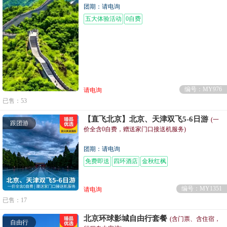
团期：请电询
五大体验活动
0自费
编号：MY976
请电询
已售：53
【直飞北京】北京、天津双飞5-6日游
(一
跟团游
价全含0自费，赠送家门口接送机服务)
团期：请电询
免费即送
四环酒店
金秋红枫
编号：MY1351
请电询
已售：17
北京环球影城自由行套餐
(含门票、含住宿，
自由行