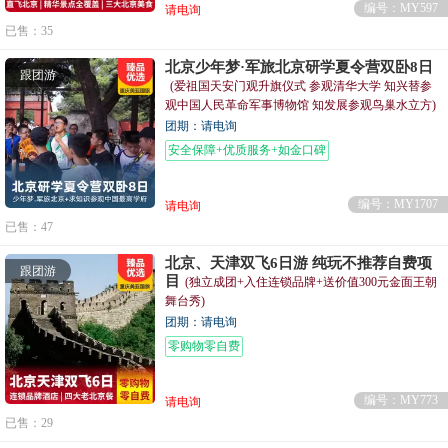
编号：MY597
请电询
已售：35
北京少年梦·军旅北京研学夏令营双卧8日
跟团游
(爱祖国天安门观升旗仪式 参观清华大学 知兴替参
观中国人民革命军事博物馆 知发展参观鸟巢水立方)
团期：请电询
安全保障+优质服务+如金口碑
编号：MY1707
请电询
已售：47
北京、天津双飞6日游 纯玩不推荐自费项
跟团游
目
(独立成团+入住连锁品牌+送价值300元金面王朝
舞台秀)
团期：请电询
零购物零自费
编号：MY773
请电询
已售：29