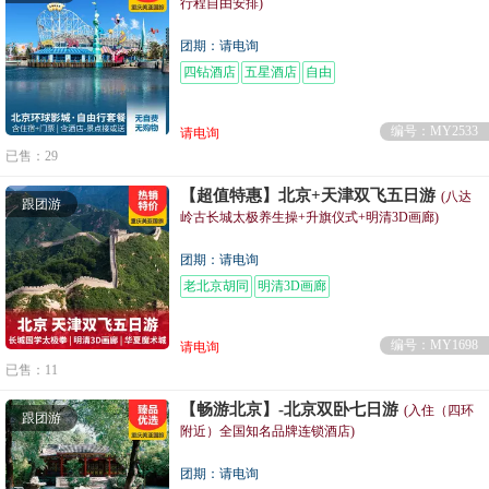
行程自由安排)
团期：请电询
四钻酒店
五星酒店
自由
编号：MY2533
请电询
已售：29
【超值特惠】北京+天津双飞五日游
(八达
跟团游
岭古长城太极养生操+升旗仪式+明清3D画廊)
团期：请电询
老北京胡同
明清3D画廊
编号：MY1698
请电询
已售：11
【畅游北京】-北京双卧七日游
(入住（四环
跟团游
附近）全国知名品牌连锁酒店)
团期：请电询