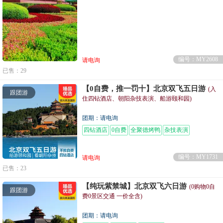
编号：MY2608
请电询
已售：29
【0自费，推一罚十】北京双飞五日游
(入
跟团游
住四钻酒店、朝阳杂技表演、船游颐和园)
团期：请电询
四钻酒店
0自费
全聚德烤鸭
杂技表演
编号：MY1731
请电询
已售：23
【纯玩紫禁城】北京双飞六日游
(0购物0自
跟团游
费0景区交通 一价全含)
团期：请电询