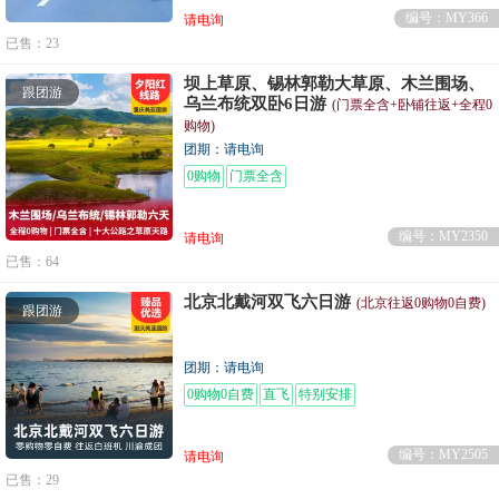
编号：MY366
请电询
已售：23
坝上草原、锡林郭勒大草原、木兰围场、
跟团游
乌兰布统双卧6日游
(门票全含+卧铺往返+全程0
购物)
团期：请电询
0购物
门票全含
编号：MY2350
请电询
已售：64
北京北戴河双飞六日游
(北京往返0购物0自费)
跟团游
团期：请电询
0购物0自费
直飞
特别安排
编号：MY2505
请电询
已售：29