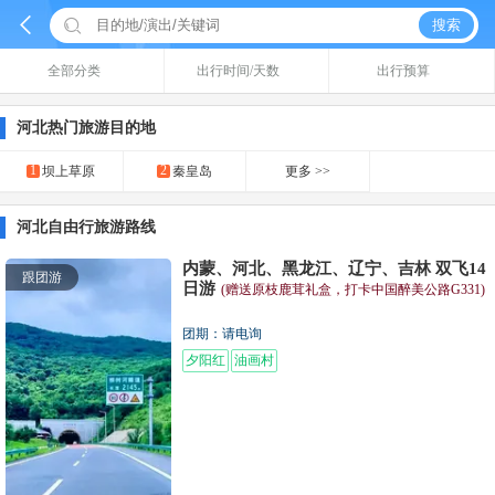


搜索
全部分类
出行时间/天数
出行预算
河北热门旅游目的地
1
2
坝上草原
秦皇岛
更多 >>
河北自由行旅游路线
内蒙、河北、黑龙江、辽宁、吉林 双飞14
跟团游
日游
(赠送原枝鹿茸礼盒，打卡中国醉美公路G331)
团期：请电询
夕阳红
油画村