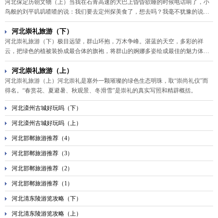
河北保定历朝文物（上）当我在石青高速的大巴上昏昏欲睡的时候电话响了，小
鸟般的刘平叽叽喳喳的说：我们要去定州探美食了，想去吗？我毫不犹豫的说：
想！还有别的吗？有，拍古建。太好了！当地的陈部长说：咱河北保定定州历史
的显着特点，是从唐宋元明清每一个朝代都有其历史建筑。我的眼睛立马又明又
河北崇礼旅游（下）
亮。
河北崇礼旅游（下）极目远望，群山环抱，万木争峰。湛蓝的天空，多彩的祥
云，把绿色的植被装扮成最合体的旗袍，将群山的婀娜多姿绘成最佳的魅力体
态。站着花丛之中，放眼望去，山丹丹花、芍药花、鸡冠花……都会涌入你的眼
帘，令你目不暇接，流连忘返。
河北崇礼旅游（上）
河北崇礼旅游（上）河北崇礼是塞外一颗璀璨的绿色生态明珠，取“崇尚礼仪”而
得名。“春赏花、夏避暑、秋观景、冬滑雪”是崇礼的真实写照和精辟概括。
河北滦州古城好玩吗（下）
河北滦州古城好玩吗（上）
河北邯郸旅游推荐（4）
河北邯郸旅游推荐（3）
河北邯郸旅游推荐（2）
河北邯郸旅游推荐（1）
河北清东陵游览攻略（下）
河北清东陵游览攻略（上）