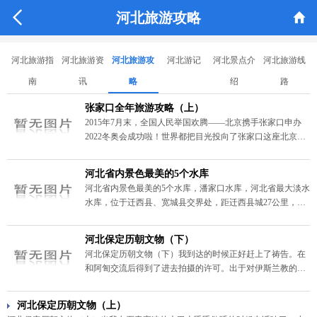


河北旅游攻略
河北旅游指
河北旅游资
河北旅游攻
河北游记
河北景点介
河北旅游线
南
讯
略
绍
路
张家口全年旅游攻略（上）
2015年7月末，全国人民举国欢腾——北京携手张家口申办
2022冬奥会成功啦！世界都把目光投向了张家口这座北京的
近邻城市。其实早在申冬奥前，张家口的旅游已逐渐为北京
市民所喜爱。张家口夏季林海茫茫草原连绵，是京北的天然
河北省内景色最美的5个水库
避暑胜地；冬季白雪皑皑整冬不化，拥有河北乃至北方最优
河北省内景色最美的5个水库，潘家口水库，河北省最大淡水
质的雪场。在冬奥举办地提前开游，体验一下张家口的旅游
水库，位于迁西县、宽城县交界处，距迁西县城27公里，是
魅力吧！
滦河上游第一座大型水库，引滦入津、引滦入唐的水源地。
河北保定历朝文物（下）
河北保定历朝文物（下）我到达的时候正好赶上了祷告。在
和阿訇交流后得到了进去拍摄的许可。出于对伊斯兰教的尊
重我在殿内没有走动，所以没有更多的角度拍摄。
河北保定历朝文物（上）