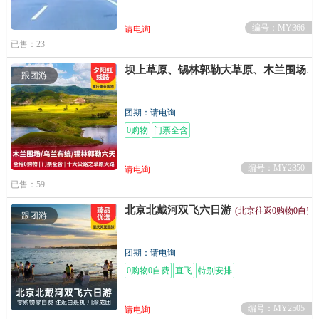
编号：MY366
请电询
已售：23
坝上草原、锡林郭勒大草原、木兰围场、
跟团游
团期：请电询
0购物
门票全含
编号：MY2350
请电询
已售：59
北京北戴河双飞六日游
(北京往返0购物0自费)
跟团游
团期：请电询
0购物0自费
直飞
特别安排
编号：MY2505
请电询