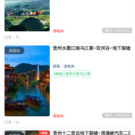
编号：MY1802
请电询
已售：70
贵州水墨江南乌江寨+双河谷+地下裂缝
跟团游
团期：请电询
0购物
感受水墨乌江寨
编号：MY2363
请电询
已售：64
贵州十二背后地下裂缝+清溪峡汽车二日