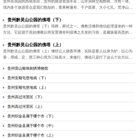
贵州在我国的西南东部，贵州的旅游资源丰富，山水洞林交相辉映、浑然一体。
境内多个旅游景点是我们熟知的，黄果树瀑布、千户苗寨、大小七孔、梵净山，
还包括红色革命遗迹。贵州旅游美食全攻略，除了辣，还能代表贵州美食味道的
是酸，在贵州当地，几乎每家每户都会腌制酸菜，作为酸汤菜肴的原材料。
贵州黔灵山公园的佛塔（下）
贵州黔灵山公园的佛塔（下）塔葬，葬式之一。佛教活佛和僧侣处理遗体的一种
方法。它起源于原始佛教以塔安置佛舍利或佛之爪发的习俗，是藏族最高贵的一
种葬式，又称灵塔葬。只有极少数大活佛死后才能实行这种葬礼。
贵州黔灵山公园的佛塔（上）
贵州黔灵山公园的佛塔（上）佛经让人烧香拜佛，实际是要人以身为炉，以心为
香，用戒、定、慧三种心境为三味真火，来修行。佛祖只是打了这么个比方以便
让人更明白，结果后来人都形式化了，思想上不能领悟，就抓一些能把握的形式
贵州雷山银饰刺绣博物馆
性的东西，最后发展成了寺庙烧香拜佛像，以为不用自己修心，多烧香多烧纸就
能有福报。在通往黔灵山的九曲径上，这种形式性的东西更是将现代人内心的浮
贵州安顺屯堡地戏（下）
躁一表无余。
贵州安顺屯堡地戏（上）
贵州高过河景区（下）
贵州高过河景区（上）
贵州织金县属于哪个市（下）
贵州织金县属于哪个市（中）
贵州织金县属于哪个市（上）