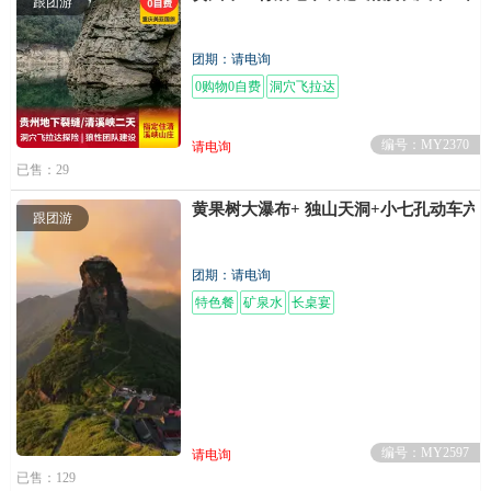
跟团游
团期：请电询
0购物0自费
洞穴飞拉达
编号：MY2370
请电询
已售：29
黄果树大瀑布+ 独山天洞+小七孔动车六
跟团游
团期：请电询
特色餐
矿泉水
长桌宴
编号：MY2597
请电询
已售：129