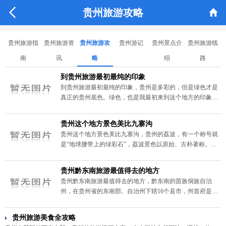


贵州旅游攻略
贵州旅游指
贵州旅游资
贵州旅游攻
贵州游记
贵州景点介
贵州旅游线
南
讯
略
绍
路
到贵州旅游最初最纯的印象
到贵州旅游最初最纯的印象，贵州是多彩的，但是绿色才是
真正的贵州底色。绿色，也是我最初来到这个地方的印象，
在贵阳短暂停留，感受城市、自然完美结合。
贵州这个地方景色美比九寨沟
贵州这个地方景色美比九寨沟，贵州的荔波，有一个称号就
是“地球腰带上的绿彩石”，荔波景色以原始、古朴著称。南
方喀斯特地貌，全国最美。贵州荔波的山水、树林齐名张家
界。
贵州黔东南旅游最值得去的地方
贵州黔东南旅游最值得去的地方，黔东南的苗族侗族自治
州，在贵州省的东南部。自治州下辖16个县市，州首府是凯
里市。州内居住的有苗族、侗族、汉族、布依族、水族、瑶
族、壮族、土家族等多个民族。
贵州旅游美食全攻略