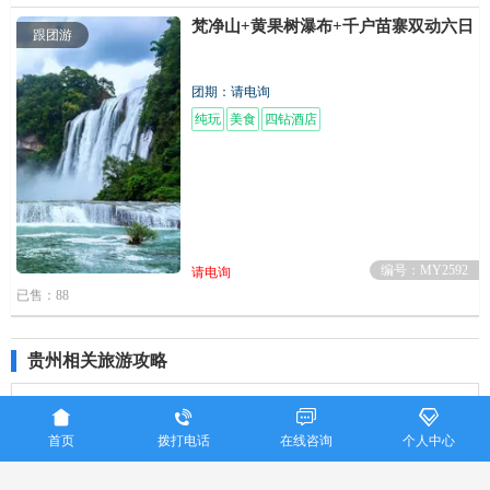
梵净山+黄果树瀑布+千户苗寨双动六日游
跟团游
团期：请电询
纯玩
美食
四钻酒店
编号：MY2592
请电询
已售：88
贵州相关旅游攻略




赤水旅游攻略
黄果树瀑布旅游攻略
水银河旅游攻略
首页
拨打电话
在线咨询
个人中心
云南旅游攻略
四川旅游攻略
北京旅游攻略