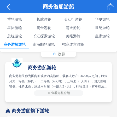


商务游船游船
重轮游轮
长航游轮
长江行游轮
华夏游轮
星际游轮
黄金游轮
楚天游轮
世纪游轮
总统游轮
长江探索游轮
美维游轮
皇家游轮
商务游船游轮
南海邮轮游轮
招商维京游轮

收起
商务游船游轮
商务游船又称为国内船或者内宾游船，载客人数在126-636人之间，舱位
分为一等舱（标间），二等舱（4人间），三等舱（6人间），因其价格
较低、性价比高，旅途用时短（一般为2-4天），行程灵活（有单程及往
返之选），功能齐全（新高湖号游船可载车），多为时间有限的客户所

查看完整介绍
选择。

商务游船旗下游轮