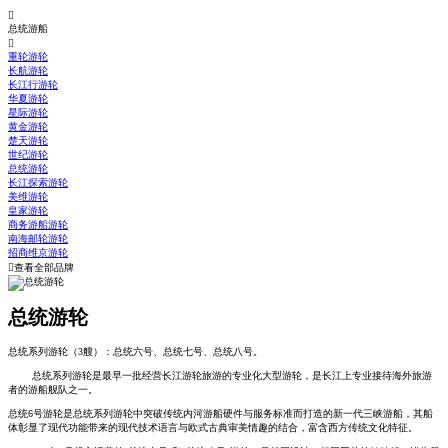

总统游船

重轮游轮
长航游轮
长江行游轮
华夏游轮
星际游轮
黄金游轮
楚天游轮
世纪游轮
总统游轮
长江探索游轮
美维游轮
皇家游轮
商务游船游轮
南海邮轮游轮
招商维京游轮

查看全部品牌
总统游轮
总统系列游轮（3艘）：总统六号、总统七号、总统八号。
总统系列游轮是最早一批经营长江游轮旅游的专业化大型游轮，是长江上专业接待海外旅游
者的游船舰队之一。
总统6号游轮是总统系列游轮中突破传统内河游船硬件与服务标准而打造的新一代三峡游船，其船
体彰显了现代功能带来的现代技术语言与欧式古典审美情趣的结合，富含西方传统文化特征。