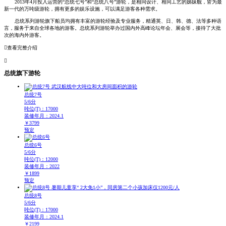
2013年4月投入运营的“总统七号”和“总统八号”游轮，是相同设计、相同工艺的姊妹舰，皆为最
新一代的万吨级游轮，拥有更多的娱乐设施，可以满足游客各种需求。
总统系列游轮旗下船员均拥有丰富的游轮经验及专业服务，精通英、日、韩、德、法等多种语
言，服务于来自全球各地的游客。总统系列游轮举办过国内外高峰论坛年会、展会等，接待了大批
次的海内外游客。

查看完整介绍

总统旗下游轮
总统7号
5/6分
吨位(T)：17000
装修年月：2024.1
￥
3799
预定
总统6号
5/6分
吨位(T)：12000
装修年月：2022
￥
1899
预定
总统8号
5/6分
吨位(T)：17000
装修年月：2024.1
￥
2199