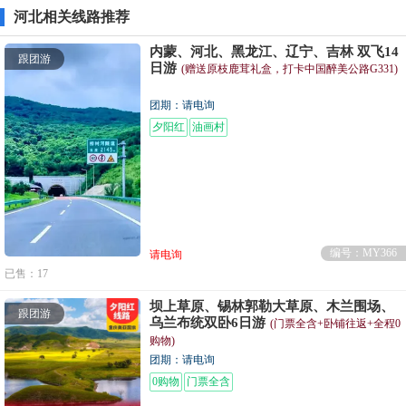
河北相关线路推荐
内蒙、河北、黑龙江、辽宁、吉林 双飞14
跟团游
日游
(赠送原枝鹿茸礼盒，打卡中国醉美公路G331)
团期：请电询
夕阳红
油画村
编号：MY366
请电询
已售：17
坝上草原、锡林郭勒大草原、木兰围场、
跟团游
乌兰布统双卧6日游
(门票全含+卧铺往返+全程0
购物)
团期：请电询
0购物
门票全含