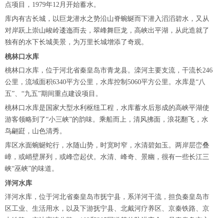
点项目，1979年12月开始蓄水。
库内有古长城，以巨龙潜水之势沿山脊蜿蜒而下潜入滔滔碧水，又从
对岸跃上崇山峻岭逶迤而去，翠峰舞巨龙，高峡出平湖，从此造就了
独有的水下长城美景，为万里长城增添了奇观。
桃林口水库
桃林口水库，位于河北省秦皇岛市青龙县。滦河主要支流，干流长246
公里，流域面积6340平方公里，水库控制5060平方公里。水库是“八
五”、“九五”期间重点建设项目。
桃林口水库是国家大型水利枢纽工程，水库蓄水后形成的高峡平湖使
游客领略到了“小三峡”的韵味。乘船而上，清风拂面，浪花翻飞，水
鸟翩跹，山色清秀。
库区水面蜿蜒蛇行，水随山势，时宽时窄，水清碧如玉。两岸层峦叠
嶂，或峭壁屏列，或峰峦起伏。水清、峰奇、景幽，很有一些长江三
峡“巫峡”的味道。
洋河水库
洋河水库，位于河北省秦皇岛市抚宁县，系洋河干流，担负秦皇岛市
区工业、生活用水，以及下游抚宁县、北戴河疗养区、京秦铁路、京