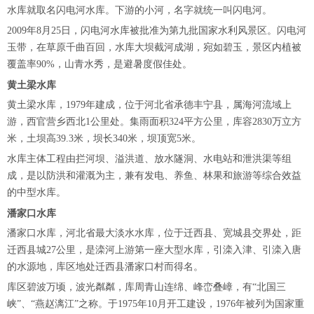
水库就取名闪电河水库。下游的小河，名字就统一叫闪电河。
2009年8月25日，闪电河水库被批准为第九批国家水利风景区。闪电河
玉带，在草原千曲百回，水库大坝截河成湖，宛如碧玉，景区内植被
覆盖率90%，山青水秀，是避暑度假佳处。
黄土梁水库
黄土梁水库，1979年建成，位于河北省承德丰宁县，属海河流域上
游，西官营乡西北1公里处。集雨面积324平方公里，库容2830万立方
米，土坝高39.3米，坝长340米，坝顶宽5米。
水库主体工程由拦河坝、溢洪道、放水隧洞、水电站和泄洪渠等组
成，是以防洪和灌溉为主，兼有发电、养鱼、林果和旅游等综合效益
的中型水库。
潘家口水库
潘家口水库，河北省最大淡水水库，位于迁西县、宽城县交界处，距
迁西县城27公里，是滦河上游第一座大型水库，引滦入津、引滦入唐
的水源地，库区地处迁西县潘家口村而得名。
库区碧波万顷，波光粼粼，库周青山连绵、峰峦叠嶂，有“北国三
峡”、“燕赵漓江”之称。于1975年10月开工建设，1976年被列为国家重