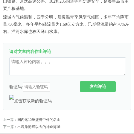
山铁路、京沈高速公路、102和205国道等的防洪安全，是秦皇岛市主
要产粮基地。
流域内气候温和，四季分明，属暖温带季风型气候区，多年平均降雨
量750毫米，多年平均径流量为1.69亿立方米，汛期径流量约占70%左
右。洋河水库也称天马山水库。
请对文章内容作出评论
发布评论
验证码:
上一篇：
国内这15座盛誉中外的名山
下一篇：
出境旅游可以去的神奇海滩