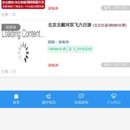
编号：MY2350
请电询
已售：53
北京北戴河双飞六日游
(北京往返0购物0自费)
跟团游
团期：请电询
0购物0自费
直飞
特别安排
编号：MY2505
请电询
已售：23
重庆美亚国际旅行社联系电话：023-86915016




Copyright ©
重庆美亚国际旅行社
首页
拨打电话
在线咨询
个人中心