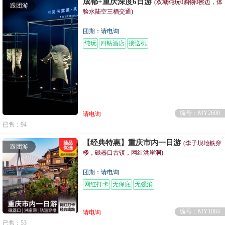
成都+重庆深度6日游
(双城纯玩0购物0擦边，体
跟团游
验水陆空三栖交通)
团期：请电询
纯玩
四钻酒店
接送机
编号：MY2600
请电询
已售：94
【经典特惠】重庆市内一日游
(李子坝地铁穿
跟团游
楼，磁器口古镇，网红洪崖洞)
团期：请电询
网红打卡
无保底
无强消
编号：MY1084
请电询
已售：53