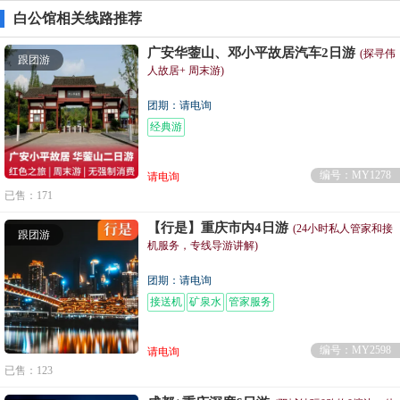
白公馆相关线路推荐
广安华蓥山、邓小平故居汽车2日游
(探寻伟
跟团游
人故居+ 周末游)
团期：请电询
经典游
编号：MY1278
请电询
已售：171
【行是】重庆市内4日游
(24小时私人管家和接
跟团游
机服务，专线导游讲解)
团期：请电询
接送机
矿泉水
管家服务
编号：MY2598
请电询
已售：123