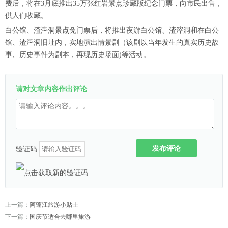
费后，将在3月底推出35万张红岩景点
珍藏版纪念门票
，向市民出售，
供人们收藏。
白公馆、渣滓洞景点免门票后，将推出
夜游白公馆、渣滓洞
和在白公
馆、渣滓洞旧址内，实地演出
情景剧
（该剧以当年发生的真实历史故
事、历史事件为剧本，再现历史场面)等活动。
请对文章内容作出评论
发布评论
验证码:
上一篇：
阿蓬江旅游小贴士
下一篇：
国庆节适合去哪里旅游