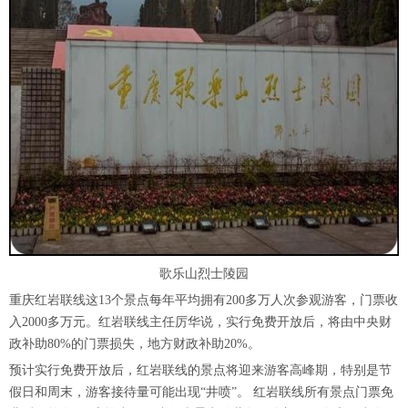
歌乐山烈士陵园
重庆红岩联线这13个景点每年平均拥有
200多万人次
参观游客，门票收
入
2000多万元
。红岩联线主任厉华说，实行免费开放后，将由中央财
政补助80%的门票损失，地方财政补助20%。
预计实行免费开放后，红岩联线的景点将迎来
游客高峰期
，特别是节
假日和周末，游客接待量可能出现“井喷”。 红岩联线所有景点门票免