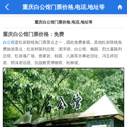


重庆白公馆门票价格,电话,地址等
重庆白公馆门票价格,电话,地址等
重庆白公馆门票价格：
免费
白公馆
是红岩联线免门票景点之一，因此免费参观。
其他红岩联线免
费旅游景点
：红岩村陈列总馆、渣滓洞、白公馆、梅园、烈士墓陈列
总馆、红岩魂广场、曾家岩、桂园、八路军办事处旧址、冯玉祥旧
居、郭沫若旧居、抗战教育博物馆、松林坡。