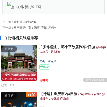
上一篇：
黄柏渡自助游攻略
下一篇：
重庆北碚住宿：酒店_宾馆_度假村
白公馆相关线路推荐
广安华蓥山、邓小平故居汽车2日游
(探寻伟
跟团游
人故居+ 周末游)
团期：请电询
经典游
编号：MY1278
请电询
已售：171
【行是】重庆市内4日游
(24小时私人管家和接
跟团游
机服务，专线导游讲解)