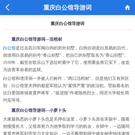


重庆白公馆导游词
重庆白公馆导游词
重庆白公馆导游词—活棺材
白公馆
是过去四川军阀白驹的郊外别墅，白驹自诩是白居易的后代，
就借用白居易的别号“香山别墅”，把自己的别墅取名为“香山别墅”。
1939年，戴笠在歌乐山下选址时看中了它，便用重金将它买下，改造
为迫害革命者的监狱。
白公馆和渣滓洞一并被人们称作：“两口活棺材”。但是他们又有所区
别，白公馆里关押的都是军统认为“案情严重”的政治犯。譬如着名的
抗日爱国将领黄显声将军，“挺进报”作者陈然烈士，同济大学校长周
均实等等。
重庆白公馆导游词—小萝卜头
大家最熟悉的小萝卜头也是关押在这里，小萝卜头原名宋振中，随着
他慢慢长大，父母亲努力为他争取到学习的机会，在狱中，一边随同
黄显声将军刻苦学习文化知识，一边不断帮助狱中难友秘密地传递情