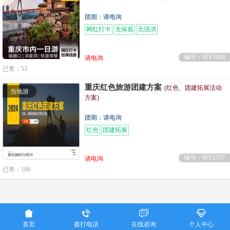
团期：请电询
网红打卡
无保底
无强消
编号：MY1084
请电询
已售：53
重庆红色旅游团建方案
(红色、团建拓展活动
当地游
方案)
团期：请电询
红色
团建拓展
编号：MY2577
请电询
已售：106
重庆美亚国际旅行社联系电话：023-86915016




Copyright ©
重庆美亚国际旅行社
首页
拨打电话
在线咨询
个人中心