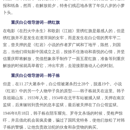
报和纸条，然而，在解放前夕，特务们残忍地杀害了年仅八岁的小萝
卜头。
重庆白公馆导游词—绣红旗
在电影《在烈火中永生》和歌剧《江姐》里绣红旗是最感人的，但是
绣红旗并不是发生在渣滓洞的女牢，而是发生在白公馆的男牢平二
室，曾关押的是《红岩》小说的作者罗广斌和丁地平，陈然，刘国
志，当他们得知新中国成立之后，按捺不住激动和喜悦的心情，并坚
信重庆即将解放，凭借想象亲手制作了一面五星红旗，准备等到重庆
解放的时候就高举着它，冲出牢房，去迎接那激动人心的时刻。
重庆白公馆导游词—韩子栋
但是，在11.27大屠杀中，白公馆被屠杀烈士28个，脱逃19个。小说
《红岩》中的另一个人物华子良的原型——韩子栋就关在这里。韩子
良祖籍山东，1933年入党，1934年在北平车站被捕入狱，关押在南京
监狱，后来辗转到贵州的息丰监狱，最后被关押在了白公馆监狱。
1946年8月18日，韩子栋在陪车耀先、罗寺文杀场的时候，受枪声惊
吓，并且借此机会装疯卖傻，骗过了国民党特务，使他们放松了对韩
子栋的警惕，让他负责政治犯的伙食和杂货物的购买。