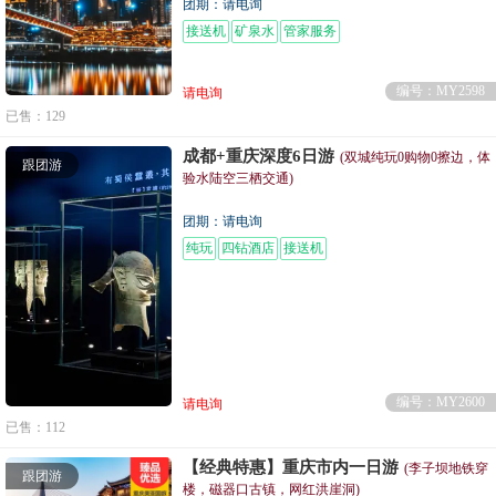
团期：请电询
接送机
矿泉水
管家服务
编号：MY2598
请电询
已售：129
成都+重庆深度6日游
(双城纯玩0购物0擦边，体
跟团游
验水陆空三栖交通)
团期：请电询
纯玩
四钻酒店
接送机
编号：MY2600
请电询
已售：112
【经典特惠】重庆市内一日游
(李子坝地铁穿
跟团游
楼，磁器口古镇，网红洪崖洞)