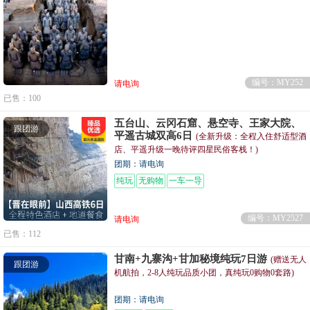
编号：MY252
请电询
已售：100
五台山、云冈石窟、悬空寺、王家大院、
跟团游
平遥古城双高6日
(全新升级：全程入住舒适型酒
店、平遥升级一晚待评四星民俗客栈！)
团期：请电询
纯玩
无购物
一车一导
编号：MY2527
请电询
已售：112
甘南+九寨沟+甘加秘境纯玩7日游
(赠送无人
跟团游
机航拍，2-8人纯玩品质小团，真纯玩0购物0套路)
团期：请电询