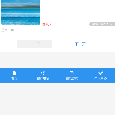
编号：MY2612
请电询
已售：100
上一页
下一页




首页
拨打电话
在线咨询
个人中心
重庆美亚国际旅行社联系电话：023-86915016
Copyright ©
重庆美亚国际旅行社