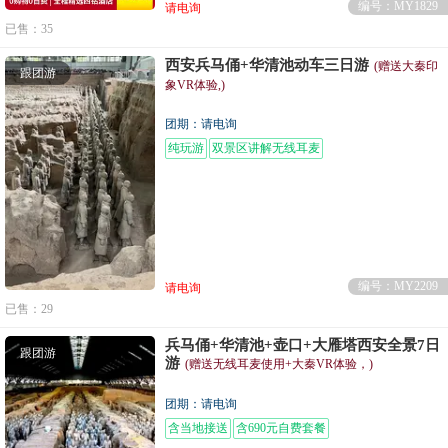
编号：MY1829
请电询
已售：35
西安兵马俑+华清池动车三日游
(赠送大秦印
跟团游
象VR体验,)
团期：请电询
纯玩游
双景区讲解无线耳麦
编号：MY2209
请电询
已售：29
兵马俑+华清池+壶口+大雁塔西安全景7日
跟团游
游
(赠送无线耳麦使用+大秦VR体验，)
团期：请电询
含当地接送
含690元自费套餐