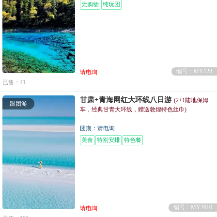
无购物
纯玩团
编号：MY128
请电询
已售：41
甘肃+青海网红大环线八日游
(2+1陆地保姆
跟团游
车，经典甘青大环线，赠送敦煌特色丝巾)
团期：请电询
美食
特别安排
特色餐
编号：MY2610
请电询