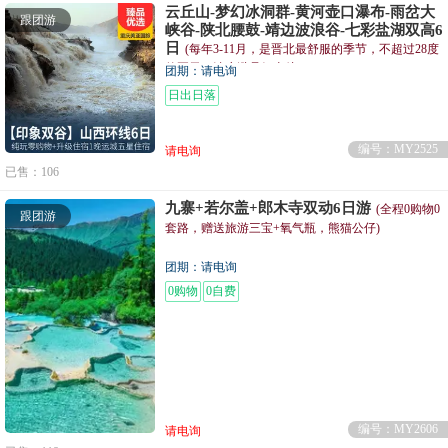
云丘山-梦幻冰洞群-黄河壶口瀑布-雨岔大
跟团游
峡谷-陕北腰鼓-靖边波浪谷-七彩盐湖双高6
日
(每年3-11月，是晋北最舒服的季节，不超过28度
的夏天，清凉避暑好去处。)
团期：请电询
日出日落
编号：MY2525
请电询
已售：106
九寨+若尔盖+郎木寺双动6日游
(全程0购物0
跟团游
套路，赠送旅游三宝+氧气瓶，熊猫公仔)
团期：请电询
0购物
0自费
编号：MY2606
请电询