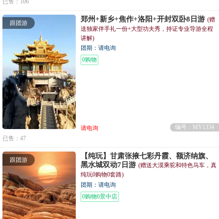
已售：106
郑州+新乡+焦作+洛阳+开封双卧8日游
(赠
跟团游
送独家伴手礼一份+大型功夫秀，持证专业导游全程
讲解)
团期：请电询
0购物
编号：MY1334
请电询
已售：47
【纯玩】甘肃张掖七彩丹霞、额济纳旗、
跟团游
黑水城双动7日游
(赠送大漠乘驼和特色马车，真
纯玩0购物0套路)
团期：请电询
0购物0景中店