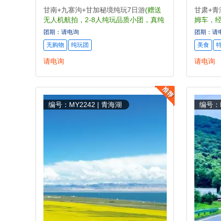
甘南+九寨沟+甘加秘境纯玩7日游
(赠送
甘肃+
无人机航拍，2-8人纯玩品质小团，真纯
姆车，
玩0购物0套路)
丝巾)
团期：请电询
团期：请
无购物
纯玩团
美食
请电询
请电询
编号：MY2242 | 青海湖
编号：M