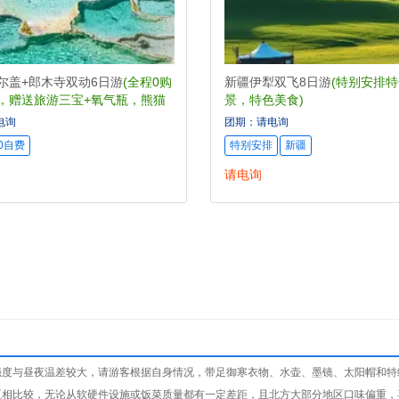
尔盖+郎木寺双动6日游
(全程0购
新疆伊犁双飞8日游
(特别安排
，赠送旅游三宝+氧气瓶，熊猫
景，特色美食)
电询
团期：请电询
0自费
特别安排
新疆
请电询
强度与昼夜温差较大，请游客根据自身情况，带足御寒衣物、水壶、墨镜、太阳帽和特
区相比较，无论从软硬件设施或饭菜质量都有一定差距，且北方大部分地区口味偏重，