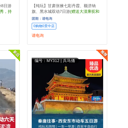
卧8日游
【纯玩】甘肃张掖七彩丹霞、额济纳
夫秀，持
旗、黑水城双动7日游
(赠送大漠乘驼和
特色马车，真纯玩0购物0套路)
团期：请电询
0购物0景中店
请电询
编号：MY312 | 兵马俑