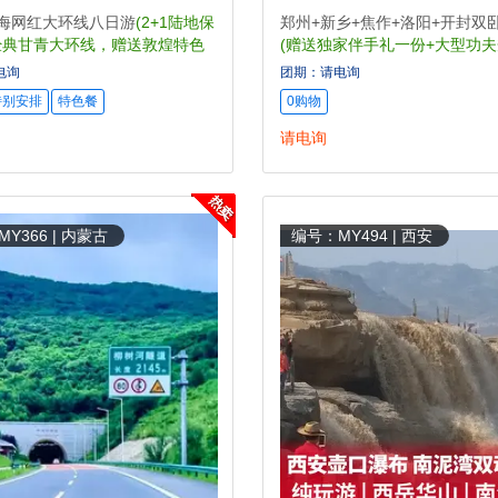
青海网红大环线八日游
(2+1陆地保
郑州+新乡+焦作+洛阳+开封双
经典甘青大环线，赠送敦煌特色
(赠送独家伴手礼一份+大型功
证专业导游全程讲解)
电询
团期：请电询
特别安排
特色餐
0购物
请电询
Y366 | 内蒙古
编号：MY494 | 西安