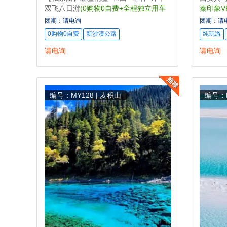
双飞八日游
(0购物0自费+全程独立用车
秦印象V
+下单立减1000元/人)
团期：请电询
团期：请
0购物0自费
新沙漠公路
纯玩游
请电询
请电询
编号：MY128 | 麦积山
编号：M