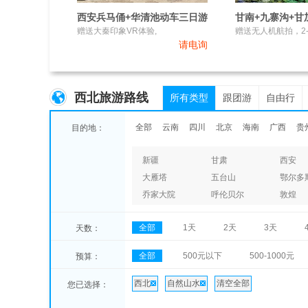
西安兵马俑+华清池动车三日游
赠送大秦印象VR体验,
请电询
西北旅游路线
所有类型
跟团游
自由行
全部
云南
四川
北京
海南
广西
贵
目的地：
新疆
甘肃
西安
大雁塔
五台山
鄂尔多
乔家大院
呼伦贝尔
敦煌
全部
1天
2天
3天
天数：
全部
500元以下
500-1000元
预算：
西北
自然山水
清空全部
您已选择：