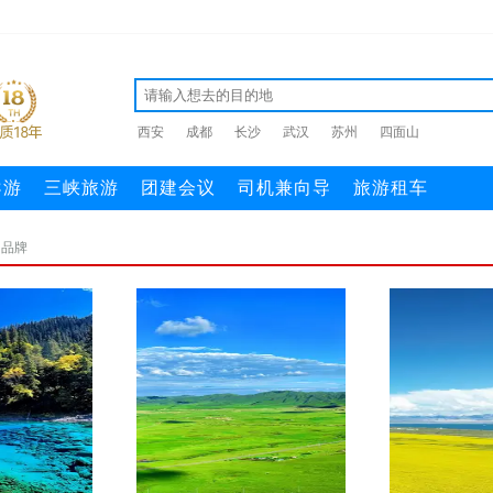
西安
成都
长沙
武汉
苏州
四面山
导游
三峡旅游
团建会议
司机兼向导
旅游租车
名品牌