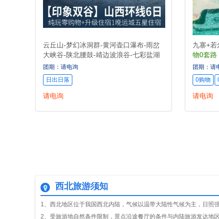
云丘山-梦幻冰洞群-黄河壶口瀑布-雨岔
九寨+若
大峡谷-陕北腰鼓-靖边波浪谷-七彩盐湖
物0套路
双高6日
(每年3-11月，是晋北最舒服的
公仔)
团期：请电询
团期：请
季节，不超过28度的夏天，清凉避暑好
日出日落
0购物
去处。)
请电询
请电询
西北旅游须知
1、西北地区位于我国西北内陆，气候以温带大陆性气候为主，日照
2、受旅游地自然条件限制，景点沿途餐厅的条件与内陆旅游发达地