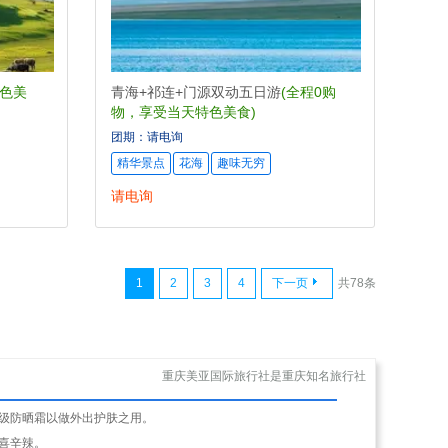
特色美
青海+祁连+门源双动五日游
(全程0购
物，享受当天特色美食)
团期：请电询
精华景点
花海
趣味无穷
请电询
1
2
3
4
下一页
共78条
重庆美亚国际旅行社是重庆知名旅行社
级防晒霜以做外出护肤之用。
喜辛辣。