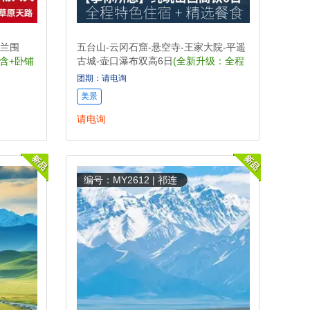
兰围
五台山-云冈石窟-悬空寺-王家大院-平遥
全含+卧铺
古城-壶口瀑布双高6日
(全新升级：全程
入住舒适型酒店、平遥升级一晚待评四
团期：请电询
星民俗客栈！)
美景
请电询
编号：MY2612 | 祁连