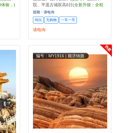
R体验，)
院、平遥古城双高6日
(全新升级：全程
入住舒适型酒店、平遥升级一晚待评四
团期：请电询
星民俗客栈！)
纯玩
无购物
一车一导
请电询
编号：MY1916 | 额济纳旗