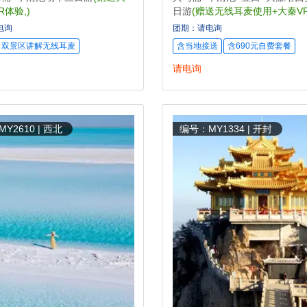
R体验,)
日游
(赠送无线耳麦使用+大秦V
电询
团期：请电询
双景区讲解无线耳麦
含当地接送
含690元自费套餐
请电询
Y2610 | 西北
编号：MY1334 | 开封