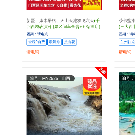
新疆、库木塔格、天山天池双飞六天
(千
茶卡盐湖
回西域表演+门票区间车全含+五钻酒店)
(三大西
品质游)
团期：请电询
团期：请
全程0自费
歌舞秀
赏杏花
兰州往返
请电询
请电询
编号：MY2525 | 山西
编号：M