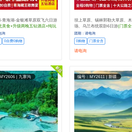
-青海湖-金银滩草原双飞六日游
坝上草原、锡林郭勒大草原、木
北美食+升级两晚五钻酒店+纯玩
场、乌兰布统双卧6日游
(门票
往返+全程0购物)
电询
团期：请电询
0自费0购物
0购物
门票全含
请电询
Y2606 | 九寨沟
编号：MY2611 | 新疆