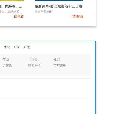
胡杨林、莫高窟、青海湖、茶卡盐湖双动9日游
秦唐往事·西安东市动车五日游
0购物0景中店真纯玩，还原旅游本真
西安半自由行
请电询
请电询
华北
广东
东北
华山
华清池
延安
月牙泉
呼和浩特
可可西里