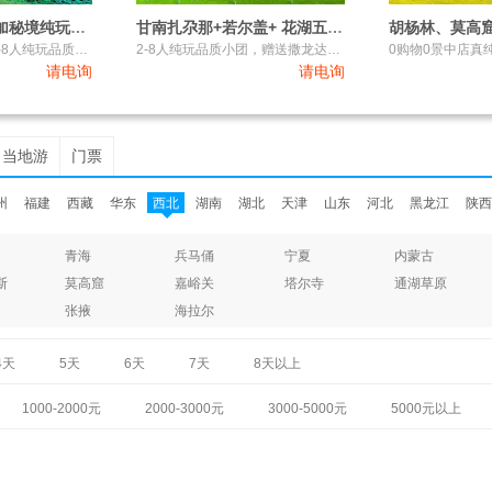
甘南+九寨沟+甘加秘境纯玩7日游
甘南扎尕那+若尔盖+ 花湖五日游
赠送无人机航拍，2-8人纯玩品质小团，真纯玩0购物0套路
2-8人纯玩品质小团，赠送撒龙达祈福+无人机拍摄
请电询
请电询
当地游
门票
州
福建
西藏
华东
西北
湖南
湖北
天津
山东
河北
黑龙江
陕西
青海
兵马俑
宁夏
内蒙古
斯
莫高窟
嘉峪关
塔尔寺
通湖草原
张掖
海拉尔
4天
5天
6天
7天
8天以上
1000-2000元
2000-3000元
3000-5000元
5000元以上