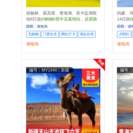
胡杨林、莫高窟、青海湖、茶卡盐湖双
内蒙、河
动9日游
(0购物0景中店真纯玩，还原旅
14日游
游本真)
美公路G3
团期：请电询
团期：请
无购物
门票全含
网红打卡
湖边住宿
夕阳红
请电询
请电询
编号：MY1940 | 新疆
编号：M