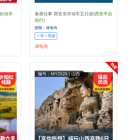
游
(动车
秦唐往事·西安东市动车五日游
(西安半自
由行)
团期：请电询
一车一导游
请电询
编号：MY2526 | 山西