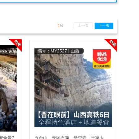
上一页
下一页
1
/4
编号：MY2527 | 山西
安全景7
五台山、云冈石窟、悬空寺、王家大