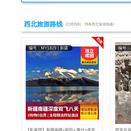
西北旅游路线
(已经找到：
78
条西北旅游线路)
编号：MY1829 | 新疆
编号：M
【私家团】新疆南疆+和田+ 喀什+库车
西安兵