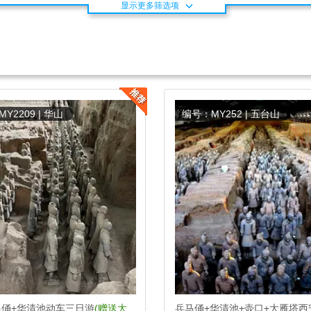
显示更多筛选项
Y2209 | 华山
编号：MY252 | 五台山
马俑+华清池动车三日游
(赠送大
兵马俑+华清池+壶口+大雁塔西