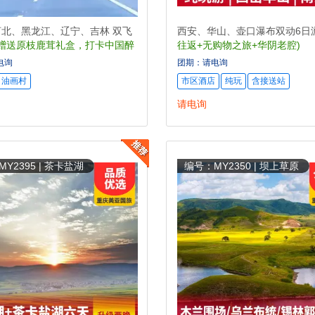
北、黑龙江、辽宁、吉林 双飞
西安、华山、壶口瀑布双动6日
(赠送原枝鹿茸礼盒，打卡中国醉
往返+无购物之旅+华阴老腔)
31)
电询
团期：请电询
油画村
市区酒店
纯玩
含接送站
请电询
Y2395 | 茶卡盐湖
编号：MY2350 | 坝上草原