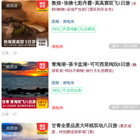
敦煌+张掖七彩丹霞+莫高窟双飞5日游
(全
跟团游
程0购物+必须产生的门票区间车全含)
团期：请电询
纯玩
丹霞地貌
礼品赠送
编号：MY2448
请电询
已售：29
青海湖+茶卡盐湖+可可西里纯玩8日游
(畅
跟团游
游双省+纯玩不购物+旅行大礼包赠送)
团期：请电询
纯玩
不走回头路
编号：MY1827
请电询
已售：47
甘青全景品质大环线双动八日游
(重庆成
跟团游
团，特别赠送翡翠湖门票)