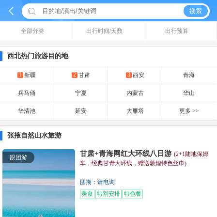


搜索
全部分类
出行时间/天数
出行预算
西北热门旅游目的地
1
2
3
新疆
甘肃
西安
青海
兵马俑
宁夏
内蒙古
华山
华清池
延安
大雁塔
更多 >>
张掖自然山水旅游
甘肃+青海网红大环线八日游
(2+1陆地保姆
跟团游
车，经典甘青大环线，赠送敦煌特色丝巾)
团期：请电询
美食
特别安排
特色餐