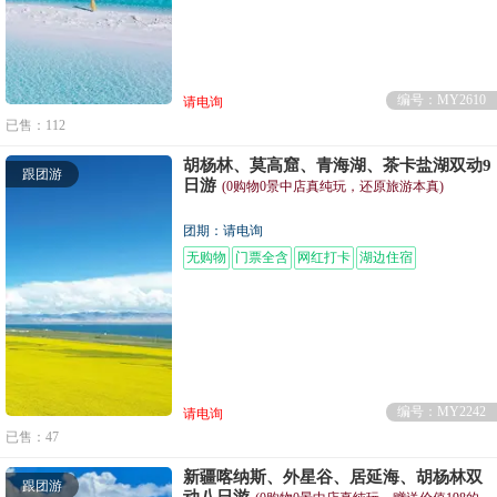
编号：MY2610
请电询
已售：112
胡杨林、莫高窟、青海湖、茶卡盐湖双动9
跟团游
日游
(0购物0景中店真纯玩，还原旅游本真)
团期：请电询
无购物
门票全含
网红打卡
湖边住宿
编号：MY2242
请电询
已售：47
新疆喀纳斯、外星谷、居延海、胡杨林双
跟团游
动八日游