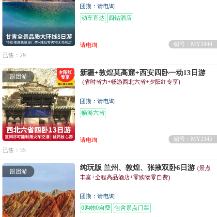
团期：请电询
动车直达
四钻酒店
编号：MY1944
请电询
已售：29
新疆+敦煌莫高窟+西安四卧一动13日游
跟团游
(省时省力+畅游西北六省+夕阳红专享)
团期：请电询
畅游六省
编号：MY2345
请电询
已售：35
纯玩版 兰州、敦煌、张掖双卧6日游
(景点
跟团游
丰富+全程高品酒店+零购物零自费)
团期：请电询
0购物0自费
包含景点门票