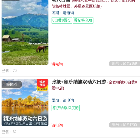
(0购物0景中店真纯玩，赠送价值198的
胡杨林胜景、外星谷景区航拍)
团期：请电询
0自费0景交
香妃特色餐
编号：MY2169
请电询
已售：76
张掖+额济纳旗双动六日游
(全程0购物0自费0
跟团游
景中店)
团期：请电询
额济纳旗深度游
编号：MY1755
请电询
已售：82