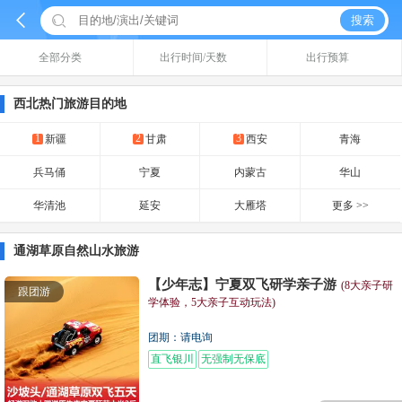


搜索
全部分类
出行时间/天数
出行预算
西北热门旅游目的地
1
2
3
新疆
甘肃
西安
青海
兵马俑
宁夏
内蒙古
华山
华清池
延安
大雁塔
更多 >>
通湖草原自然山水旅游
【少年志】宁夏双飞研学亲子游
(8大亲子研
跟团游
学体验，5大亲子互动玩法)
团期：请电询
直飞银川
无强制无保底