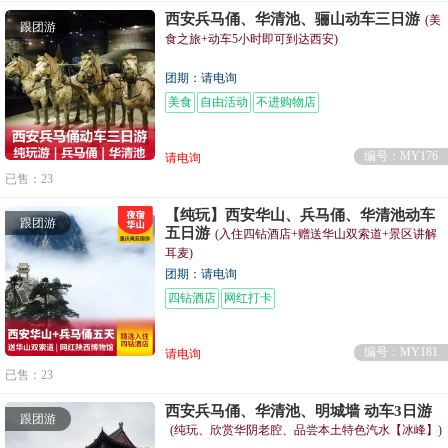
西安兵马俑、华清池、骊山动车三日游
(美
跟团游
食之旅+动车5小时即可到达西安)
团期：请电询
美食
自由活动
不进购物店
编号：MY176
请电询
已售：23
【纯玩】西安华山、兵马俑、华清池动车
跟团游
五日游
(入住四钻酒店+赠送华山双索道+景区讲解
耳麦)
团期：请电询
四钻酒店
网红打卡
编号：MY181
请电询
已售：23
西安兵马俑、华清池、明城墙 动车3日游
跟团游
(纯玩、欣赏华阴老腔、品尝本土特色汽水【冰峰】)