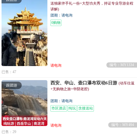
送独家伴手礼一份+大型功夫秀，持证专业导游全程
讲解)
团期：请电询
0购物
编号：MY1334
请电询
已售：47
西安、华山、壶口瀑布双动6日游
(动车往返
跟团游
+无购物之旅+华阴老腔)
团期：请电询
市区酒店
纯玩
含接送站
编号：MY494
请电询
已售：29