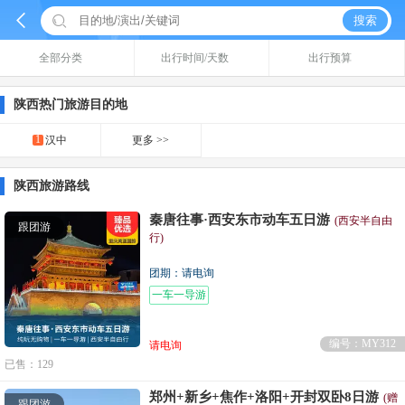


搜索
全部分类
出行时间/天数
出行预算
陕西热门旅游目的地
1
汉中
更多 >>
陕西旅游路线
秦唐往事·西安东市动车五日游
(西安半自由
跟团游
行)
团期：请电询
一车一导游
编号：MY312
请电询
已售：129
郑州+新乡+焦作+洛阳+开封双卧8日游
(赠
跟团游