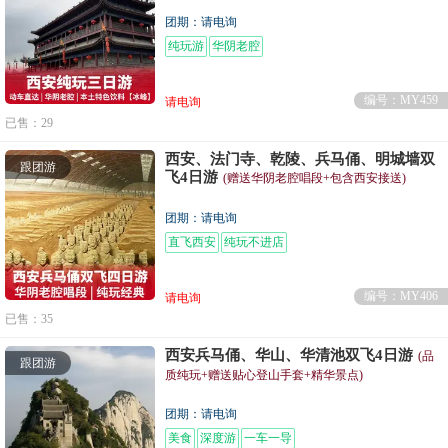
团期：请电询
纯玩游
华阴老腔
编号：MY459
请电询
已售：29
西安、法门寺、乾陵、兵马俑、明城墙双
跟团游
飞4日游
(赠送华阴老腔唱段+包含西安接送)
团期：请电询
直飞西安
纯玩不进店
编号：MY406
请电询
已售：35
西安兵马俑、华山、华清池双飞4日游
(品
跟团游
质纯玩+赠送贴心登山手套+精华景点)
团期：请电询
美食
深度游
一车一导