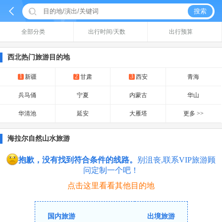


搜索
全部分类
出行时间/天数
出行预算
西北热门旅游目的地
1
2
3
新疆
甘肃
西安
青海
兵马俑
宁夏
内蒙古
华山
华清池
延安
大雁塔
更多 >>
海拉尔自然山水旅游
抱歉，没有找到符合条件的线路。
别沮丧,联系VIP旅游顾
问定制一个吧！
点击这里看看其他目的地
国内旅游
出境旅游