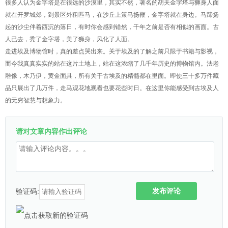
很多人认为金字塔是在很远的沙漠里，其实不然，著名的胡夫金字塔与狮身人面
就在开罗城郊，到景区外租匹马，在沙丘上策马扬鞭，金字塔就在身边。马蹄扬
起的沙尘伴着西沉的落日，有时你会感到错然，千年之前是否有相似的画面。古
人已去，秃了金字塔，美了狮身，风化了人面。
走进埃及博物馆时，真的差点哭出来。关于埃及的了解之前只限于书籍与影视，
而今我真真实实的站在这片土地上，站在这浓缩了几千年历史的博物馆内。法老
雕像，木乃伊，黄金面具，所有关于古埃及的精髓都在里面。即使三十多万件藏
品只展出了几万件，走马观花地观看也要花些时日。在这里你能感受到古埃及人
的无穷智慧与想象力。
请对文章内容作出评论
发布评论
验证码: