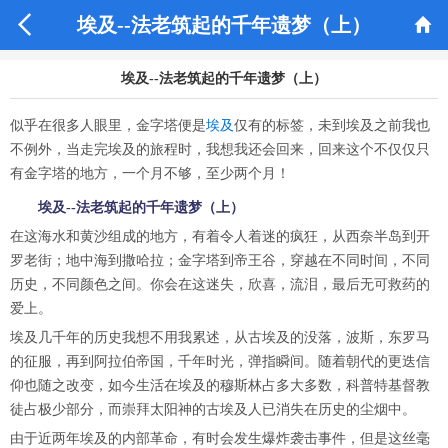


埃及--法老筑起的千年遗梦（上）
埃及--法老筑起的千年遗梦（上）
似乎在很多人眼里，金字塔便是
埃及
仅有的标签，未到埃及之前我也
不例外，当走完埃及的旅程时，我想我还会回来，回来这个不仅仅只
有金字塔的地方，一个月不够，至少两个月！
埃及--法老筑起的千年遗梦（上）
在这海水和黄沙组成的地方，有着令人着迷的疯狂，从西奈半岛到开
罗老街；地中海到撒哈拉；金字塔到帝王谷，穿越在不同时间，不同
历史，不同颜色之间。你会在这迷失，欣喜，流泪，最后无可救药的
爱上。
埃及几千年的历史我想不用我累述，从古埃及的没落，波斯，东罗马
的征服，再到阿拉伯帝国，千年时光，弹指瞬间。随着朝代的更迭信
仰也随之改变，如今生活在埃及的穆斯林占多大多数，科普特基督教
徒占极少部分，而崇拜太阳神的古埃及人已消失在历史的尘烟中。
由于近两年埃及的内部革命，有时会发生爆炸袭击事件，但是这丝毫