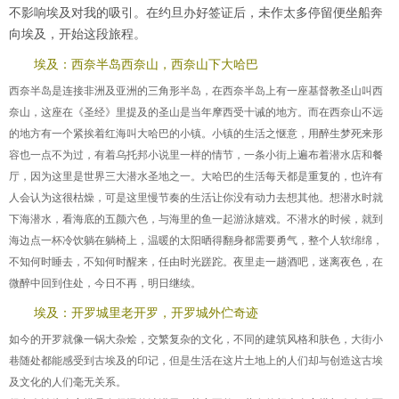
不影响埃及对我的吸引。在约旦办好签证后，未作太多停留便坐船奔
向埃及，开始这段旅程。
埃及：西奈半岛西奈山，西奈山下大哈巴
西奈半岛是连接非洲及亚洲的三角形半岛，在西奈半岛上有一座基督教圣山叫西
奈山，这座在《圣经》里提及的圣山是当年摩西受十诫的地方。而在西奈山不远
的地方有一个紧挨着红海叫大哈巴的小镇。小镇的生活之惬意，用醉生梦死来形
容也一点不为过，有着乌托邦小说里一样的情节，一条小街上遍布着潜水店和餐
厅，因为这里是世界三大潜水圣地之一。大哈巴的生活每天都是重复的，也许有
人会认为这很枯燥，可是这里慢节奏的生活让你没有动力去想其他。想潜水时就
下海潜水，看海底的五颜六色，与海里的鱼一起游泳嬉戏。不潜水的时候，就到
海边点一杯冷饮躺在躺椅上，温暖的太阳晒得翻身都需要勇气，整个人软绵绵，
不知何时睡去，不知何时醒来，任由时光蹉跎。夜里走一趟酒吧，迷离夜色，在
微醉中回到住处，今日不再，明日继续。
埃及：开罗城里老开罗，开罗城外伫奇迹
如今的开罗就像一锅大杂烩，交繁复杂的文化，不同的建筑风格和肤色，大街小
巷随处都能感受到古埃及的印记，但是生活在这片土地上的人们却与创造这古埃
及文化的人们毫无关系。