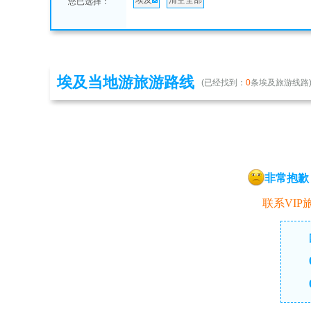
埃及
清空全部
您已选择：
埃及当地游旅游路线
(已经找到：
0
条埃及旅游线路
非常抱歉
联系VIP