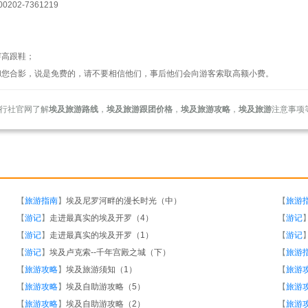
0202-7361219
穿高跟鞋；
和您合影，说是免费的，请不要相信他们，事后他们会向游客索取高额小费。
行社官网了解
埃及旅游路线
，
埃及旅游跟团价格
，
埃及旅游攻略
，
埃及旅游
注意事项
【
旅游指南
】
埃及尼罗河畔的漫长时光（中）
【
旅游
【
游记
】
走进最真实的埃及开罗（4）
【
游记
【
游记
】
走进最真实的埃及开罗（1）
【
游记
【
游记
】
埃及卢克索--千年宫殿之城（下）
【
旅游
【
旅游攻略
】
埃及旅游须知（1）
【
旅游
【
旅游攻略
】
埃及自助游攻略（5）
【
旅游
【
旅游攻略
】
埃及自助游攻略（2）
【
旅游