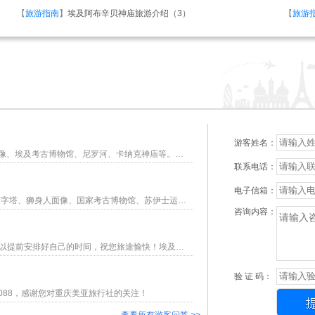
【
旅游指南
】
埃及阿布辛贝神庙旅游介绍（3）
【
旅游
游客姓名：
您好，埃及旅游值得去的精华景点包括：金字塔、狮身人面像、埃及考古博物馆、尼罗河、卡纳克神庙等。埃及旅游的其他问题，可以直接咨询在线客服，或拨打023-86915123咨询。
联系电话：
电子信箱：
你好，2018年埃及春节旅游的行程已出，行程景点包含：金字塔、狮身人面像、国家考古博物馆、苏伊士运河、红海等。埃及旅游的其他问题，可以直接咨询在线客服，或拨打023-86915123咨询。
咨询内容：
。
你好，重庆出发前往埃及跟团旅游，时间需要9-11天，您可以提前安排好自己的时间，祝您旅途愉快！埃及旅游的其他问题，可以直接咨询在线客服，或拨打023-86915123咨询。
验 证 码：
8088，感谢您对重庆美亚旅行社的关注！