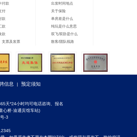
卡付款
出发时间地点
支付
关于保险
付款
单房差是什么
汇款
纯玩是什么意思
收款
双飞/双卧是什么
、支票及发票
散客/团队线路
聘信息
预定须知
|
) 全年365天*24小时均可电话咨询、报名
童心桥·渝通宾馆车站)
3号-3
2345