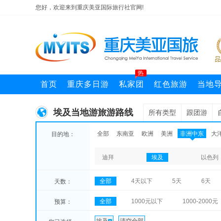
您好，欢迎来到重庆美亚国际旅行社官网!
热
首页
重庆多日游
私家团
红色旅游
当地
埃及当地游旅游路线
所有类型
跟团游
全部
东南亚
欧洲
美洲
非洲中东
大
目的地：
迪拜
埃及
以色列
全部
4天以下
5天
6天
天数：
全部
1000元以下
1000-2000元
预算：