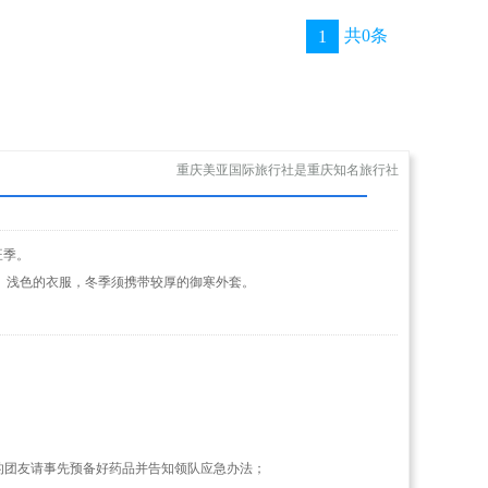
共0条
1
重庆美亚国际旅行社是重庆知名旅行社
旺季。
、浅色的衣服，冬季须携带较厚的御寒外套。
的团友请事先预备好药品并告知领队应急办法；