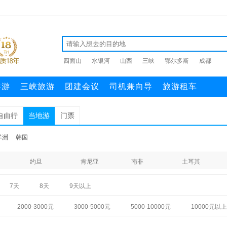
四面山
水银河
山西
三峡
鄂尔多斯
成都
导游
三峡旅游
团建会议
司机兼向导
旅游租车
自由行
当地游
门票
洋洲
韩国
约旦
肯尼亚
南非
土耳其
7天
8天
9天以上
2000-3000元
3000-5000元
5000-10000元
10000元以上