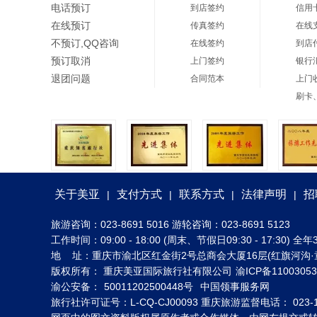
电话预订
到店签约
信用
在线预订
传真签约
在线
不预订,QQ咨询
在线签约
到店
预订取消
上门签约
银行
退团问题
合同范本
上门
刷卡
关于美亚
支付方式
联系方式
法律声明
招
|
|
|
|
旅游咨询：023-8691 5016 游轮咨询：023-8691 5123
工作时间：09:00 - 18:00 (周末、节假日09:30 - 17:30
地 址：重庆市渝北区红金街2号总商会大厦16层(红旗河沟·
版权所有： 重庆美亚国际旅行社有限公司
渝ICP备1100305
渝公安备：
50011202500448号
中国领事服务网
旅行社许可证号：L-CQ-CJ00093 重庆旅游监督电话： 023-1