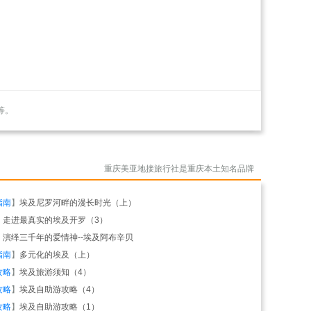
等。
重庆美亚地接旅行社是重庆本土知名品牌
指南
】
埃及尼罗河畔的漫长时光（上）
】
走进最真实的埃及开罗（3）
】
演绎三千年的爱情神--埃及阿布辛贝
指南
】
多元化的埃及（上）
攻略
】
埃及旅游须知（4）
攻略
】
埃及自助游攻略（4）
攻略
】
埃及自助游攻略（1）