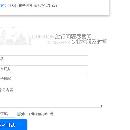
指南
】
埃及阿布辛贝神庙旅游介绍（2）