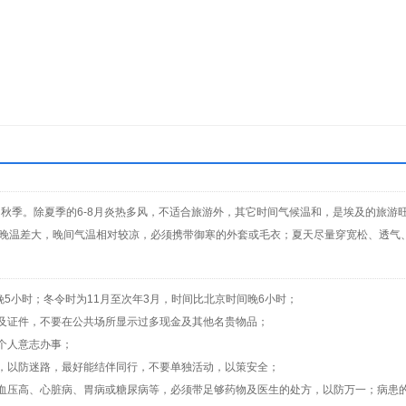
为秋季。除夏季的6-8月炎热多风，不适合旅游外，其它时间气候温和，是埃及的旅游
早晚温差大，晚间气温相对较凉，必须携带御寒的外套或毛衣；夏天尽量穿宽松、透气
晚5小时；冬令时为11月至次年3月，时间比北京时间晚6小时；
物及证件，不要在公共场所显示过多现金及其他名贵物品；
凭个人意志办事；
片，以防迷路，最好能结伴同行，不要单独活动，以策安全；
如血压高、心脏病、胃病或糖尿病等，必须带足够药物及医生的处方，以防万一；病患