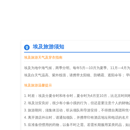
埃及旅游须知
埃及旅游天气及穿衣指南
埃及为地中海气候，两季分明。每年5月—10月为夏季。11月—4月
埃及白天气温高、紫外线强，请携带太阳镜、防晒霜、遮阳伞等； 
埃及旅游温馨提示
1. 时差：埃及分夏令时和冬令时，夏令时为4月至10月，比北京时间
2. 埃及治安良好，很少有小偷小摸的行为，但还是要注意个人的财
3. 旅游期间，须集体活动，听从领队和导游安排，不得擅自离团和
4. 离开酒店外出时，请通知领队，并携带印有酒店地址和电话的名
5. 应准备些惯用的药物，以备不时之需。若需长期服用某类药品，