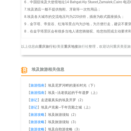
6．中国驻埃及大使馆地址14 Bahgat Aly Stueet,Zamalek,Cairo 电话0
7.埃及酒店一般不提供拖鞋、牙刷等一次性用品；
8.埃及各大城市的交流电压均为220伏特，插座为欧式圆座插头；
9．金字塔、帝皇谷、红海等景点均为沙地，为方便行走，建议不要
8．在金字塔景区会有很多当地人请您骑骆驼、给您拍照或主动要求
以上信息由
重庆旅行社
/美亚
重庆地接
旅行社整理，欢迎访问重庆美亚旅
埃及旅游相关信息
【
旅游指南
】
埃及尼罗河畔的漫长时光（下）
【
旅游指南
】
埃及--法老筑起的千年遗梦（上）
【
游记
】
走进最真实的埃及开罗（2）
【
游记
】
埃及卢克索--千年宫殿之城（上）
【
旅游攻略
】
埃及旅游须知（2）
【
旅游攻略
】
埃及旅游须知（3）
【
旅游攻略
】
埃及自助游攻略（3）