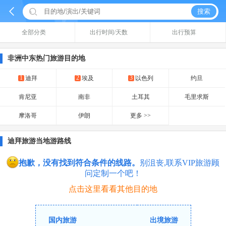


搜索
全部分类
出行时间/天数
出行预算
非洲中东热门旅游目的地
1
2
3
迪拜
埃及
以色列
约旦
肯尼亚
南非
土耳其
毛里求斯
摩洛哥
伊朗
更多 >>
迪拜旅游当地游路线
抱歉，没有找到符合条件的线路。
别沮丧,联系VIP旅游顾
问定制一个吧！
点击这里看看其他目的地
国内旅游
出境旅游