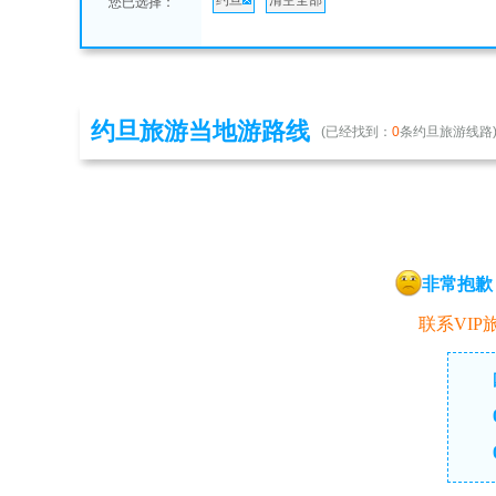
约旦
清空全部
您已选择：
约旦旅游当地游路线
(已经找到：
0
条约旦旅游线路
非常抱歉
联系VIP