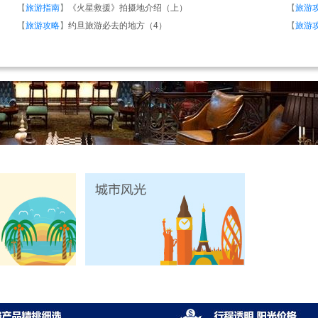
【
旅游指南
】
《火星救援》拍摄地介绍（上）
【
旅游
【
旅游攻略
】
约旦旅游必去的地方（4）
【
旅游