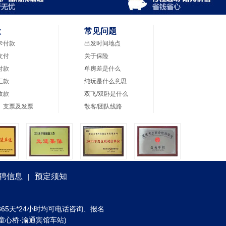
款
常见问题
卡付款
出发时间地点
支付
关于保险
付款
单房差是什么
汇款
纯玩是什么意思
收款
双飞/双卧是什么
、支票及发票
散客/团队线路
聘信息
预定须知
|
) 全年365天*24小时均可电话咨询、报名
童心桥·渝通宾馆车站)