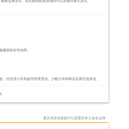
好身着连身泳衣。但在旅馆的游泳池内可以穿着分体式泳衣。
族服装的女性拍照。
息，但百货公司和超市照常营业。少数公司和商店在周日也休息。
等。
重庆美亚地接旅行社是重庆本土知名品牌