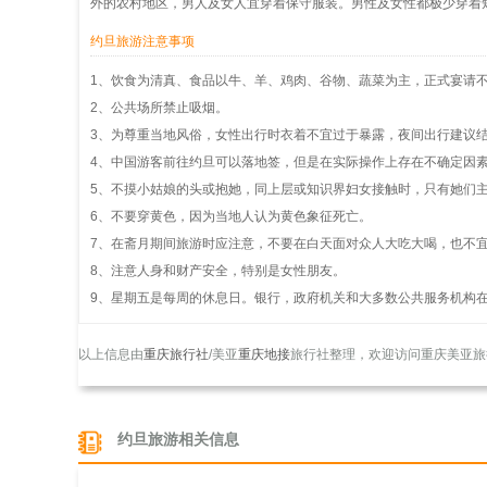
外的农村地区，男人及女人宜穿着保守服装。男性及女性都极少穿着
约旦旅游注意事项
1、饮食为清真、食品以牛、羊、鸡肉、谷物、蔬菜为主，正式宴请
2、公共场所禁止吸烟。
3、为尊重当地风俗，女性出行时衣着不宜过于暴露，夜间出行建议
4、中国游客前往约旦可以落地签，但是在实际操作上存在不确定因
5、不摸小姑娘的头或抱她，同上层或知识界妇女接触时，只有她们
6、不要穿黄色，因为当地人认为黄色象征死亡。
7、在斋月期间旅游时应注意，不要在白天面对众人大吃大喝，也不
8、注意人身和财产安全，特别是女性朋友。
9、星期五是每周的休息日。银行，政府机关和大多数公共服务机构
以上信息由
重庆旅行社
/美亚
重庆地接
旅行社整理，欢迎访问重庆美亚旅
约旦旅游相关信息