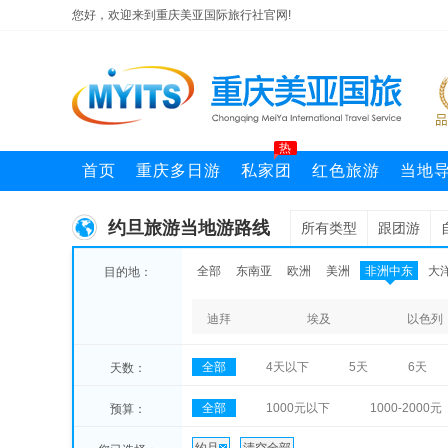
您好，欢迎来到重庆美亚国际旅行社官网!
热
首页
重庆多日游
私家团
红色旅游
当地
约旦旅游当地游路线
所有类型
跟团游
全部
东南亚
欧洲
美洲
非洲中东
大
目的地：
迪拜
埃及
以色列
全部
4天以下
5天
6天
天数：
全部
1000元以下
1000-2000元
预算：