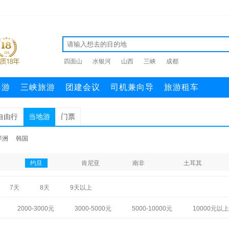
四面山
水银河
山西
三峡
成都
导游
三峡旅游
团建会议
司机兼向导
旅游租车
自由行
当地游
门票
洋洲
韩国
约旦
肯尼亚
南非
土耳其
7天
8天
9天以上
2000-3000元
3000-5000元
5000-10000元
10000元以上