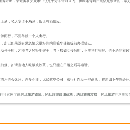
短裤外出，穿短裤在安曼市中心是十分不合时宜的。袒胸露背晒日光浴是禁止的，最
不上酒，私人宴请不劝酒，饭店有酒供应。
结伴而行，不要单独一个人出行。
素，所以如果没有紧急情况最好到约旦驻华使馆提前办理签证。
主动伸手时，才能与之轻轻地握手，与下层妇女接触时，不主动打招呼。也不给穿着民
宜抽烟。如请当地人吃饭或饮茶，也只能在日落之后再邀请。
在周六也会休息。许多企业，比如航空公司，旅行社以及一些商店，在周四下午就会休
行社官网了解
约旦旅游路线
，
约旦旅游跟团价格
，
约旦旅游攻略
，
约旦旅游
注意事项