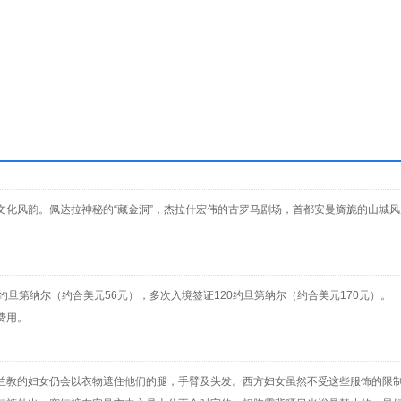
文化风韵。佩达拉神秘的“藏金洞”，杰拉什宏伟的古罗马剧场，首都安曼旖旎的山城
旦第纳尔（约合美元56元），多次入境签证120约旦第纳尔（约合美元170元）。
费用。
兰教的妇女仍会以衣物遮住他们的腿，手臂及头发。西方妇女虽然不受这些服饰的限