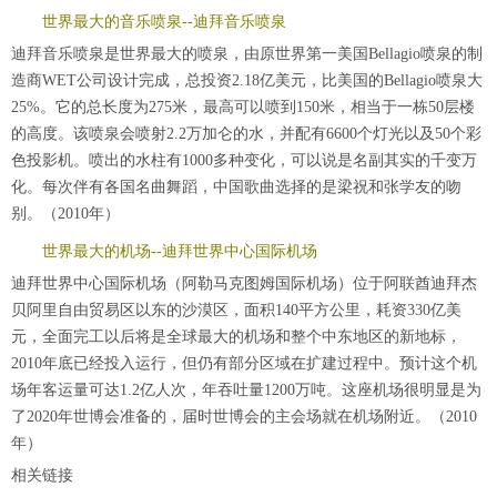
世界最大的音乐喷泉--迪拜音乐喷泉
迪拜音乐喷泉是世界最大的喷泉，由原世界第一美国Bellagio喷泉的制
造商WET公司设计完成，总投资2.18亿美元，比美国的Bellagio喷泉大
25%。它的总长度为275米，最高可以喷到150米，相当于一栋50层楼
的高度。该喷泉会喷射2.2万加仑的水，并配有6600个灯光以及50个彩
色投影机。喷出的水柱有1000多种变化，可以说是名副其实的千变万
化。每次伴有各国名曲舞蹈，中国歌曲选择的是梁祝和张学友的吻
别。（2010年）
世界最大的机场--迪拜世界中心国际机场
迪拜世界中心国际机场（阿勒马克图姆国际机场）位于阿联酋迪拜杰
贝阿里自由贸易区以东的沙漠区，面积140平方公里，耗资330亿美
元，全面完工以后将是全球最大的机场和整个中东地区的新地标，
2010年底已经投入运行，但仍有部分区域在扩建过程中。预计这个机
场年客运量可达1.2亿人次，年吞吐量1200万吨。这座机场很明显是为
了2020年世博会准备的，届时世博会的主会场就在机场附近。（2010
年）
相关链接