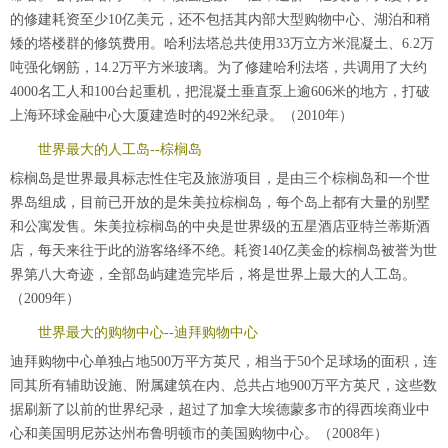
的修建耗资至少10亿美元，还不包括其内部大型购物中心、湖泊和稍
矮的塔楼群的修筑费用。哈利法塔总共使用33万立方米混凝土、6.2万
吨强化钢筋，14.2万平方米玻璃。为了修建哈利法塔，共调用了大约
4000名工人和100台起重机，把混凝土垂直泵上逾606米的地方，打破
上海环球金融中心大厦建造时的492米纪录。（2010年）
世界最大的人工岛--棕榈岛
棕榈岛是世界最具标志性住宅及旅游项目，是由三个棕榈岛和一个世
界岛组成，目前已开放的是朱美拉棕榈岛，每个岛上都有大量的别墅
和公寓发售。朱美拉棕榈岛的中央是世界级的五星酒店亚特兰蒂斯酒
店，每天来往于此的游客络绎不绝。耗资140亿美金的棕榈岛被誉为世
界第八大奇迹，全部岛屿建造完毕后，将是世界上最大的人工岛。
（2009年）
世界最大的购物中心--迪拜购物中心
迪拜购物中心单独占地500万平方英尺，相当于50个足球场的面积，连
同其所有辅助设施、附属建筑在内、总共占地900万平方英尺，这些数
据刷新了以前的世界纪录，超过了加拿大埃德蒙多市的得西埃商业中
心和美国明尼苏达州布鲁明顿市的美国购物中心。（2008年）