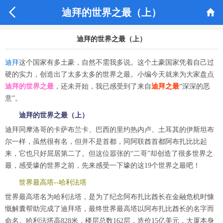


迪拜的世界之最（上）
迪拜的世界之最（上）
迪拜
这个国家有多土豪，自然不需我多说。这个土豪国家凭着自己过
硬的实力，创造出了太多太多的世界之最。小编今天就来为大家盘点
迪拜的世界之最
，还未开始，我已感受到了来自
迪拜之最
“深深的恶
意”。
迪拜的世界之最（上）
迪拜同摩洛哥的卡萨布兰卡、巴西的里约热内卢、土耳其的伊斯坦布
尔一样，虽然很有名，但并不是首都，同阿联酋首都阿布扎比比起
来，它也只好屈居第二了。但这位嚣张的“二哥”却创造了很多世界之
最，感受壕的世界之前，先来感受一下壕的这19个世界之最吧！
世界最高塔--哈利法塔
世界最高塔名为哈利法塔，是为了纪念阿布扎比酋长在金融危机时慷
慨解囊帮助完成了迪拜塔，最终世界最高塔以阿布扎比酋长的名字而
命名。哈利法塔高828米，楼层总数162层，造价15亿美元，大厦本身