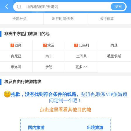


搜索
全部分类
出行时间/天数
出行预算
非洲中东热门旅游目的地
1
2
3
迪拜
埃及
以色列
约旦
肯尼亚
南非
土耳其
毛里求斯
摩洛哥
伊朗
更多 >>
埃及自由行旅游路线
抱歉，没有找到符合条件的线路。
别沮丧,联系VIP旅游顾
问定制一个吧！
点击这里看看其他目的地
国内旅游
出境旅游