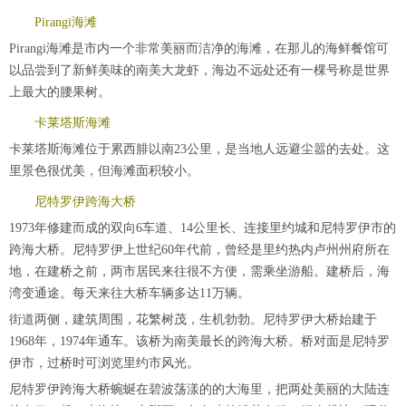
Pirangi海滩
Pirangi海滩是市内一个非常美丽而洁净的海滩，在那儿的海鲜餐馆可
以品尝到了新鲜美味的南美大龙虾，海边不远处还有一棵号称是世界
上最大的腰果树。
卡莱塔斯海滩
卡莱塔斯海滩位于累西腓以南23公里，是当地人远避尘嚣的去处。这
里景色很优美，但海滩面积较小。
尼特罗伊跨海大桥
1973年修建而成的双向6车道、14公里长、连接里约城和尼特罗伊市的
跨海大桥。尼特罗伊上世纪60年代前，曾经是里约热内卢州州府所在
地，在建桥之前，两市居民来往很不方便，需乘坐游船。建桥后，海
湾变通途。每天来往大桥车辆多达11万辆。
街道两侧，建筑周围，花繁树茂，生机勃勃。尼特罗伊大桥始建于
1968年，1974年通车。该桥为南美最长的跨海大桥。桥对面是尼特罗
伊市，过桥时可浏览里约市风光。
尼特罗伊跨海大桥蜿蜒在碧波荡漾的的大海里，把两处美丽的大陆连