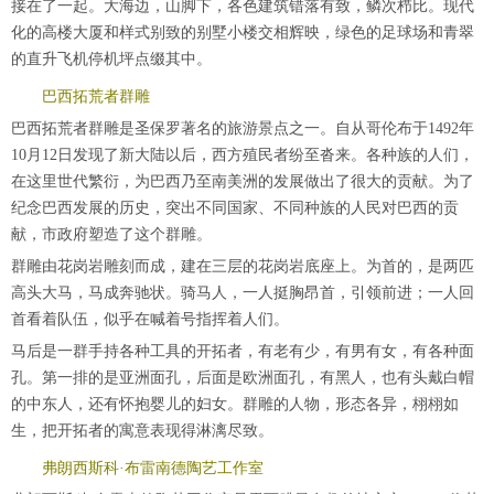
接在了一起。大海边，山脚下，各色建筑错落有致，鳞次栉比。现代
化的高楼大厦和样式别致的别墅小楼交相辉映，绿色的足球场和青翠
的直升飞机停机坪点缀其中。
巴西拓荒者群雕
巴西拓荒者群雕是圣保罗著名的旅游景点之一。自从哥伦布于1492年
10月12日发现了新大陆以后，西方殖民者纷至沓来。各种族的人们，
在这里世代繁衍，为巴西乃至南美洲的发展做出了很大的贡献。为了
纪念巴西发展的历史，突出不同国家、不同种族的人民对巴西的贡
献，市政府塑造了这个群雕。
群雕由花岗岩雕刻而成，建在三层的花岗岩底座上。为首的，是两匹
高头大马，马成奔驰状。骑马人，一人挺胸昂首，引领前进；一人回
首看着队伍，似乎在喊着号指挥着人们。
马后是一群手持各种工具的开拓者，有老有少，有男有女，有各种面
孔。第一排的是亚洲面孔，后面是欧洲面孔，有黑人，也有头戴白帽
的中东人，还有怀抱婴儿的妇女。群雕的人物，形态各异，栩栩如
生，把开拓者的寓意表现得淋漓尽致。
弗朗西斯科·布雷南德陶艺工作室