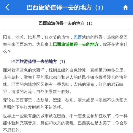


巴西旅游值得一去的地方（1）
巴西旅游值得一去的地方（1）
阳光、沙滩、比基尼，狂欢节的热情，
巴西
烤肉的醇香，热辣的桑巴
舞带来巴西魅力。为您奉上
巴西旅游值得一去的地方
，你还在犹豫什
么？
巴西旅游值得一去的地方（1）
面对着深蓝色的大西洋，棕榈点缀的白色沙滩一直绵延7000多公里。
热带岛屿，歌舞升平的现代都市和迷人的殖民小镇点缀着漫长的海岸
线。巴西的内陆地区又别有一番风味：宏伟的瀑布，红色的岩石峡
谷，清澈的河流，自然美景数不胜数。
无论在巴西哪里，皮划艇、漂流、徒步、潜水或是冲浪都不失为阳光
普照的下午打发时间的不错选择。
世界上一些最有趣的城市就在巴西。不一定要去参加狂欢节，你一样
能体验到充满音乐、舞蹈和欢乐的夜晚。巴西实在是太美了，你会乐
不思归的。