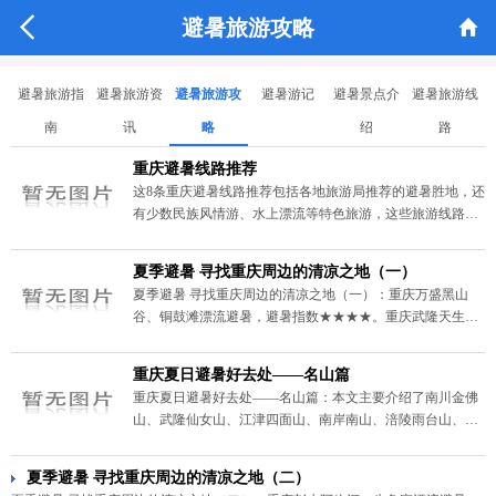


避暑旅游攻略
避暑旅游指
避暑旅游资
避暑旅游攻
避暑游记
避暑景点介
避暑旅游线
南
讯
略
绍
路
重庆避暑线路推荐
这8条重庆避暑线路推荐包括各地旅游局推荐的避暑胜地，还
有少数民族风情游、水上漂流等特色旅游，这些旅游线路和
景点都在重庆境内，而且消费都相对比较低，与主城的距离
也不远，是绝佳的避暑去处——雨台山、阿依河漂流、蒲花
夏季避暑 寻找重庆周边的清凉之地（一）
河乘船、祈雨福地雨台山、周易院、白鹤梁、
夏季避暑 寻找重庆周边的清凉之地（一）：重庆万盛黑山
谷、铜鼓滩漂流避暑，避暑指数★★★★。重庆武隆天生三
桥、仙女山、芙蓉洞、黄柏渡漂流避暑，避暑指数
★★★★★。重庆涪陵石夹沟、武陵山、御泉河漂流避暑，
重庆夏日避暑好去处——名山篇
避暑指数★★★★……
重庆夏日避暑好去处——名山篇：本文主要介绍了南川金佛
山、武隆仙女山、江津四面山、南岸南山、涪陵雨台山、北
碚缙云山、大足玉龙山、巴南圣灯山等八个重庆夏季避暑好
去处，还介绍了这些夏季避暑名山的跟团线路以及参团价
夏季避暑 寻找重庆周边的清凉之地（二）
格……