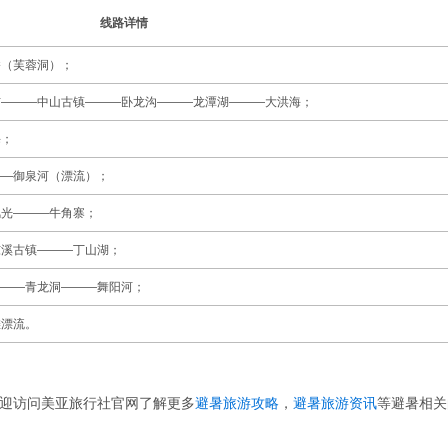
线路详情
桥（芙蓉洞）；
布———中山古镇———卧龙沟———龙潭湖———大洪海；
海；
——御泉河（漂流）；
风光———牛角寨；
东溪古镇———丁山湖；
———青龙洞———舞阳河；
滩漂流。
迎访问美亚旅行社官网了解更多
避暑旅游攻略
，
避暑旅游资讯
等避暑相关