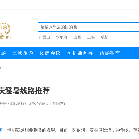
四面山
水银河
山西
三峡
成都
导游
三峡旅游
团建会议
司机兼向导
旅游租车
荐
庆避暑线路推荐
庆美亚国际旅行社 游客/发表人：苏阿布)
暑
，也能满足想要刺激的愿望。目前，阿依河、黄柏渡漂流，神龟峡、蒲