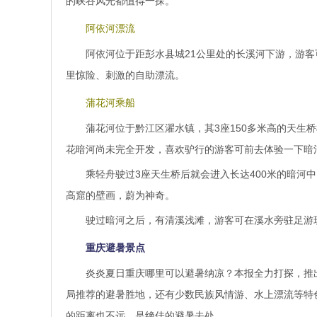
的峡谷风光都值得一探。
阿依河漂流
阿依河位于距彭水县城21公里处的长溪河下游，游客
里惊险、刺激的自助漂流。
蒲花河乘船
蒲花河位于黔江区濯水镇，其3座150多米高的天生
花暗河尚未完全开发，喜欢驴行的游客可前去体验一下暗
乘轻舟驶过3座天生桥后就会进入长达400米的暗河
高窟的壁画，蔚为神奇。
驶过暗河之后，有清溪浅滩，游客可在溪水旁驻足游
重庆避暑景点
炎炎夏日重庆哪里可以避暑纳凉？本报全力打探，推
局推荐的避暑胜地，还有少数民族风情游、水上漂流等特
的距离也不远，是绝佳的避暑去处。