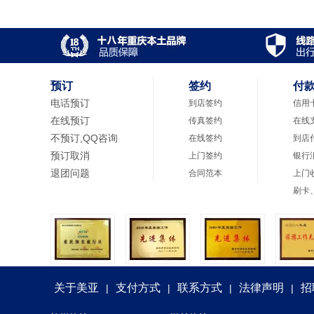
预订
签约
付
电话预订
到店签约
信用
在线预订
传真签约
在线
不预订,QQ咨询
在线签约
到店
预订取消
上门签约
银行
退团问题
合同范本
上门
刷卡
关于美亚
支付方式
联系方式
法律声明
招
|
|
|
|