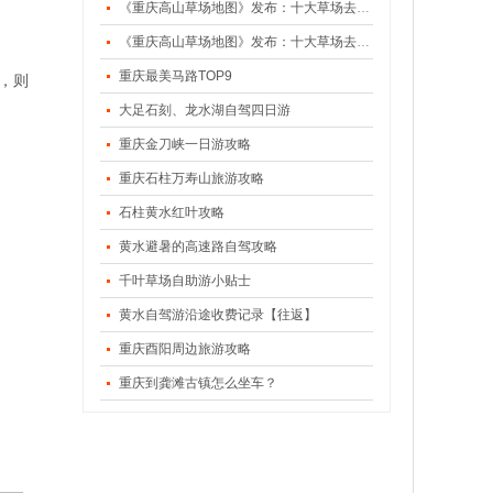
《重庆高山草场地图》发布：十大草场去避暑（下）
《重庆高山草场地图》发布：十大草场去避暑（上）
重庆最美马路TOP9
，则
大足石刻、龙水湖自驾四日游
重庆金刀峡一日游攻略
重庆石柱万寿山旅游攻略
石柱黄水红叶攻略
黄水避暑的高速路自驾攻略
千叶草场自助游小贴士
黄水自驾游沿途收费记录【往返】
重庆酉阳周边旅游攻略
重庆到龚滩古镇怎么坐车？