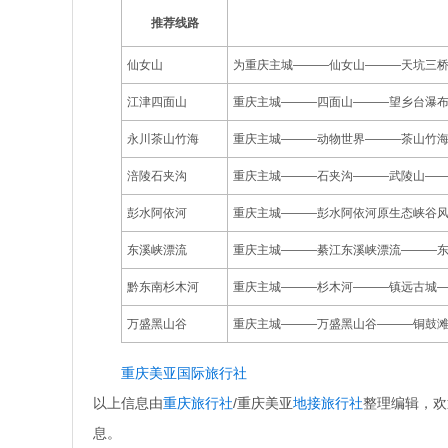
推荐线路
仙女山
为重庆主城———仙女山———天坑三
江津四面山
重庆主城———四面山———望乡台瀑
永川茶山竹海
重庆主城———动物世界———茶山竹
涪陵石夹沟
重庆主城———石夹沟———武陵山—
彭水阿依河
重庆主城———彭水阿依河原生态峡谷
东溪峡漂流
重庆主城———綦江东溪峡漂流———
黔东南杉木河
重庆主城———杉木河———镇远古城
万盛黑山谷
重庆主城———万盛黑山谷———铜鼓
重庆美亚国际旅行社
以上信息由
重庆旅行社
/重庆美亚
地接旅行社
整理编辑，欢
息。