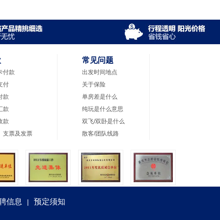
款
常见问题
卡付款
出发时间地点
支付
关于保险
付款
单房差是什么
汇款
纯玩是什么意思
收款
双飞/双卧是什么
、支票及发票
散客/团队线路
聘信息
预定须知
|