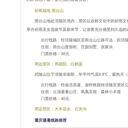
祈雨福地 雨台山
雨台山地处涪陵区境内，景区以农耕文化中的祈雨文化
举办祈雨圣女选拔节及新米节，让游客充分感受到久远的
出行线路：经涪陵城区至雨台山公路可达，距涪陵
住宿：雨台山度假村、庄园别墅、农家乐
门票价格：38元
周边景区：周易院、白鹤梁
武陵山位于涪陵东南部，年平均气温9.9℃，最热月（
出行线路：经渝涪高速、渝怀铁路转涪陵至景区公
住宿：云顶避暑山庄、凤凰宾馆、森林小木屋
门票价格：40元
周边景区：大木花乡、石夹沟
重庆避暑线路推荐