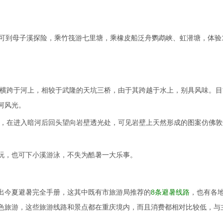
可到母子溪探险，乘竹筏游七里塘，乘橡皮船泛舟鹦鹉峡、虹潜塘，体验1
桥横跨于河上，相较于武隆的天坑三桥，由于其跨越于水上，别具风味。目
河风光。
中，在进入暗河后回头望向岩壁透光处，可见岩壁上天然形成的图案仿佛敦
玩，也可下小溪游泳，不失为酷暑一大乐事。
出今夏避暑完全手册，这其中既有市旅游局推荐的
8条避暑线路
，也有各
色旅游，这些旅游线路和景点都在重庆境内，而且消费都相对比较低，与