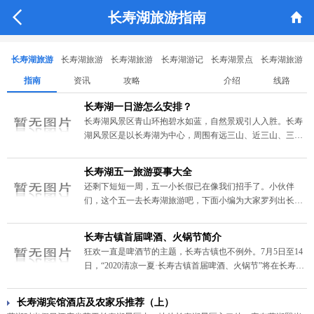


长寿湖旅游指南
长寿湖旅游
长寿湖旅游
长寿湖旅游
长寿湖游记
长寿湖景点
长寿湖旅游
指南
资讯
攻略
介绍
线路
长寿湖一日游怎么安排？
长寿湖风景区青山环抱碧水如蓝，自然景观引人入胜。长寿
湖风景区是以长寿湖为中心，周围有远三山、近三山、三环
湾组成的三区数景。长寿湖湖面辽阔，碧波万顷，水中倒影
若画，气势极为壮观;若临暮春三秋，浅云遮日，烟波浩渺，
长寿湖五一旅游耍事大全
水天一色，另是一番情趣。长寿湖一日游怎么安排？
还剩下短短一周，五一小长假已在像我们招手了。小伙伴
们，这个五一去长寿湖旅游吧，下面小编为大家罗列出长寿
湖五一的件件耍事。无论是老人小孩还是青年人，都能在这
里找到属于自己的耍法。
长寿古镇首届啤酒、火锅节简介
狂欢一直是啤酒节的主题，长寿古镇也不例外。7月5日至14
日，“2020清凉一夏·长寿古镇首届啤酒、火锅节”将在长寿古
镇引爆。
长寿湖宾馆酒店及农家乐推荐（上）