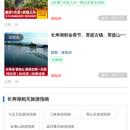
0自费
升级入住一晚五星黄金游轮
编号：MY2291
请电询
已售：64
长寿湖郁金香节、菩提古镇、菩提山一日
跟团游
团期：请电询
无购物
编号：MY1972
请电询
已售：59
长寿湖相关旅游指南
大足石刻旅游指南
三峡旅游指南
黑山谷旅游指南
金佛山旅游指南
返回重庆旅游指南