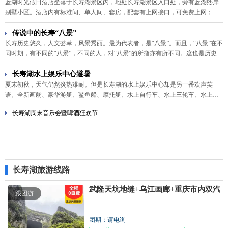
蓝湖时光假日酒店坐落于长寿湖景区内，地处长寿湖景区入口处，旁有蓝湖熙岸
别墅小区。酒店内有标准间、单人间、套房，配套有上网接口，可免费上网；有
中国电信提供的网络电视，并提供24小时热水。酒店还配套有茶楼提供品茶和棋
牌娱乐活动。
传说中的长寿“八景”
长寿历史悠久，人文荟萃，风景秀丽。最为代表者，是“八景”。而且，“八景”在不
同时期，有不同的“八景”，不同的人，对“八景”的所指亦有所不同。这也是历史在
发展变化，其人文、地理、风景也变在其中。倘现在或今后，要重新评定长寿“八
景”，当然又有不同的“八景”出现了
长寿湖水上娱乐中心避暑
夏末初秋，天气仍然炎热难耐。但是长寿湖的水上娱乐中心却是另一番欢声笑
语。全新画舫、豪华游艇、鲨鱼船、摩托艇、水上自行车、水上三轮车、水上老
爷车、水上酒吧船等各种水上特色玩乐项目，让人在欣赏湖光山色的同时，也可
长寿湖周末音乐会暨啤酒狂欢节
以尽兴享受水上运动的快乐，尽情放松身心，体验长寿湖给游客带来的无限乐趣
和休闲。
长寿湖旅游线路
武隆天坑地缝+乌江画廊+重庆市内双汽
跟团游
团期：请电询