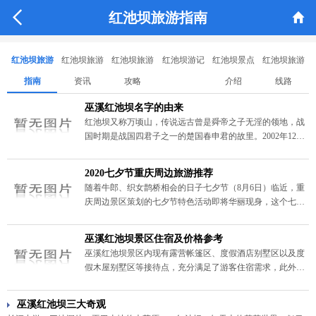


红池坝旅游指南
红池坝旅游
红池坝旅游
红池坝旅游
红池坝游记
红池坝景点
红池坝旅游
指南
资讯
攻略
介绍
线路
巫溪红池坝名字的由来
红池坝又称万顷山，传说远古曾是舜帝之子无淫的领地，战
国时期是战国四君子之一的楚国春申君的故里。2002年12月
被批准为国家级森林公园。关于巫溪红池坝名字的由来，有
许多不同的传说。
2020七夕节重庆周边旅游推荐
随着牛郎、织女鹊桥相会的日子七夕节（8月6日）临近，重
庆周边景区策划的七夕节特色活动即将华丽现身，这个七夕
节去哪里玩呢？不用犯愁，详情见以下2020七夕节重庆周边
旅游推荐。
巫溪红池坝景区住宿及价格参考
巫溪红池坝景区内现有露营帐篷区、度假酒店别墅区以及度
假木屋别墅区等接待点，充分满足了游客住宿需求，此外，
巫溪红池坝景区初开园阶段，为留宿的游客实行了价格优
惠。详情见巫溪红池坝景区住宿及价格参考。
巫溪红池坝三大奇观