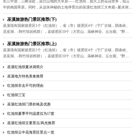
长江中游，三峡深处，巫巴山地的大草原——红池坝，如天上的花花世界，似云
中的南国草原。同时，从这块神秘的土地孕育出的巫溪红池坝三大奇观--夏冰洞、
西流溪、腰带雾，更是让人魂牵梦绕，流连忘返。
巫溪旅游热门景区推荐(下)
巫溪现有国家级景区1个（红池坝），省（市）级景区4个（宁厂古镇，阴条岭、
灵巫洞、-荆竹坝岩棺群），县级景区10个（大官山、庙峡神谷、云台观、“野人
谷”、月牙峡、猫儿背、上磺荷苑、朝阳石林、团城幽峡、高楼河）。其中，热门
的巫溪旅游景区有以下六处。
巫溪旅游热门景区推荐(上)
巫溪现有国家级景区1个（红池坝），省（市）级景区4个（宁厂古镇，阴条岭、
灵巫洞、-荆竹坝岩棺群），县级景区10个（大官山、庙峡神谷、云台观、“野人
谷”、月牙峡、猫儿背、上磺荷苑、朝阳石林、团城幽峡、高楼河）。其中，热门
巫溪红池坝夏冰洞简介
的巫溪旅游景区有以下几处。
巫溪地方特色美食推荐
红池坝非去不可的理由
红池坝三宝
巫溪红池坝门票价格及优惠
红池坝夏季平均温度仅为17度
巫溪红池坝主要景点/风光推荐
红池坝云中花海景区景点一览