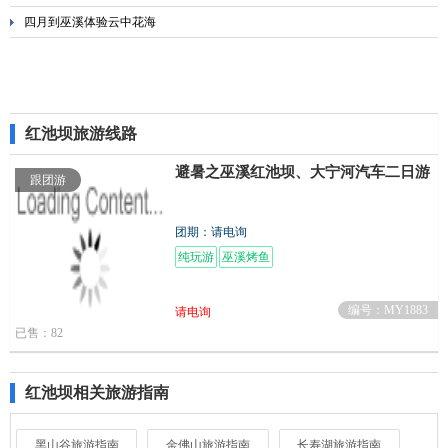
四月到巫溪体验云中花海
红池坝旅游线路
避暑之巫溪红池坝、大宁河汽车二日游
(
跟团游
团期：请电询
纯玩游
巫溪烤鱼
编号：MY1883
请电询
已售：82
红池坝相关旅游指南
黑山谷旅游指南
金佛山旅游指南
长寿湖旅游指南