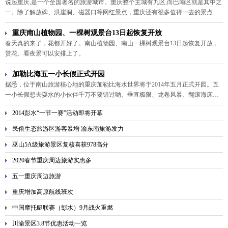
说起重庆,是一个全国著名的旅游城市。重庆整个主城有九区,而巴南区就是其中之
一。除了解放碑、洪崖洞、磁器口等网红景点，重庆还有很多值得一去的景点。
今天就一起来看看巴南区有什么好玩的地方？
重庆南山植物园、一棵树观景台13日起恢复开放
春天真的来了，花都开好了。南山植物园、南山一棵树观景台13日起恢复开放，
赏花、看夜景可以安排上了。
加勒比海五一小长假正式开园
据悉，位于南山旅游核心地的重庆加勒比海水世界将于2014年五月正式开园。五
一小长假想去耍水的小伙伴千万不要错过哟。垂直极限、龙卷风暴、翻滚海床等
等惊险刺激的水上有游玩项目应有尽有，保证你玩畅快。
2014彭水“一节一赛”活动即将开幕
民俗生态旅游区游客暴增 渝东南旅游发力
巫山5A级旅游景区复核喜获978高分
2020春节重庆周边旅游实惠多
五一重庆周边旅游
重庆增加高原航线班次
中国摩托艇联赛（彭水）9月战火重燃
川渝景区3.8节优惠活动一览