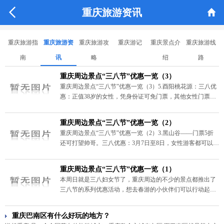


重庆旅游资讯
重庆旅游指
重庆旅游资
重庆旅游攻
重庆游记
重庆景点介
重庆旅游线
南
讯
略
绍
路
重庆周边景点“三八节”优惠一览（3）
重庆周边景点“三八节”优惠一览（3）5.酉阳桃花源：三八优
惠：正值38岁的女性，凭身份证可免门票，其他女性门票打5
折，更有“幸运女神”抽奖活动等你来。6.神龙峡三八优惠：3
月5日~15日期间，女士免票同行男士门票半价。
重庆周边景点“三八节”优惠一览（2）
重庆周边景点“三八节”优惠一览（2）3.黑山谷——门票5折
还可打望帅哥。三八优惠：3月7日至8日，女性游客都可以享
受黑山谷景区和龙鳞石海景区门票5折优惠。3月春来，观青
翠林海，赏烂漫山花，览奇山峻岭，看叶猴嬉戏，就是黑山
重庆周边景点“三八节”优惠一览（1）
谷别样的春天。3月7日至8日，景区还将推出“春遇黑山谷、
本周日就是三八妇女节了，重庆周边的不少的景点都推出了
百变女人节”三八节特别活动。
三八节的系列优惠活动，想去春游的小伙伴们可以行动起来
了。本篇小编为大家带来这个三八节有优惠的重庆周边景
点。
重庆巴南区有什么好玩的地方？