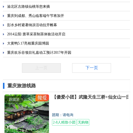
渝北区古路镇仙桃等您来摘
重庆到成都、秀山临客端午节将加开
彭水乡村避暑纳凉活动拉开帷幕
2014云阳·蔈草采茶制茶体验活动开启
大黄鸭5.17亮相重庆园博园
重庆欢乐谷项目礼嘉动工预计2017年开园
上一页
下一页
重庆旅游线路
【傻爱小团】武隆天生三桥+仙女山一日
跟团游
团期：请电询
2-8人精致小团
无购物