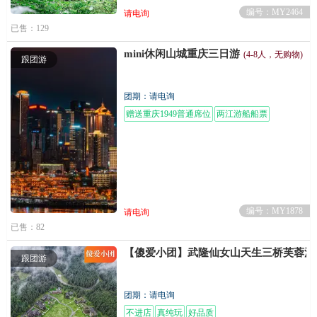
编号：MY2464
请电询
已售：129
mini休闲山城重庆三日游
(4-8人，无购物)
跟团游
团期：请电询
赠送重庆1949普通席位
两江游船船票
编号：MY1878
请电询
已售：82
【傻爱小团】武隆仙女山天生三桥芙蓉江
跟团游
团期：请电询
不进店
真纯玩
好品质