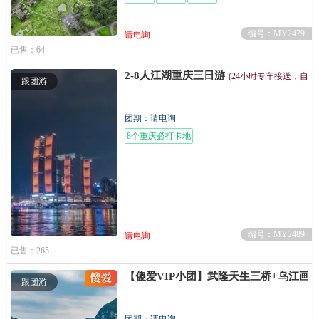
编号：MY2479
请电询
已售：64
2-8人江湖重庆三日游
(24小时专车接送，自由
跟团游
团期：请电询
8个重庆必打卡地
编号：MY2489
请电询
已售：265
【傻爱VIP小团】武隆天生三桥+乌江画
跟团游
团期：请电询