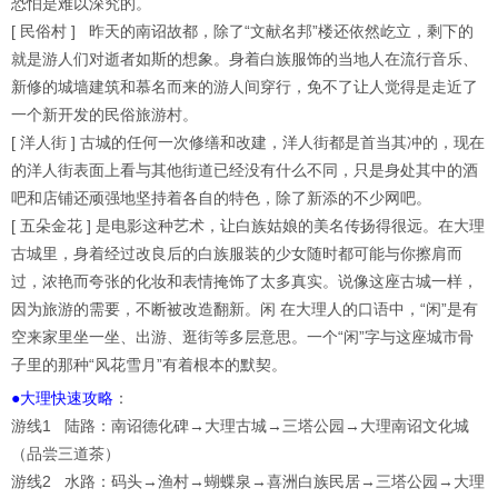
恐怕是难以深究的。
[ 民俗村 ] 昨天的南诏故都，除了“文献名邦”楼还依然屹立，剩下的
就是游人们对逝者如斯的想象。身着白族服饰的当地人在流行音乐、
新修的城墙建筑和慕名而来的游人间穿行，免不了让人觉得是走近了
一个新开发的民俗旅游村。
[ 洋人街 ] 古城的任何一次修缮和改建，洋人街都是首当其冲的，现在
的洋人街表面上看与其他街道已经没有什么不同，只是身处其中的酒
吧和店铺还顽强地坚持着各自的特色，除了新添的不少网吧。
[ 五朵金花 ] 是电影这种艺术，让白族姑娘的美名传扬得很远。在大理
古城里，身着经过改良后的白族服装的少女随时都可能与你擦肩而
过，浓艳而夸张的化妆和表情掩饰了太多真实。说像这座古城一样，
因为旅游的需要，不断被改造翻新。闲 在大理人的口语中，“闲”是有
空来家里坐一坐、出游、逛街等多层意思。一个“闲”字与这座城市骨
子里的那种“风花雪月”有着根本的默契。
●大理快速攻略
：
游线1 陆路：南诏德化碑→大理古城→三塔公园→大理南诏文化城
（品尝三道茶）
游线2 水路：码头→渔村→蝴蝶泉→喜洲白族民居→三塔公园→大理