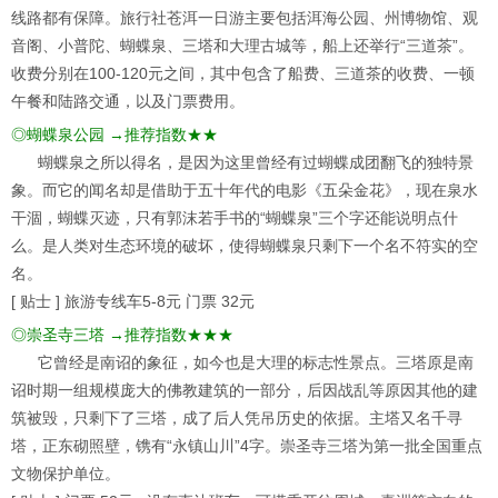
线路都有保障。旅行社苍洱一日游主要包括洱海公园、州博物馆、观
音阁、小普陀、蝴蝶泉、三塔和大理古城等，船上还举行“三道茶”。
收费分别在100-120元之间，其中包含了船费、三道茶的收费、一顿
午餐和陆路交通，以及门票费用。
◎蝴蝶泉公园 →推荐指数★★
蝴蝶泉之所以得名，是因为这里曾经有过蝴蝶成团翻飞的独特景
象。而它的闻名却是借助于五十年代的电影《五朵金花》，现在泉水
干涸，蝴蝶灭迹，只有郭沫若手书的“蝴蝶泉”三个字还能说明点什
么。是人类对生态环境的破坏，使得蝴蝶泉只剩下一个名不符实的空
名。
[ 贴士 ] 旅游专线车5-8元 门票 32元
◎崇圣寺三塔 →推荐指数★★★
它曾经是南诏的象征，如今也是大理的标志性景点。三塔原是南
诏时期一组规模庞大的佛教建筑的一部分，后因战乱等原因其他的建
筑被毁，只剩下了三塔，成了后人凭吊历史的依据。主塔又名千寻
塔，正东砌照壁，镌有“永镇山川”4字。崇圣寺三塔为第一批全国重点
文物保护单位。