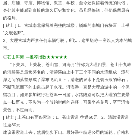
居、店铺、寺庙、博物馆、教堂、学校，至今还保留着传统的民俗，
身处其中能感到白族的悠久历史和文化。虽几经修缮，但仍保留原有
的格局。
[ 贴士 ] 1、古城南北保留着完整的城楼，巍峨的南城门有块匾，上书
“文献名邦”。
2、大理古城内严禁任何车辆行驶，所以，这里堪称一座以人为本的城
市。
◎
苍山洱海 →推荐指数★★★★★
“下关风、上关花、苍山雪、洱海月”并称为大理四景。苍山十九峰
的清碧溪是最负盛名的，清碧溪由上中下三个不同的水潭组成，潭与
潭之间的落差形成了瀑布飞流直下，清澈的泉水下是碧玉般的碎石，
不断飞流而下的山泉击起了水花。洱海游一直是大理旅游中的一个保
留项目，如果参加旅行社苍洱一日游，水路陆路可以把大理的主要景
点一扫而光，不失为一个节约时间的选择，可乘坐茶花号，至于洱海
景色，不过而而。
[ 贴士 ] 上苍山有两条索道：1、苍山索道 往返60元 2、清碧溪索道
往返80元
建议乘索道上去，然后徒步下山。最好乘坐航运公司的游轮，价格和