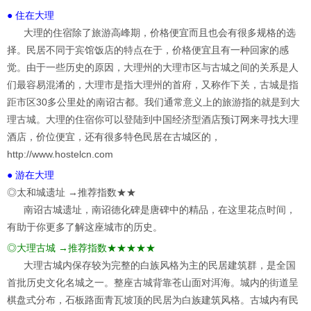
● 住在大理
大理的住宿除了旅游高峰期，价格便宜而且也会有很多规格的选
择。民居不同于宾馆饭店的特点在于，价格便宜且有一种回家的感
觉。由于一些历史的原因，大理州的大理市区与古城之间的关系是人
们最容易混淆的，大理市是指大理州的首府，又称作下关，古城是指
距市区30多公里处的南诏古都。我们通常意义上的旅游指的就是到大
理古城。大理的住宿你可以登陆到中国经济型酒店预订网来寻找大理
酒店，价位便宜，还有很多特色民居在古城区的，
http://www.hostelcn.com
● 游在大理
◎太和城遗址 →推荐指数★★
南诏古城遗址，南诏德化碑是唐碑中的精品，在这里花点时间，
有助于你更多了解这座城市的历史。
◎大理古城 →推荐指数★★★★★
大理古城内保存较为完整的白族风格为主的民居建筑群，是全国
首批历史文化名城之一。整座古城背靠苍山面对洱海。城内的街道呈
棋盘式分布，石板路面青瓦坡顶的民居为白族建筑风格。古城内有民