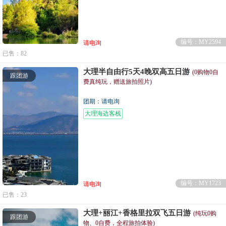
编号：MY2594
请电询
已售：82
大理半自由行5天4晚双高五日游
(0购物0自
跟团游
费真纯玩，赠送旅拍照片)
团期：请电询
大理海边客栈
编号：MY1723
请电询
已售：23
大理+丽江+香格里拉双飞五日游
(纯玩0购
跟团游
物、0自费，全程旅拍体验)