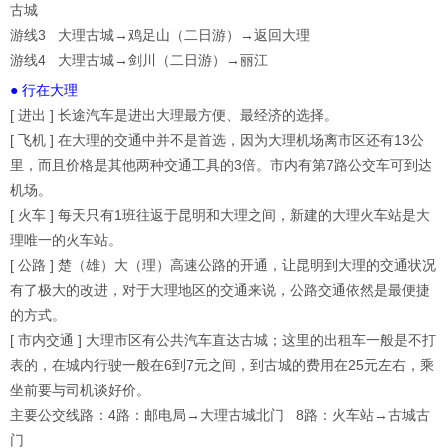
古城
游线3 大理古城→鸡足山（二日游）→返回大理
游线4 大理古城→剑川（二日游）→丽江
● 行在大理
[ 进出 ] 长途汽车是进出大理最方便、最经济的选择。
[ 飞机 ] 在大理的交通中并不是首选，因为大理机场离市区还有13公
里，而且价格是其他两种交通工具的3倍。市内有第7路公交车可到达
机场。
[ 火车 ] 每天只有1班往返于昆明和大理之间，新建的大理火车站是大
理唯一的火车站。
[ 公路 ] 楚（雄）大（理）高速公路的开通，让昆明到大理的交通状况
有了极大的改进，对于大理地区的交通来说，公路交通依然是最便捷
的方式。
[ 市内交通 ] 大理市区有公共汽车直达古城；这里的出租车一般是不打
表的，在城内行驶一般在6到7元之间，到古城的费用在25元左右，乘
坐前要与司机谈好价。
主要公交线路：4路：邮电局→大理古城北门 8路：火车站→古城古
门