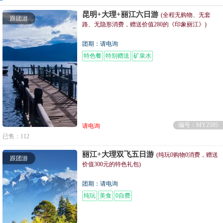
昆明+大理+丽江六日游
(全程无购物、无套
跟团游
路、无隐形消费，赠送价值280的《印象丽江》)
团期：请电询
特色餐
特别赠送
矿泉水
编号：MY2595
请电询
已售：112
丽江+大理双飞五日游
(纯玩0购物0消费，赠送
跟团游
价值300元的特色礼包)
团期：请电询
纯玩
美食
0自费