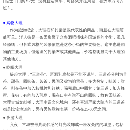
[ 贴士 ] 门票 52元 没有直达班车，可搭乘开往周城、喜洲等方向的
班车。
● 购物大理
作为旅游纪念，大理石和扎染是很代表性的商品，而且在大理随
处可见。洋人街是一条因集聚了众多酒吧招徕外国游客的小街，虽几
经修缮，但各式风格的装修依然是这条小街的主要特色。这里也是购
物的主要场所，但这里的扎染布或其他商品，价格都明显高于大理的
其他地方。
● 吃喝大理
提起大理，“三道茶”、洱源乳扇都是不能不说的。三道茶分别为苦
茶、甜茶、回味茶。苦茶，民间又称为响雷茶，多为烤制，味苦；甜
茶，则在茶中加入核桃片和红糖，喝完后口中回甘；第三道，加入蜂
蜜、花椒，有的加入乳扇，喝在口中有说不出的回味，故称回味茶。
大理古城文献楼，大理南诏文化城内，还有喜洲严家大院内的三道茶
都是比较地道的，另有民族歌舞表演，价格在25-30元之间。
● 夜游大理
入夜，古城被最具现代感的灯光装饰成一座发亮的的城堡，包括