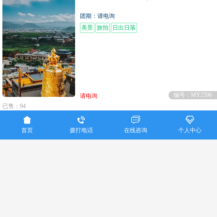
团期：请电询
美景
旅拍
日出日落
编号：MY2596
请电询
已售：94




【走进女儿国】昆明、大理、丽江、泸沽
跟团游
首页
拨打电话
在线咨询
个人中心
湖双飞纯玩六日游
(温泉酒店+泸沽湖摩梭风情
晚会)
团期：请电询
纳西风味餐
白族风味餐
编号：MY1268
请电询
已售：35