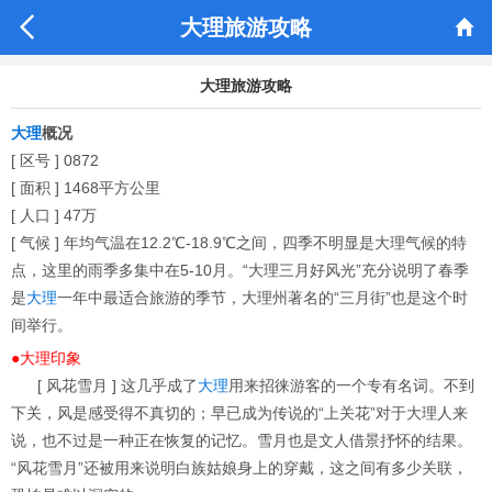


大理旅游攻略
大理旅游攻略
大理
概况
[ 区号 ] 0872
[ 面积 ] 1468平方公里
[ 人口 ] 47万
[ 气候 ] 年均气温在12.2℃-18.9℃之间，四季不明显是大理气候的特
点，这里的雨季多集中在5-10月。“大理三月好风光”充分说明了春季
是
大理
一年中最适合旅游的季节，大理州著名的“三月街”也是这个时
间举行。
●大理印象
[ 风花雪月 ] 这几乎成了
大理
用来招徕游客的一个专有名词。不到
下关，风是感受得不真切的；早已成为传说的“上关花”对于大理人来
说，也不过是一种正在恢复的记忆。雪月也是文人借景抒怀的结果。
“风花雪月”还被用来说明白族姑娘身上的穿戴，这之间有多少关联，