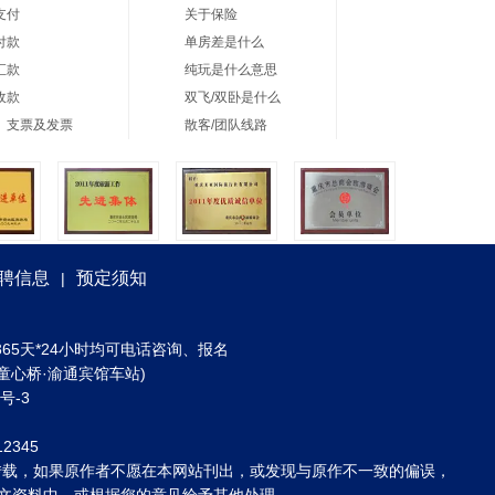
支付
关于保险
付款
单房差是什么
汇款
纯玩是什么意思
收款
双飞/双卧是什么
、支票及发票
散客/团队线路
聘信息
预定须知
|
) 全年365天*24小时均可电话咨询、报名
童心桥·渝通宾馆车站)
3号-3
2345
转载，如果原作者不愿在本网站刊出，或发现与原作不一致的偏误，