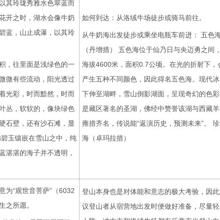
以其玲珑秀雅水色翠蓝而
花开之时，湖水会像牛奶
如何到达：从洛绒牛场徒步或骑马前往。
碧蓝，山止成瀑，以其玲
从牛奶海出发徒步或乘坐电瓶车前进： 五色
（丹增措） 五色海位于仙乃日与央迈勇之间
积，往里面是浅绿色的一
海拔4600米，面积0.7公顷。在光的折射下，
微微有些流动，阳光透过
产生五种不同颜色，因此得名五色海。现代冰
着光彩，时而黯然，时而
下伸至湖畔，雪山倒影湖面，呈现奇幻的色彩
叶丛，软软的，像块绿色
是藏区著名的圣湖，佛经中赞誉该湖与西藏羊
硬石壁，还有沙石滩，显
雍措齐名，传说能“返演历史，预测未来”。 
佛碧玉镶嵌在雪山之中，纯
海（卓玛拉措）
蓝湛湛的海子并不透明，
“观世音菩萨”（6032
登山本身也是对体能和意志的极大考验，因此
生之所愿。
议登山者从宿营地出发时便做好准备，尽量轻