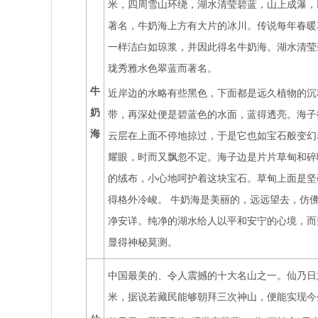
米，四周雪山环绕，湖水清莹碧蓝，山上成瀑，
著名，牛奶海上方有大片的冰川。传说每年春暖
一样洁白如琼浆，并因此得名牛奶海。湖水清莹
珑秀雅水色翠蓝而著名。
牛
近岸边的水略有些黑色，下面都是远久植物的沉
奶
带，再深处便是碧蓝色的水面，蓝得透亮。海子
海
云层在上面不停地掠过，于是它也如宝石般变幻
耀眼，时而又飘忽不定。海子边是片片草甸和碎
的绒布，小心地呵护着这块宝石。草甸上面是坚
得格外冷峻。 牛奶海是美丽的，远远望去，仿
净安详。纯净的湖水给人以平和安宁的心境，而
显得神秘莫测。
中国最美的、令人震撼的十大名山之一。仙乃日意为
米，据说若藏民能够朝拜三次神山，便能实现今