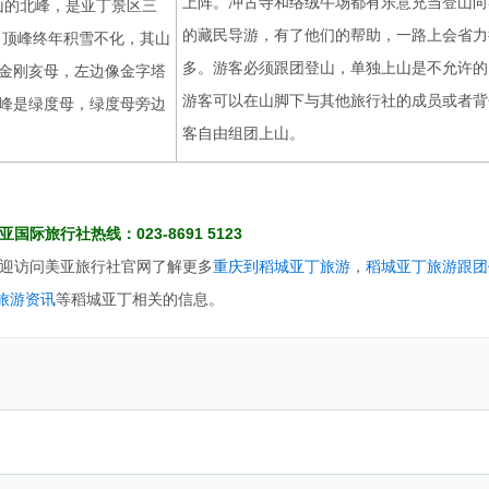
上阵。冲古寺和络绒牛场都有乐意充当登山向
雪山的北峰，是亚丁景区三
的藏民导游，有了他们的帮助，一路上会省力
，顶峰终年积雪不化，其山
多。游客必须跟团登山，单独上山是不允许的
金刚亥母，左边像金字塔
游客可以在山脚下与其他旅行社的成员或者背
峰是绿度母，绿度母旁边
客自由组团上山。
国际旅行社热线：023-8691 5123
迎访问美亚旅行社官网了解更多
重庆到稻城亚丁旅游
，
稻城亚丁旅游跟团
旅游资讯
等稻城亚丁相关的信息。