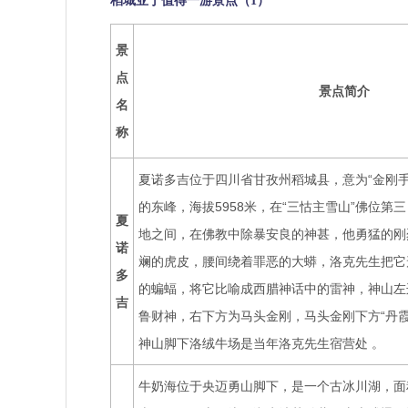
稻城亚丁值得一游景点（1）
景
点
景点简介
名
称
夏诺多吉位于四川省甘孜州稻城县，意为“金刚手
的东峰，海拔5958米，在“三怙主雪山”佛位第
夏
地之间，在佛教中除暴安良的神甚，他勇猛的刚
诺
斓的虎皮，腰间绕着罪恶的大蟒，洛克先生把它
多
的蝙蝠，将它比喻成西腊神话中的雷神，神山左
吉
鲁财神，右下方为马头金刚，马头金刚下方“丹霞
神山脚下洛绒牛场是当年洛克先生宿营处 。
牛奶海位于央迈勇山脚下，是一个古冰川湖，面积0