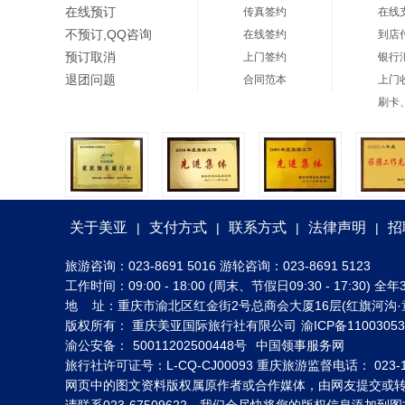
在线预订
传真签约
在线
不预订,QQ咨询
在线签约
到店
预订取消
上门签约
银行
退团问题
合同范本
上门
刷卡
关于美亚
支付方式
联系方式
法律声明
招
|
|
|
|
旅游咨询：023-8691 5016 游轮咨询：023-8691 5123
工作时间：09:00 - 18:00 (周末、节假日09:30 - 17:30
地 址：重庆市渝北区红金街2号总商会大厦16层(红旗河沟·
版权所有： 重庆美亚国际旅行社有限公司
渝ICP备1100305
渝公安备：
50011202500448号
中国领事服务网
旅行社许可证号：L-CQ-CJ00093 重庆旅游监督电话： 023-1
网页中的图文资料版权属原作者或合作媒体，由网友提交或