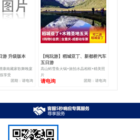
日游 升级版本
【纯玩游】稻城亚丁、新都桥汽车
五日游
+赠康南藏家歌舞晚宴
高山鳕雪鱼火锅+旅拍水晶相框+精美照
度假享受
片
团期：请电询
请电询
团期：请电询