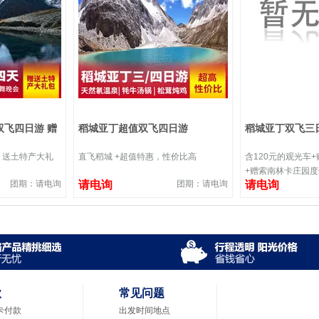
双飞四日游 赠
稻城亚丁超值双飞四日游
稻城亚丁双飞三
+ 送土特产大礼
直飞稻城 +超值特惠，性价比高
含120元的观光车
+赠索南林卡庄园
团期：请电询
请电询
团期：请电询
请电询
款
常见问题
卡付款
出发时间地点