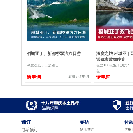
稻城亚丁、新都桥双汽六日游
深度之旅 稻城亚丁
送藏家歌舞晚宴
深度游览，二次进山
包含180元亚丁观光车
包
请电询
团期：请电询
请电询
预订
签约
付
电话预订
到店签约
信用