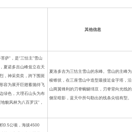
其他信息
菩萨”，是“三怙主”雪山
三，夏诺多吉山峰耸立在天
夏洛多吉为三怙主雪山的东峰。雪山的主峰为
烈，神采奕奕，跨下围斑
棱锥状，在三座雪山中造型最接近金字塔，沿
形容为展开巨翅蓄抛待飞
山两翼锋利的刃脊蜿蜒绵亘，刃脊背向光线的
边绿色，大理石山头为布
侧呈暗影，蓝天中所勾勒出的线条尖锐有型。
地貌风林为八百罗汉”，
.5公顷，海拔4500