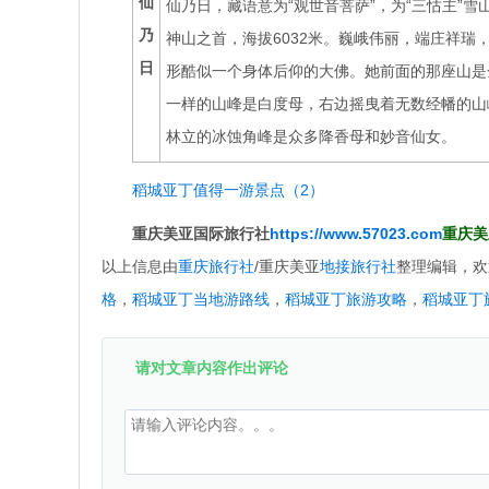
仙
仙乃日，藏语意为“观世音菩萨”，为“三怙主”
乃
神山之首，海拔6032米。巍峨伟丽，端庄祥瑞
日
形酷似一个身体后仰的大佛。她前面的那座山是
一样的山峰是白度母，右边摇曳着无数经幡的山
林立的冰蚀角峰是众多降香母和妙音仙女。
稻城亚丁值得一游景点（2）
重庆美亚国际旅行社
https://www.57023.com
重庆美亚
以上信息由
重庆旅行社
/重庆美亚
地接旅行社
整理编辑，欢
格
，
稻城亚丁当地游路线
，
稻城亚丁旅游攻略
，
稻城亚丁
请对文章内容作出评论