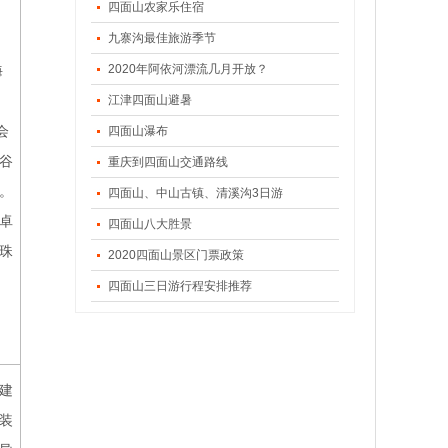
四面山农家乐住宿
九寨沟最佳旅游季节
2020年阿依河漂流几月开放？
海
，
江津四面山避暑
会
四面山瀑布
谷
重庆到四面山交通路线
。
四面山、中山古镇、清溪沟3日游
卓
四面山八大胜景
珍珠
2020四面山景区门票政策
四面山三日游行程安排推荐
建
装