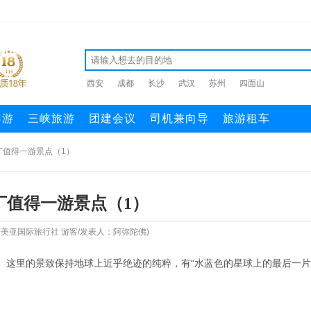
西安
成都
长沙
武汉
苏州
四面山
导游
三峡旅游
团建会议
司机兼向导
旅游租车
丁值得一游景点（1）
丁值得一游景点（1）
美亚国际旅行社 游客/发表人：阿弥陀佛)
。这里的景致保持地球上近乎绝迹的纯粹，有“水蓝色的星球上的最后一