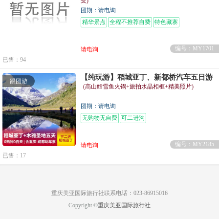
受)
团期：请电询
精华景点
全程不推荐自费
特色藏寨
编号：MY1701
请电询
已售：94
【纯玩游】稻城亚丁、新都桥汽车五日游
跟团游
(高山鳕雪鱼火锅+旅拍水晶相框+精美照片)
团期：请电询
无购物无自费
可二进沟
编号：MY2185
请电询
已售：17
重庆美亚国际旅行社联系电话：023-86915016
Copyright ©
重庆美亚国际旅行社