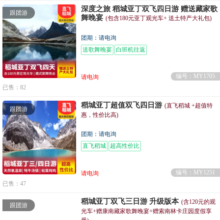
深度之旅 稻城亚丁双飞四日游 赠送藏家歌
跟团游
舞晚宴
(包含180元亚丁观光车+ 送土特产大礼包)
团期：请电询
送歌舞晚宴
白班机往返
编号：MY1705
请电询
已售：82
稻城亚丁超值双飞四日游
(直飞稻城 +超值特
跟团游
惠，性价比高)
团期：请电询
直飞稻城
超高性价比
编号：MY1251
请电询
已售：47
稻城亚丁双飞三日游 升级版本
(含120元的观
跟团游
光车+赠康南藏家歌舞晚宴+赠索南林卡庄园度假享