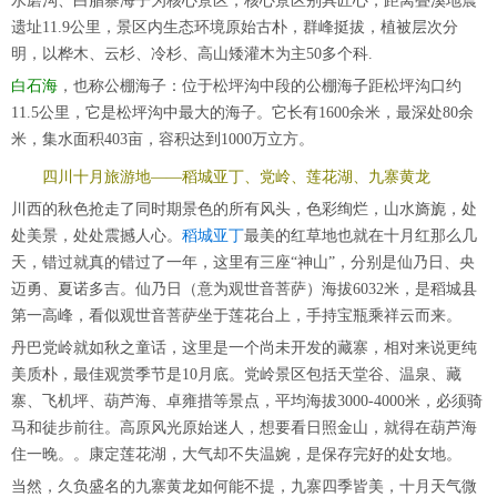
水磨沟、白腊寨海子为核心景区，核心景区别具匠心，距离叠溪地震
遗址11.9公里，景区内生态环境原始古朴，群峰挺拔，植被层次分
明，以桦木、云杉、冷杉、高山矮灌木为主50多个科.
白石海
，也称公棚海子：位于松坪沟中段的公棚海子距松坪沟口约
11.5公里，它是松坪沟中最大的海子。它长有1600余米，最深处80余
米，集水面积403亩，容积达到1000万立方。
四川十月旅游地——稻城亚丁、党岭、莲花湖、九寨黄龙
川西的秋色抢走了同时期景色的所有风头，色彩绚烂，山水旖旎，处
处美景，处处震撼人心。
稻城亚丁
最美的红草地也就在十月红那么几
天，错过就真的错过了一年，这里有三座“神山”，分别是仙乃日、央
迈勇、夏诺多吉。仙乃日（意为观世音菩萨）海拔6032米，是稻城县
第一高峰，看似观世音菩萨坐于莲花台上，手持宝瓶乘祥云而来。
丹巴党岭就如秋之童话，这里是一个尚未开发的藏寨，相对来说更纯
美质朴，最佳观赏季节是10月底。党岭景区包括天堂谷、温泉、藏
寨、飞机坪、葫芦海、卓雍措等景点，平均海拔3000-4000米，必须骑
马和徒步前往。高原风光原始迷人，想要看日照金山，就得在葫芦海
住一晚。。康定莲花湖，大气却不失温婉，是保存完好的处女地。
当然，久负盛名的九寨黄龙如何能不提，九寨四季皆美，十月天气微