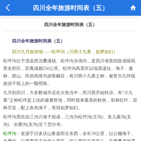


四川全年旅游时间表（五）
四川全年旅游时间表（五）
四川全年旅游时间表（五）
四川九月旅游地——松坪沟（川西小九寨，如梦如幻）
松坪沟位于茂县西北叠溪镇、松坪沟乡境内，是四川省第四批省级风
景名胜区，距离成都250公里。松坪沟风景区以地震遗址、海子、森
林、群山、民俗风情为游客瞩目，有川西小九寨之称，被誉为九环线
旅游干线上的一颗明珠。
九月的四川，大多数城市还在火热当中，而川西开始转凉。有“小九
寨”之称松坪是上佳的避暑胜地，同时迎来最美的秋色，彩林红叶，层
林尽染，配上各色海子，美得如梦如幻。
松坪沟景区由三沟六海子组成，三沟为松坪沟(主沟)、鱼儿寨沟(支
沟)、水磨沟(支沟)呈丫型分布。
松坪沟：
发源于日多沃山鲁兹郎古东西，全长39公里，以公棚海子、