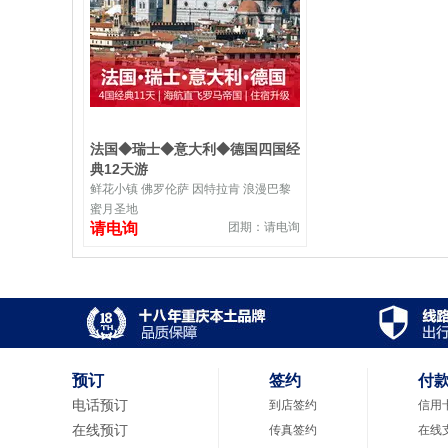
法国◆瑞士◆意大利◆德国四国经
典12天游
鲜花小镇 佛罗伦萨 因特拉肯 浪漫巴黎
蜜月圣地
请电询
团期：请电询
预订
签约
付
电话预订
到店签约
信用
在线预订
传真签约
在线