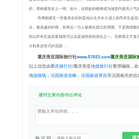
的，堪称建筑史上一绝。如今，这精妙的楼梯成为城堡内最具人气
而弗朗索瓦一世最喜欢的则是他出生并长大成人的昂布瓦兹皇
谷。最鼎盛的时期，有将近一万人簇拥在国王的周围。于是围绕着
所以昂布瓦兹皇家城堡可以说是城堡群的源头之一。安葬着文艺复兴
大利拿波里式的花园……
重庆美亚国际旅行社
www.57023.com
重庆美亚国际旅行
以上信息由
重庆旅行社
/重庆美亚
地接旅行社
整理编辑，欢
地游路线
，
法国旅游攻略
，
法国旅游资讯
等法国相关的信
请对文章内容作出评论
发
验 证 码：