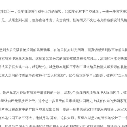
项目之一，每年都能吸引成千上万的游客。1992年他买下了空城堡，一步一步将它丰
一见。从居室到花园，他那雍容华贵、高贵典雅、怪诞而又不失巴洛克特色的设计风
堡则大多充满香艳浪漫的风流韵事。在这里恍如时光倒流，能真切感受到数百年前法
农索城堡印象最为深刻。这座文艺复兴式的城堡被修造在舍尔河上，清澈的河水倒映
部法国后宫大戏一样，精彩绝伦。城堡原本是国王亨利二世送给美貌情人戴安娜的礼
主人之间的传奇故事而被称作“女人的城堡”。如今后宫纷争早已散去，被称为“女人城
堡，是卢瓦尔河谷所有城堡中最雄伟的一座，以365个高耸的尖顶塔直冲天际而闻名，被
力量让自己无限接近上帝。这个想一步登天的皇帝就是法国历史上颇有作为的弗朗索瓦
这片淹没在森林中的广阔河谷激发出灵感，要建一座专供皇家打猎使用的城堡，用宏
则比这位国王名气还大，他就是达·芬奇。这位大师，甚至在城堡内创造性地设计了一
说，这是当年国王为避免他的情妇们和王后正面相遇时引起尴尬和纠纷，特地请达·芬