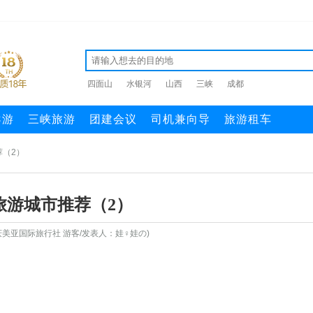
四面山
水银河
山西
三峡
成都
导游
三峡旅游
团建会议
司机兼向导
旅游租车
荐（2）
旅游城市推荐（2）
美亚国际旅行社 游客/发表人：娃♀娃の)