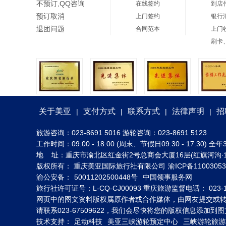
不预订,QQ咨询
在线签约
到店
预订取消
上门签约
银行
退团问题
合同范本
上门
刷卡
关于美亚
支付方式
联系方式
法律声明
招
|
|
|
|
旅游咨询：023-8691 5016 游轮咨询：023-8691 5123
工作时间：09:00 - 18:00 (周末、节假日09:30 - 17:30
地 址：重庆市渝北区红金街2号总商会大厦16层(红旗河沟·
版权所有： 重庆美亚国际旅行社有限公司
渝ICP备1100305
渝公安备：
50011202500448号
中国领事服务网
旅行社许可证号：L-CQ-CJ00093 重庆旅游监督电话： 023-1
网页中的图文资料版权属原作者或合作媒体，由网友提交或
请联系023-67509622，我们会尽快将您的版权信息添加
技术支持：
足动科技
美亚三峡游轮预定中心
三峡游轮旅游