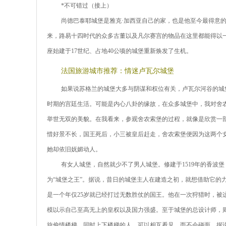
*不可错过（接上）
尚德巴泰耶城堡是雅克·加西亚自己的家，也是他至今最得意的
来，路易十四时代的众多古董以及凡尔赛宫的物品在这里都能得以
座始建于17世纪、占地40公顷的城堡重新焕发了生机。
法国旅游城市推荐：情迷卢瓦尔城堡
如果说苏格兰的城堡大多与阴谋和权位有关，卢瓦尔河谷的城
时期的宫廷生活。可能是内心八卦的缘故，在众多城堡中，我对舍
举世无双的美貌。在我看来，参观舍农索堡的过程，就像是欣赏一
惜好景不长，国王死后，小三被皇后赶走，舍农索堡便因为这两个女
她却依旧妩媚动人。
有女人城堡，自然就少不了男人城堡。修建于1519年的香波
为“城堡之王”。据说，昔日的城堡主人在建造之初，就想借助它的
是一个年仅25岁就已经打过无数胜仗的国王。他在一次狩猎时，被
模以示自己至高无上的皇权以及国力强盛。至于城堡的总设计师，
旋偷情楼梯，同时上下楼梯的人，可以相互看见，而不会碰面。据