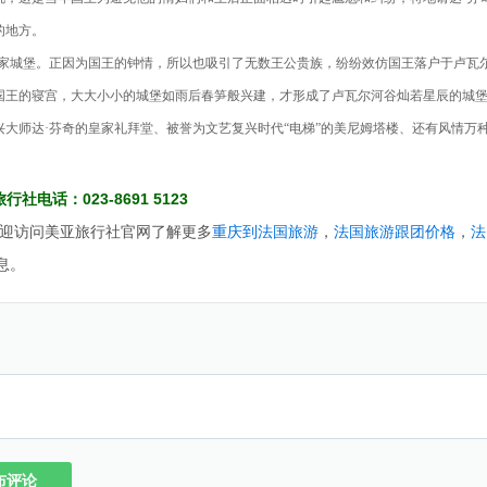
的地方。
家城堡。正因为国王的钟情，所以也吸引了无数王公贵族，纷纷效仿国王落户于卢瓦
国王的寝宫，大大小小的城堡如雨后春笋般兴建，才形成了卢瓦尔河谷灿若星辰的城
大师达·芬奇的皇家礼拜堂、被誉为文艺复兴时代“电梯”的美尼姆塔楼、还有风情万
社电话：023-8691 5123
迎访问美亚旅行社官网了解更多
重庆到法国旅游
，
法国旅游跟团价格
，
法
息。
布评论