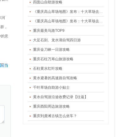
四面山自助游攻略
《重庆高山草场地图》发布：十大草场去避暑（下）
尔河
《重庆高山草场地图》发布：十大草场去避暑（上）
堡群，
重庆最美马路TOP9
种的意
大足石刻、龙水湖自驾四日游
重庆金刀峡一日游攻略
重庆石柱万寿山旅游攻略
国当
石柱黄水红叶攻略
黄水避暑的高速路自驾攻略
千叶草场自助游小贴士
黄水自驾游沿途收费记录【往返】
重庆酉阳周边旅游攻略
重庆到龚滩古镇怎么坐车？