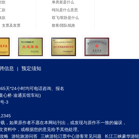
付款
单房差是什么
汇款
纯玩是什么意思
收款
双飞/双卧是什么
、支票及发票
散客/团队线路
聘信息
预定须知
|
) 全年365天*24小时均可电话咨询、报名
童心桥·渝通宾馆车站)
3号-3
2345
转载，如果原作者不愿在本网站刊出，或发现与原作不一致的偏误，
到图文资料中，或根据您的意见给予其他处理。
攻略
游轮旅游问答
三峡游轮订票中心游客常见问题
长江三峡豪华游