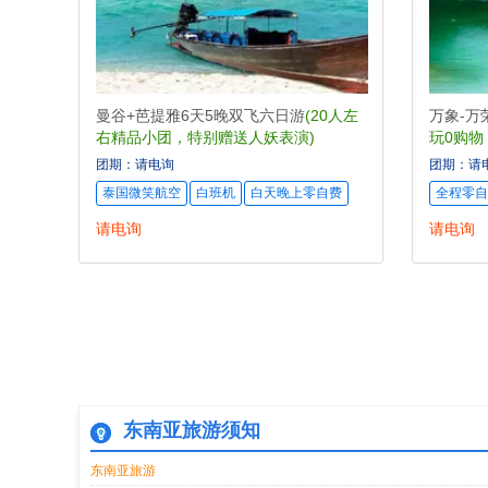
曼谷+芭提雅6天5晚双飞六日游
(20人左
万象-万
右精品小团，特别赠送人妖表演)
玩0购物
小火锅)
团期：请电询
团期：请
泰国微笑航空
白班机
白天晚上零自费
全程零自
请电询
请电询
东南亚旅游须知
东南亚旅游