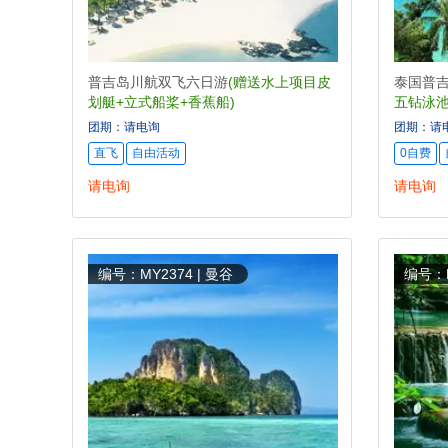
普吉岛川航双飞六日游
(赠送水上项目皮
泰国普吉
划艇+立式船桨+香蕉船)
五钻泳池
团期：请电询
团期：请
直飞
自由活动
0自费
请电询
请电询
编号：MY2374 | 曼谷
编号：M