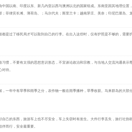
由中国以南、印度以东、新几内亚以西与澳洲以北的国家组成。东南亚因其地理位置
那；菲律宾长滩、薄荷岛、；马尔代夫；斯里兰卡；越南芽庄、美奈；印尼巴厘岛、
般都是过了移民局才可以取到自己的行李。在出入这些时，仅有护照是不够的，需要
俗习惯，不要有太强的思想意识形态，不宜谈论政治和宗教，与当地人交流沟通表示
心对待。
候，一年中有旱季和雨季之分，农作物一般在雨季播种，旱季收获。马来群岛的大部
好自己的东西，旅游车上也不尽安全，车上失窃时有发生。大件行李丢失，旅行社协
结伴而行，安全最重要。