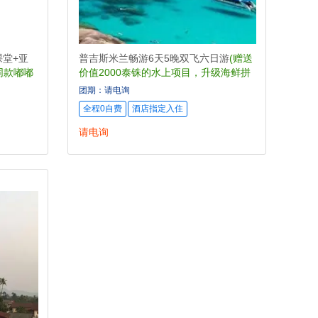
课堂+亚
普吉斯米兰畅游6天5晚双飞六日游
(赠送
同款嘟嘟
价值2000泰铢的水上项目，升级海鲜拼
盘+龙虾将军面)
团期：请电询
全程0自费
酒店指定入住
请电询