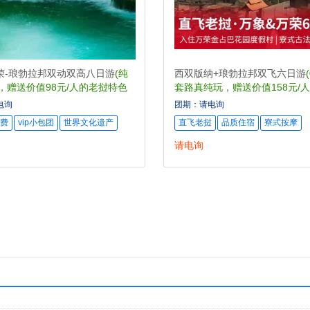
荣-琅勃拉邦双动双高八日游
(纯
西双版纳+琅勃拉邦双飞六日游
，赠送价值98元/人的老挝特色
套路真纯玩，赠送价值158元/
特色小火锅)
电询
团期：请电询
费
vip小包团
世界文化遗产
直飞老挝
品质住宿
寮式按摩
请电询