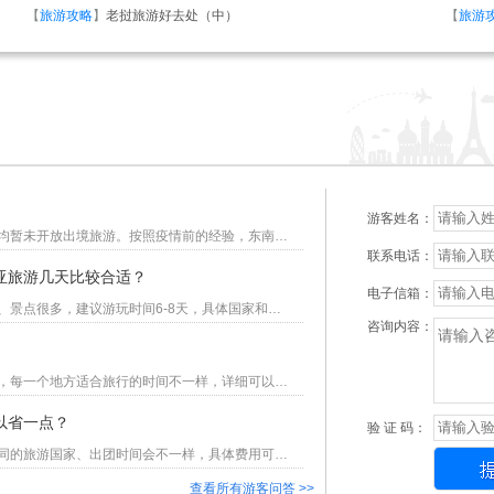
【
旅游攻略
】
老挝旅游好去处（中）
【
旅游
游客姓名：
您好！根据文旅委相关要求，因疫情原因，目前各大旅行社均暂未开放出境旅游。按照疫情前的经验，东南亚旅游经常都有退位代卖千元左右甚至更便宜的。感谢您对重庆美亚国旅的信任与支持。
联系电话：
亚旅游几天比较合适？
电子信箱：
您好，感谢您关注重庆美亚国际旅行社，东南亚旅游的国家、景点很多，建议游玩时间6-8天，具体国家和景点建议浏览时间，可以咨询在线客服。 或参考最新东南亚旅游线路：https://www.57023.com/xianlu/dongnanya
咨询内容：
。
您好，欢迎关注重庆美亚国际旅行社，东南亚有很多旅游地，每一个地方适合旅行的时间不一样，详细可以咨询在线客服。或参考最新东南亚旅游线路https://www.57023.com/xianlu/dongnanya/
以省一点？
验 证 码：
您好，欢迎您关注重庆美亚国际旅行社，东南亚旅游费用不同的旅游国家、出团时间会不一样，具体费用可以咨询在线客服。 东南亚跟团游，交通、住宿、用餐、景点游览等由旅行社统一安排，费用相对会比较节省。
查看所有游客问答 >>