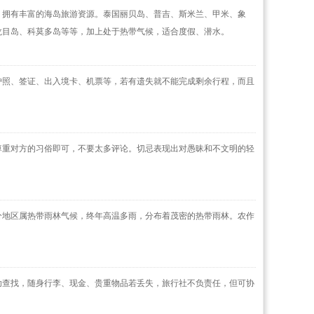
，拥有丰富的海岛旅游资源。泰国丽贝岛、普吉、斯米兰、甲米、象
龙目岛、科莫多岛等等，加上处于热带气候，适合度假、潜水。
护照、签证、出入境卡、机票等，若有遗失就不能完成剩余行程，而且
尊重对方的习俗即可，不要太多评论。切忌表现出对愚昧和不文明的轻
分地区属热带雨林气候，终年高温多雨，分布着茂密的热带雨林。农作
助查找，随身行李、现金、贵重物品若丢失，旅行社不负责任，但可协