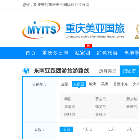
您好，欢迎来到重庆美亚国际旅行社官网!
热
首页
重庆多日游
私家团
红色旅游
当地
东南亚跟团游旅游路线
所有类型
跟团游
全部
东南亚
欧洲
美洲
非洲中东
大
目的地：
泰国
普吉岛
新加坡
柬埔寨
薄荷岛
长滩岛
阿联酋
菲律宾
全部
4天以下
5天
6天
天数：