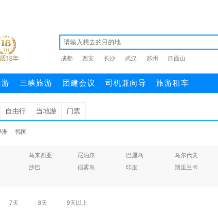
成都
西安
长沙
武汉
苏州
四面山
导游
三峡旅游
团建会议
司机兼向导
旅游租车
自由行
当地游
门票
洋洲
韩国
马来西亚
尼泊尔
巴厘岛
马尔代夫
沙巴
宿雾岛
印度
斯里兰卡
7天
8天
9天以上