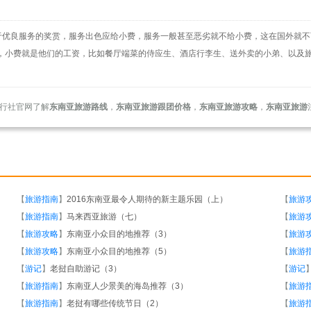
于优良服务的奖赏，服务出色应给小费，服务一般甚至恶劣就不给小费，这在国外就不
，小费就是他们的工资，比如餐厅端菜的侍应生、酒店行李生、送外卖的小弟、以及
行社官网了解
东南亚旅游路线
，
东南亚旅游跟团价格
，
东南亚旅游攻略
，
东南亚旅游
【
旅游指南
】
2016东南亚最令人期待的新主题乐园（上）
【
旅游
【
旅游指南
】
马来西亚旅游（七）
【
旅游
【
旅游攻略
】
东南亚小众目的地推荐（3）
【
旅游
【
旅游攻略
】
东南亚小众目的地推荐（5）
【
旅游
【
游记
】
老挝自助游记（3）
【
游记
【
旅游指南
】
东南亚人少景美的海岛推荐（3）
【
旅游
【
旅游指南
】
老挝有哪些传统节日（2）
【
旅游