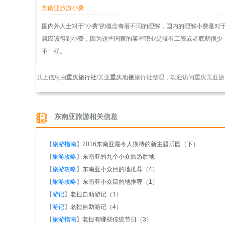
东南亚旅游小费
国内外人士对于“小费”的概念有着不同的理解，国内的理解小费是对
就应该得到小费，因为这些国家的某些职业是没有工资或者底薪很少
不一样。
以上信息由
重庆旅行社
/美亚
重庆地接
旅行社整理，欢迎访问重庆美亚旅
东南亚旅游相关信息
【
旅游指南
】
2016东南亚最令人期待的新主题乐园（下）
【
旅游攻略
】
东南亚的九个小众旅游胜地
【
旅游攻略
】
东南亚小众目的地推荐（4）
【
旅游攻略
】
东南亚小众目的地推荐（1）
【
游记
】
老挝自助游记（1）
【
游记
】
老挝自助游记（4）
【
旅游指南
】
老挝有哪些传统节日（3）