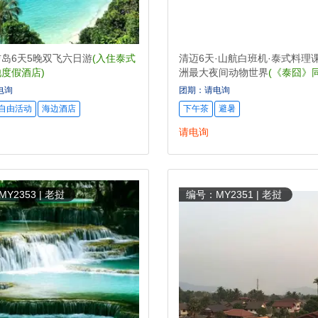
岛6天5晚双飞六日游
(入住泰式
清迈6天·山航白班机·泰式料理
度假酒店)
洲最大夜间动物世界
(《泰囧》
车游古城)
电询
团期：请电询
自由活动
海边酒店
下午茶
避暑
请电询
Y2353 | 老挝
编号：MY2351 | 老挝