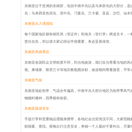
东南亚位于亚洲的东南部，包括中南半岛以及马来群岛的大部分，是
岛；马来西亚热浪岛、浪中岛、刁曼岛、兰卡葳、亚庇、沙巴、仙本
东南亚出入境须知
每个国家地区都有移民局（管证件）和海关（管行李）两道关卡，一
责任自负，所以请大家记得证件很重要，务必妥善保管。
东南亚风俗禁忌
东南亚各国民众文明程度不同，到当地旅游，我们应当尊重当地的风
视。柬埔寨、斯里兰卡等地宗教氛围浓郁，旅游期间尊重接受，平常
东南亚气候
东南亚地处热带，气温全年偏高，中南半岛大部分地区为热带季风气
物随时播种，四季都有收获。
东南亚旅游安全
手提行李和贵重物品需随身携带，各地社会治安情况不同，大家照顾
助报案、查找。夜晚出行注意安全，单独一个人最好不要外出，尽量