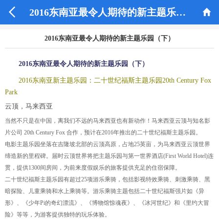


2016东南亚最令人期待的新主题乐园（下）
2016东南亚最令人期待的新主题乐园（下）
2016东南亚最令人期待的新主题乐园（下）
2016东南亚新主题乐园：二十世纪福斯主题乐园20th Century Fox
Park
云顶，马来西亚
当然不只是在中国，离我们不远的马来西亚也有新动作！马来西亚云顶与知名影
片公司 20th Century Fox 合作，预计在2016年推出的二十世纪福斯主题乐园。
电影主题乐园坐落在吉隆坡北部的云顶高原，占地25英亩，为马来西亚云顶世界
缔造新的里程碑。届时云顶世界将把主题乐园与第一世界酒店(First World Hotel)连
贯，提供1300间房间，为前来度假娱乐的旅客提供充足的住宿保障。
二十世纪福斯主题乐园有超过25项游乐乘骑，包括影视特效乘骑、刺激乘骑、黑
暗探险、儿童乘骑和水上乘骑等。游乐乘骑主题包括二十世纪福斯强片如《异
形》、《少年Pi的奇幻漂流》、《博物馆惊魂夜》、《冰河世纪》和《里约大冒
险》等等，为游客提供独特的玩乐体验。