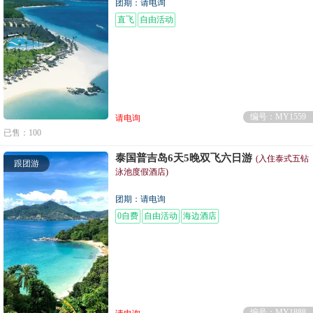
团期：请电询
直飞
自由活动
编号：MY1559
请电询
已售：100
泰国普吉岛6天5晚双飞六日游
(入住泰式五钻
跟团游
泳池度假酒店)
团期：请电询
0自费
自由活动
海边酒店
编号：MY1888