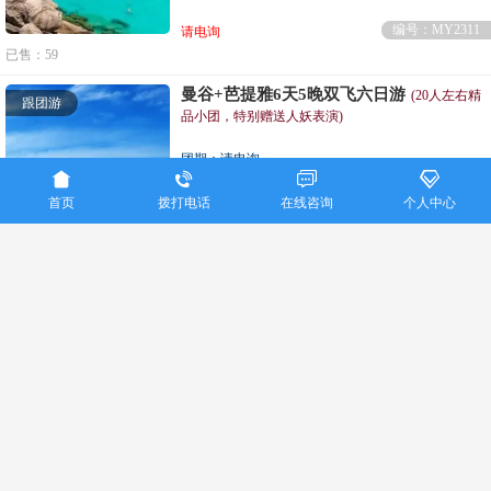
编号：MY2311
请电询
已售：59
曼谷+芭提雅6天5晚双飞六日游
(20人左右精
跟团游
品小团，特别赠送人妖表演)
团期：请电询




泰国微笑航空
白班机
白天晚上零自费
首页
拨打电话
在线咨询
个人中心
编号：MY2374
请电询
已售：59
重庆美亚国际旅行社联系电话：023-86915016
Copyright ©
重庆美亚国际旅行社