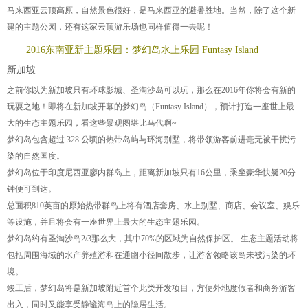
马来西亚云顶高原，自然景色很好，是马来西亚的避暑胜地。当然，除了这个新
建的主题公园，还有这家云顶游乐场也同样值得一去呢！
2016东南亚新主题乐园：梦幻岛水上乐园 Funtasy Island
新加坡
之前你以为新加坡只有环球影城、圣淘沙岛可以玩，那么在2016年你将会有新的
玩耍之地！即将在新加坡开幕的梦幻岛（Funtasy Island），预计打造一座世上最
大的生态主题乐园，看这些景观图堪比马代啊~
梦幻岛包含超过 328 公顷的热带岛屿与环海别墅，将带领游客前进毫无被干扰污
染的自然国度。
梦幻岛位于印度尼西亚廖内群岛上，距离新加坡只有16公里，乘坐豪华快艇20分
钟便可到达。
总面积810英亩的原始热带群岛上将有酒店套房、水上别墅、商店、会议室、娱乐
等设施，并且将会有一座世界上最大的生态主题乐园。
梦幻岛约有圣淘沙岛2/3那么大，其中70%的区域为自然保护区。 生态主题活动将
包括周围海域的水产养殖游和在通幽小径间散步，让游客领略该岛未被污染的环
境。
竣工后，梦幻岛将是新加坡附近首个此类开发项目，方便外地度假者和商务游客
出入，同时又能享受静谧海岛上的隐居生活。