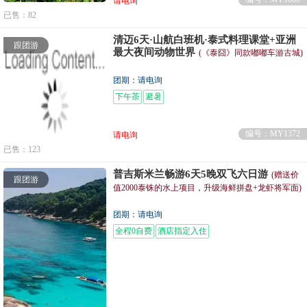
请电询
已售：82
清迈6天·山航白班机·泰式料理课堂+亚洲
跟团游
最大夜间动物世界
(《泰囧》同款嘟嘟车游古城)
团期：请电询
下午茶
避暑
编号：MY1372
请电询
已售：123
普吉斯米兰畅游6天5晚双飞六日游
(赠送价
跟团游
值2000泰铢的水上项目，升级海鲜拼盘+龙虾将军面)
团期：请电询
全程0自费
酒店指定入住