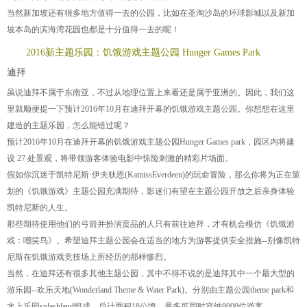
当然新加坡还有很多地方值得一去的公园，比如在圣淘沙岛的环球影城以及新加
坡本岛的滨海湾花园也都是十分值得一去的呢！
2016新主题乐园：饥饿游戏主题公园 Hunger Games Park
迪拜
虽说迪拜不属于东南亚，不过从地理位置上来看还是属于亚洲的。因此，我们这
里就顺便提一下预计2016年10月在迪拜开幕的饥饿游戏主题公园。你想想在这里
建造的主题乐园，怎么能错过呢？
预计2016年10月在迪拜开幕的饥饿游戏主题公园Hunger Games park，园区内将建
设 27 处景观，将带领游客体验电影中惊险刺激的精彩片场面。
假如你沉迷于凯特尼斯·伊夫狄恩(KatnissEverdeen)的玩命冒险，那么你将为正在策
划的《饥饿游戏》主题公园充满期待，影迷们有望在主题公园开放之后亲身体验
凯特尼斯的人生。
那些期待使用他们的弓箭并扮演贡品的人只有前往迪拜，才有机会模仿《饥饿游
戏：嘲笑鸟》。希望迪拜主题公园会在适当的地方为游客提供安全措施--别像凯特
尼斯在饥饿游戏竞技场上所经历的那样惨烈。
当然，在迪拜还有很多其他主题公园，其中不得不说的是迪拜其中一个最大型的
游乐园--欢乐天地(Wonderland Theme & Water Park)。分别由主题公园theme park和
水上乐园splashland组成，总计面积18公顷，最多可同时容纳8000位游客。