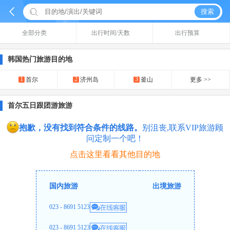


搜索
全部分类
出行时间/天数
出行预算
韩国热门旅游目的地
1
2
3
首尔
济州岛
釜山
更多 >>
首尔五日跟团游旅游
抱歉，没有找到符合条件的线路。
别沮丧,联系VIP旅游顾
问定制一个吧！
点击这里看看其他目的地
国内旅游
出境旅游
023 - 8691 5123
023 - 8691 5123