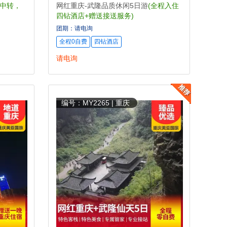
不中转，
网红重庆-武隆品质休闲5日游
(全程入住
四钻酒店+赠送接送服务)
团期：请电询
全程0自费
四钻酒店
请电询
编号：MY2265 | 重庆