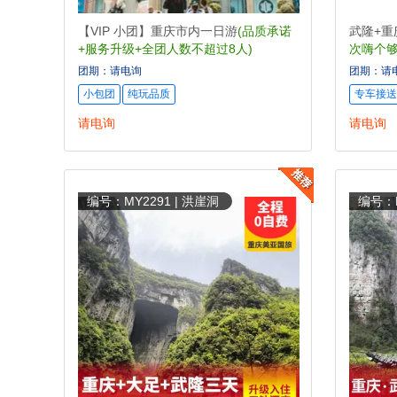
【VIP 小团】重庆市内一日游
(品质承诺
武隆+重
+服务升级+全团人数不超过8人)
次嗨个够
团期：请电询
团期：请
小包团
纯玩品质
专车接送
请电询
请电询
编号：MY2291 | 洪崖洞
编号：M