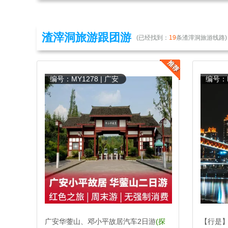
渣滓洞旅游跟团游
(已经找到：
19
条渣滓洞旅游线路)
编号：MY1278 | 广安
编号：M
广安华蓥山、邓小平故居汽车2日游
(探
【行是】