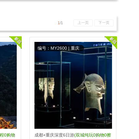
上一页
下一页
1
/1
编号：MY2600 | 重庆
全程0购物
成都+重庆深度6日游
(双城纯玩0购物0擦