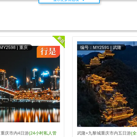
Y2598 | 重庆
编号：MY2591 | 武隆
重庆市内4日游
(24小时私人管
武隆+九黎城重庆市内五日游
(