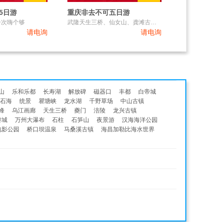
5日游
重庆非去不可五日游
一次嗨个够
武隆天生三桥、仙女山、龚滩古镇、乌江画廊 渣滓洞、磁器口、网红李子坝轻轨穿楼、洪崖洞
请电询
请电询
山
乐和乐都
长寿湖
解放碑
磁器口
丰都
白帝城
石海
统景
瞿塘峡
龙水湖
千野草场
中山古镇
峰
乌江画廊
天生三桥
夔门
涪陵
龙兴古镇
黎城
万州大瀑布
石柱
石笋山
夜景游
汉海海洋公园
电影公园
桥口坝温泉
马桑溪古镇
海昌加勒比海水世界