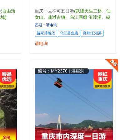
游
(自由活
重庆非去不可五日游
(武隆天生三桥、仙
城)
女山、龚滩古镇、乌江画廊 渣滓洞、磁
器口、网红李子坝轻轨穿楼、洪崖洞)
团期：请电询
苗家摔碗酒
乌江苗鱼宴
麻辣江湖菜
请电询
编号：MY2376 | 洪崖洞