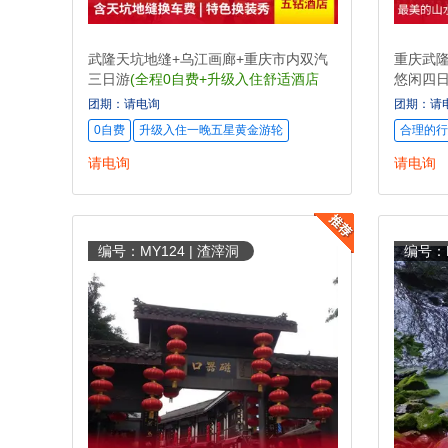
武隆天坑地缝+乌江画廊+重庆市内双汽
重庆武隆
三日游
(全程0自费+升级入住舒适酒店
悠闲四
+30%空座率)
接站)
团期：请电询
团期：请
0自费
升级入住一晚五星黄金游轮
合理的行
请电询
请电询
编号：MY124 | 渣滓洞
编号：M