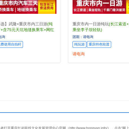
必选】武隆+重庆市内三日游
(纯
重庆市内一日游纯玩
(长江索道
+含75元天坑地缝换乘车+网红
乘坐李子坝轻轨)
电询
团期：请电询
免费使用自拍杆
纯玩游
重庆特色轮渡
请电询
打开重庆红岩联线文化发展管理中心官网（http://www.hongyan.info/），