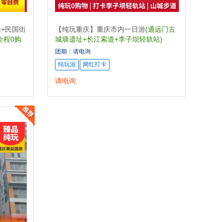
+民国街
【纯玩重庆】重庆市内一日游
(通远门古
全程0购
城墙遗址+长江索道+李子坝轻轨站)
团期：请电询
纯玩游
网红打卡
请电询