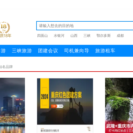
四面山
水银河
山西
三峡
鄂尔多斯
成都
导游
三峡旅游
团建会议
司机兼向导
旅游租车
知名品牌