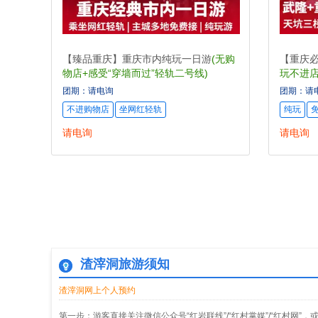
【臻品重庆】重庆市内纯玩一日游
(无购
【重庆
物店+感受“穿墙而过”轻轨二号线)
玩不进店
打卡)
团期：请电询
团期：请
不进购物店
坐网红轻轨
纯玩
请电询
请电询
渣滓洞旅游须知
渣滓洞网上个人预约
第一步：游客直接关注微信公众号“红岩联线”/“红村掌媒”/“红村网”，或者