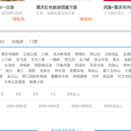
内一日游
重庆红色旅游团建方案
武隆+重庆市内
，游览网红路线
红色、团建拓展活动方案
十大网红景点，
请电询
请电询
由行
当地游
门票
重庆动物园
云端之眼
三峡
龙水峡地缝
奥陶纪
黑山谷
云阳龙缸
金佛
小三峡
张飞庙
天坑三桥
一棵树
雪玉洞
金刀峡
茶山竹海
黄水
龙鳞
谷
红池坝
神龟峡
酉阳桃花源
印象武隆
民国街
安居古镇
武陵山
神女
坪
南川
綦江
酉阳
龙泉谷
神女溪
美樱花海
双桂山
綦江古剑山
九
驿
赵云山
两江国际影视城
麒麟俱乐部
静观腊梅
万州
南温泉
巴文化
大来山蓝莓园
糖果小镇
4天
5天
6天
7天
8天以上
1000-2000元
2000-3000元
3000-5000元
5000元以上
显示更多筛选项