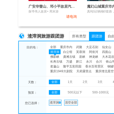
广安华蓥山、邓小平故居汽车2日游
魔幻山城重庆市
探寻伟人故居+ 周末游
真纯玩0购物0套路
请电询
渣滓洞旅游跟团游
所有类型
跟团游
自
全部
重庆市内
武隆
大足石刻
仙女山
目的地：
渣滓洞
白公馆
芙蓉洞
阿依河
四面山
佛影峡
龚滩古镇
巫峡
神龙峡
大木花
长寿古镇
万盛
黔江
永川
合川
铁山
老瀛山
隆平五彩田园
香水百荷景区
铜罐
重庆1949大剧院
天府露营点
重庆缙北星空
全部
1天
2天
3天
天数：
全部
500元以下
500-1000元
预算：
渣滓洞
清空全部
您已选择：