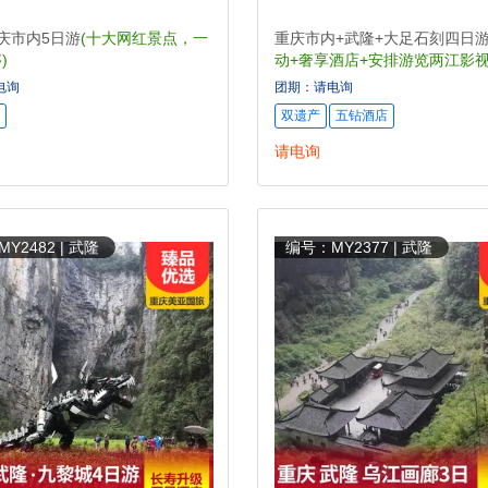
庆市内5日游
(十大网红景点，一
重庆市内+武隆+大足石刻四日
)
动+奢享酒店+安排游览两江影视
电询
团期：请电询
双遗产
五钻酒店
请电询
Y2482 | 武隆
编号：MY2377 | 武隆