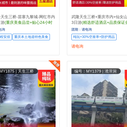
天生三桥-苗寨九黎城-网红市内
武隆天生三桥+重庆市内+仙女山
日游
(重庆美食品尝+贴心24小时
3日游
(精选舒适酒店+品质保证
物0自费)
电询
团期：请电询
程安排
重庆本土地道特色美食
纯玩+30%空座率+防护用品
请电询
Y1875 | 天生三桥
编号：MY1379 | 渣滓洞