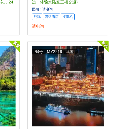
礼，24
边，体验水陆空三栖交通)
团期：请电询
纯玩
四钻酒店
接送机
请电询
编号：MY2219 | 武隆