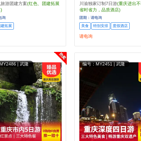
色旅游团建方案
(红色、团建拓展
川渝独家订制7日游
(重庆进出
)
省时省力，品质酒店)
电询
团期：请电询
团建拓展
美食
特别安排
度假酒店
请电询
Y2486 | 武隆
编号：MY2451 | 武隆