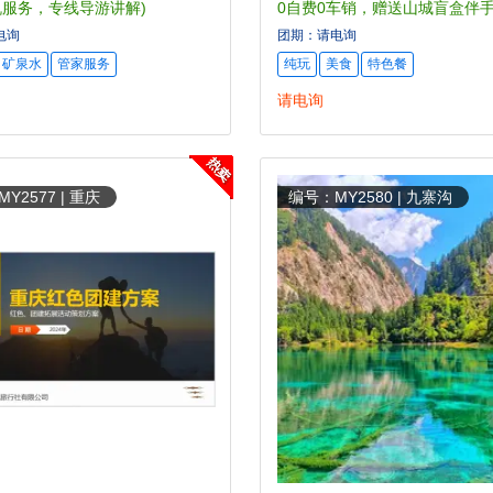
服务，专线导游讲解)
0自费0车销，赠送山城盲盒伴手
小时司机接机/送站)
电询
团期：请电询
矿泉水
管家服务
纯玩
美食
特色餐
请电询
Y2577 | 重庆
编号：MY2580 | 九寨沟