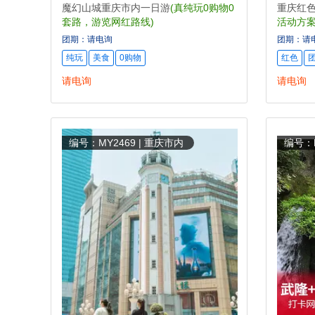
魔幻山城重庆市内一日游
(真纯玩0购物0
重庆红
套路，游览网红路线)
活动方案
团期：请电询
团期：请
纯玩
美食
0购物
红色
请电询
请电询
编号：MY2469 | 重庆市内
编号：M