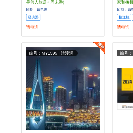
寻伟人故居+ 周末游)
家和接机
团期：请电询
团期：请
经典游
接送机
请电询
请电询
编号：MY1595 | 渣滓洞
编号：M