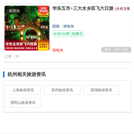
华东五市+三大水乡双飞六日游
(全程含餐+
跟团游
团期：请电询
全程0自费
观樱花
编号：MY1690
请电询
已售：29
杭州相关旅游资讯
上海旅游资讯
苏州旅游资讯
西湖旅游资讯
普陀山旅游资讯