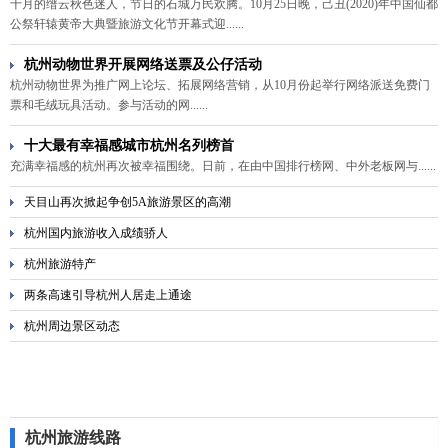
十月的缙云秋色迷人，节日的石城万民欢腾。10月25日晚，己丑(2020)年中国仙都
公祭轩辕黄帝大典暨旅游文化节开幕式迎......
杭州动物世界开展网络送票及公仔活动
杭州动物世界为推广网上论坛、拓展网络营销，从10月份起举行网络派送免费门
票和毛绒玩具活动。参与活动的网......
十大最有幸福感城市杭州名列榜首
充满幸福感的杭州再次被幸福围绕。日前，在由中国排行榜网、中外老板网与......
天目山再次掀起争创5A旅游景区的高潮
杭州国内旅游收入成绩骄人
杭州旅游特产
两条高速引导杭州人居走上通途
杭州周边景区动态
杭州旅游线路