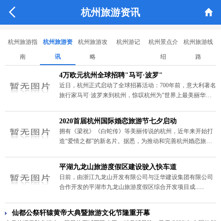


杭州旅游资讯
杭州旅游指
杭州旅游资
杭州旅游攻
杭州游记
杭州景点介
杭州旅游线
南
讯
略
绍
路
4万欧元杭州全球招聘"马可·波罗"
近日，杭州正式启动了全球招募活动：700年前，意大利著名
旅行家马可·波罗来到杭州，惊叹杭州为"世界上最美丽华贵
之天城"。700年后，杭州面向全球招聘"马可·波罗"，这次给
出的年薪是4万欧元（约合32.3万元人民币）。
2020首届杭州国际婚恋旅游节七夕启动
拥有《梁祝》《白蛇传》等美丽传说的杭州，近年来开始打
造“爱情之都”的新名片。据悉，为推动和完善杭州婚恋旅游
产品体系，打响“爱情之都”的城市品牌，市潜力办、市旅委
将举办“爱在杭州”2020首届杭州国际婚恋旅游节，并于8月23
平湖九龙山旅游度假区建设驶入快车道
日“七夕情人节”正式启动。
日前，由浙江九龙山开发有限公司与泛华建设集团有限公司
合作开发的平湖市九龙山旅游度假区综合开发项目成......
仙都公祭轩辕黄帝大典暨旅游文化节隆重开幕