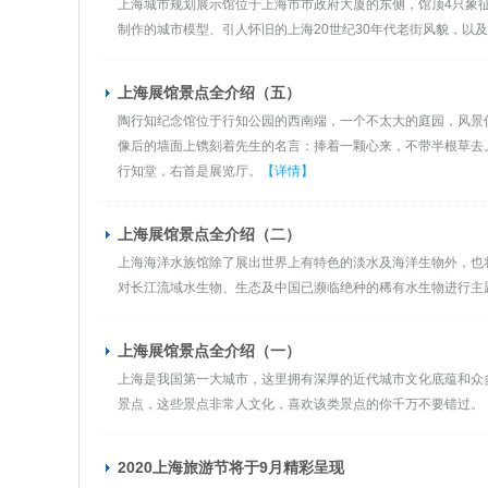
上海城市规划展示馆位于上海市市政府大厦的东侧，馆顶4只象征
制作的城市模型、引人怀旧的上海20世纪30年代老街风貌，以
上海展馆景点全介绍（五）
陶行知纪念馆位于行知公园的西南端，一个不太大的庭园，风景
像后的墙面上镌刻着先生的名言：捧着一颗心来，不带半根草去
行知堂，右首是展览厅。
【详情】
上海展馆景点全介绍（二）
上海海洋水族馆除了展出世界上有特色的淡水及海洋生物外，也
对长江流域水生物、生态及中国已濒临绝种的稀有水生物进行主题
上海展馆景点全介绍（一）
上海是我国第一大城市，这里拥有深厚的近代城市文化底蕴和众
景点，这些景点非常人文化，喜欢该类景点的你千万不要错过。
2020上海旅游节将于9月精彩呈现