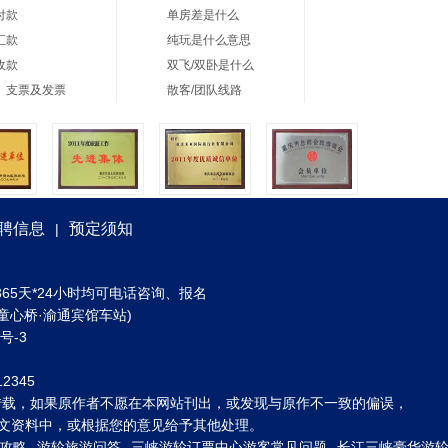
付款
单房差是什么
汇款
纯玩是什么意思
收款
双飞/双卧是什么
、支票及发票
散客/团队线路
聘信息
预定须知
|
) 全年365天*24小时均可电话咨询、报名
童心桥·渝通宾馆车站)
3号-3
2345
转载，如果原作者不愿在本网站刊出，或发现与原作不一致的偏误，
到图文资料中，或根据您的意见给予其他处理。
攻略
游轮旅游问答
三峡游轮订票中心游客常见问题
长江三峡豪华游