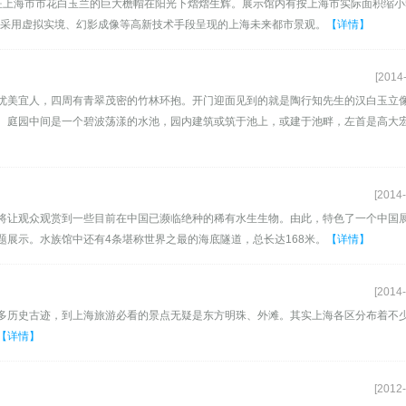
上海市市花白玉兰的巨大檐帽在阳光下熠熠生辉。展示馆内有按上海市实际面积缩小5
及采用虚拟实境、幻影成像等高新技术手段呈现的上海未来都市景观。
【详情】
[2014
优美宜人，四周有青翠茂密的竹林环抱。开门迎面见到的就是陶行知先生的汉白玉立
。庭园中间是一个碧波荡漾的水池，园内建筑或筑于池上，或建于池畔，左首是高大
[2014-
将让观众观赏到一些目前在中国已濒临绝种的稀有水生生物。由此，特色了一个中国
展示。水族馆中还有4条堪称世界之最的海底隧道，总长达168米。
【详情】
[2014-
多历史古迹，到上海旅游必看的景点无疑是东方明珠、外滩。其实上海各区分布着不
【详情】
[2012-