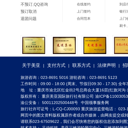
不预订,QQ咨询
在线签约
到店
预订取消
上门签约
银行
退团问题
合同范本
上门
刷卡
关于美亚
支付方式
联系方式
法律声明
招
|
|
|
|
旅游咨询：023-8691 5016 游轮咨询：023-8691 5123
工作时间：09:00 - 18:00 (周末、节假日09:30 - 17:30
地 址：重庆市渝北区红金街2号总商会大厦16层(红旗河沟·
版权所有： 重庆美亚国际旅行社有限公司
渝ICP备1100305
渝公安备：
50011202500448号
中国领事服务网
旅行社许可证号：L-CQ-CJ00093 重庆旅游监督电话： 023-1
网页中的图文资料版权属原作者或合作媒体，由网友提交或
请联系023-67509622，我们会尽快将您的版权信息添加
技术支持：
足动科技
美亚三峡游轮预定中心
三峡游轮旅游