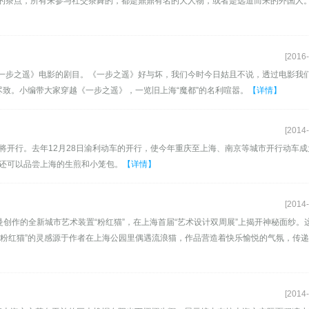
的茶点，所有来参与社交茶舞的，都是鼎鼎有名的大人物，或者是远道而来的外国人
[2016-
”拉开了《一步之遥》电影的剧目。《一步之遥》好与坏，我们今时今日姑且不说，透过电影我
尽致。小编带大家穿越《一步之遥》，一览旧上海“魔都”的名利喧嚣。
【详情】
[2014-
将开行。去年12月28日渝利动车的开行，使今年重庆至上海、南京等城市开行动车成
，还可以品尝上海的生煎和小笼包。
【详情】
[2014-
夫曼创作的全新城市艺术装置“粉红猫”，在上海首届“艺术设计双周展”上揭开神秘面纱。
“粉红猫”的灵感源于作者在上海公园里偶遇流浪猫，作品营造着快乐愉悦的气氛，传
[2014-