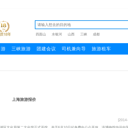
四面山
水银河
山西
三峡
成都
导游
三峡旅游
团建会议
司机兼向导
旅游租车
上海旅游报价
[2014-
号黄浦区文化局第二文化馆正式开馆，并于6月10日起免费向公众开放。该博物馆内设中