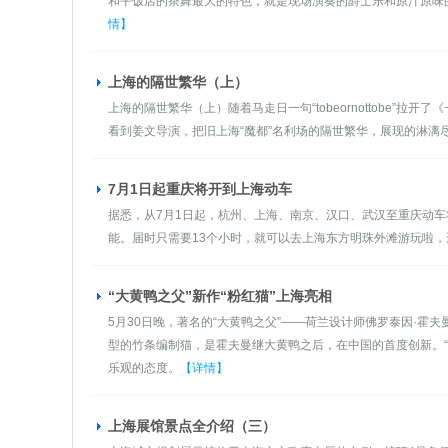
和平饭店的茶舞最大的特色，就是现场演奏的爵士乐和原汁原味
情】
上海的隔世繁华（上）
上海的隔世繁华（上）随着马走日一句“tobeornottobe
看到姜文导演，把旧上海“魔都”名利场的隔世繁华，展现的淋漓
7月1日起重庆将开到上海动车
据悉，从7月1日起，杭州、上海、南京、汉口、武汉至重庆动车
能。届时只需要13个小时，就可以去上海东方明珠外滩游玩啦
“大黄鸭之父”新作“粉红猫”上海亮相
5月30日晚，著名的“大黄鸭之父”——荷兰设计师佛罗泰因·霍
型的竹条编制猫，是霍夫曼继大黄鸭之后，在中国的首度创新。
乐观的态度。
【详情】
上海展馆景点全介绍（三）