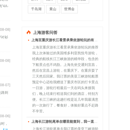
4A-
千岛湖
黄山
世博会
08-08]
上海游客问答
穿衬衫
上海至重庆游长江看景承乘坐游轮玩的有推荐的游轮吗？需要经典的航线，不去鸡肋的景点。
上海至重庆游长江看景承乘坐游轮玩的推荐
我上次体验过的美国维多利亚凯悦号游轮，
经典的航线长江三峡旅游的精华段，包含的
08-08]
下船景点也不鸡肋。上海先坐交通到宜昌，
然后在宜昌上游轮，在重庆下。在重庆耍了
三天然后回家。我订票的美亚三峡游轮船票
预定中心还给我赠送了重庆市区的打卡景点
08-07]
一日游，游轮行程最后一天在码头来接我
伦路则
们，晚上结束行程送我们到的酒店，特别方
便。长江三峡的这趟行程是近几年我最满意
的一次旅行了，餐食好，体验好重点不赶路
不辛苦。
08-06]
上海长江游轮尾单在哪里能查到，我一直想去长江三峡看看，之前都是走海洋游轮，遇上尾单的就非常的划算，长江三峡我怎么一直没遇到过。
当时，
上海长江游轮尾单去我订票的美亚三峡游轮