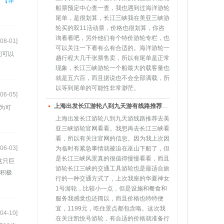
。
【详
船票预定中心查一查，我也遇到过海洋游轮
尾单，是很划算，长江三峡我在美亚三峡游
轮买的双11活动票，价格也很划算，你咨
询看看吧，另外他们有个特价游轮专栏，也
08-01]
可以关注一下看有么有合适的。海洋游轮一
们可以
趟行程大几千张票售卖，所以有尾单是正常
现象，长江三峡游轮一个船最大的载客量也
就是五六百，而且据说也不会全部满载，所
以等到尾单的可能性非常渺茫。
06-05]
上海出发长江游轮八到九天游有线路推荐吗？一直想去长江三峡看看，一直假期时间不够，下个月有10天假期就赶紧拿上日程安排上。
为可
上海出发长江游轮八到九天游线路推荐去美
亚三峡游轮官网看看。我想再去长江三峡看
看，所以有关注官网的信息。因为我上次因
06-03]
为临时有紧急事情就被迫在巫山下船了，但
是长江三峡风景真的很值得慢慢看看，而且
这只巨
游轮长江三峡的交通工具游轮也是最适合旅
递积极
行的一种交通方式了，上次我座的华夏神女
1号游轮，比较小一点，但是设施和餐食和
服务我感觉也还阔以，而且价格也特特便
宜，1199元，吃住景点都包含咯。这次我
04-10]
在关注凯悦号游轮，有合适的价格就准备行