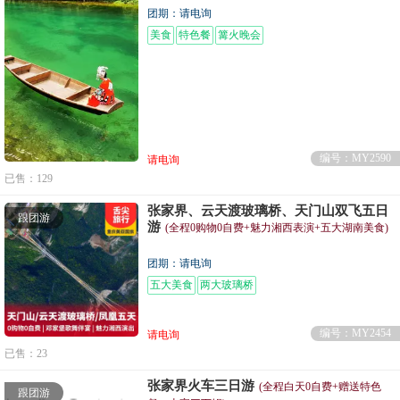
团期：请电询
美食
特色餐
篝火晚会
编号：MY2590
请电询
已售：129
张家界、云天渡玻璃桥、天门山双飞五日
跟团游
游
(全程0购物0自费+魅力湘西表演+五大湖南美食)
团期：请电询
五大美食
两大玻璃桥
编号：MY2454
请电询
已售：23
张家界火车三日游
(全程白天0自费+赠送特色
跟团游