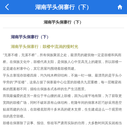


湖南芋头侗寨行（下）
湖南芋头侗寨行（下）
湖南芋头侗寨行（下）
湖南芋头侗寨行：鼓楼中流淌的慢时光
“无寨不楼，无溪不桥”，所有侗族聚居之处，最漂亮的建筑物一定是鼓楼和风雨
桥。在侗族文化中，鼓楼代表太阳，是侗族人心中至高无上的建筑，所以鼓楼一
定是建在村寨中心，其它房屋均围绕着鼓楼而建。
芋头古寨现存鼓楼四座，均为纯木榫卯结构，不施一钉一铆。最漂亮的是芋头小
学旁的“芦笙楼”，这座占据了侗寨最中心位置的鼓楼共九层重檐，每一层雕梁画
栋的图案都不同，描绘出侗族各式各样的生产生活图景。
而我最偏爱的是另一座位于半山腰的崖上鼓楼，因为山坡平地有限，为了获取更
宽阔的鼓楼广场，同时不破坏原有山体结构，乾隆年间的侗寨木匠巧妙采用悬空
贴崖而建的办法，在鼓楼底部用十多米高的硬木支撑，生生建成这么一个观景绝
佳的悬空鼓楼。
鼓楼在侗寨除了议事、报信、祭祖等严肃而实际的功用，大多数时间其实就相当