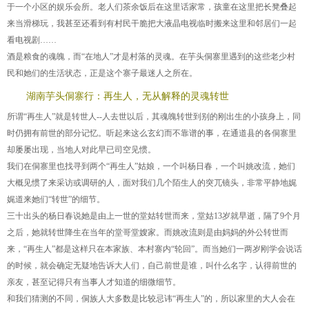
于一个小区的娱乐会所。老人们茶余饭后在这里话家常，孩童在这里把长凳叠起
来当滑梯玩，我甚至还看到有村民干脆把大液晶电视临时搬来这里和邻居们一起
看电视剧……
酒是粮食的魂魄，而“在地人”才是村落的灵魂。在芋头侗寨里遇到的这些老少村
民和她们的生活状态，正是这个寨子最迷人之所在。
湖南芋头侗寨行：再生人，无从解释的灵魂转世
所谓“再生人”就是转世人--人去世以后，其魂魄转世到别的刚出生的小孩身上，同
时仍拥有前世的部分记忆。听起来这么玄幻而不靠谱的事，在通道县的各侗寨里
却屡屡出现，当地人对此早已司空见惯。
我们在侗寨里也找寻到两个“再生人”姑娘，一个叫杨日春，一个叫姚改流，她们
大概见惯了来采访或调研的人，面对我们几个陌生人的突兀镜头，非常平静地娓
娓道来她们“转世”的细节。
三十出头的杨日春说她是由上一世的堂姑转世而来，堂姑13岁就早逝，隔了9个月
之后，她就转世降生在当年的堂哥堂嫂家。而姚改流则是由妈妈的外公转世而
来，“再生人”都是这样只在本家族、本村寨内“轮回”。而当她们一两岁刚学会说话
的时候，就会确定无疑地告诉大人们，自己前世是谁，叫什么名字，认得前世的
亲友，甚至记得只有当事人才知道的细微细节。
和我们猜测的不同，侗族人大多数是比较忌讳“再生人”的，所以家里的大人会在