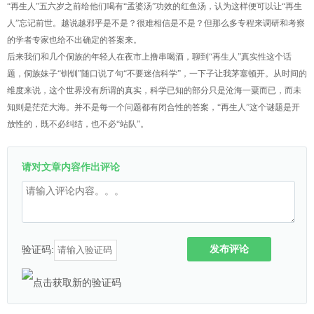
“再生人”五六岁之前给他们喝有“孟婆汤”功效的红鱼汤，认为这样便可以让“再生
人”忘记前世。越说越邪乎是不是？很难相信是不是？但那么多专程来调研和考察
的学者专家也给不出确定的答案来。
后来我们和几个侗族的年轻人在夜市上撸串喝酒，聊到“再生人”真实性这个话
题，侗族妹子“钏钏”随口说了句“不要迷信科学”，一下子让我茅塞顿开。从时间的
维度来说，这个世界没有所谓的真实，科学已知的部分只是沧海一粟而已，而未
知则是茫茫大海。并不是每一个问题都有闭合性的答案，“再生人”这个谜题是开
放性的，既不必纠结，也不必“站队”。
请对文章内容作出评论
发布评论
验证码: