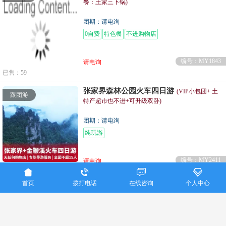
餐：土家三下锅)
团期：请电询
0自费
特色餐
不进购物店
编号：MY1843
请电询
已售：59
张家界森林公园火车四日游
(VIP小包团+ 土
跟团游
特产超市也不进+可升级双卧)
团期：请电询
纯玩游
编号：MY2411
请电询




已售：29
首页
拨打电话
在线咨询
个人中心
重庆美亚国际旅行社联系电话：023-86915016
Copyright ©
重庆美亚国际旅行社