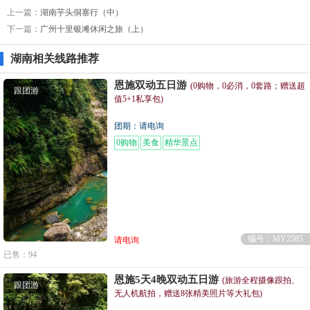
上一篇：
湖南芋头侗寨行（中）
下一篇：
广州十里银滩休闲之旅（上）
湖南相关线路推荐
恩施双动五日游
(0购物，0必消，0套路；赠送超
跟团游
值5+1私享包)
团期：请电询
0购物
美食
精华景点
编号：MY2585
请电询
已售：94
恩施5天4晚双动五日游
(旅游全程摄像跟拍、
跟团游
无人机航拍，赠送8张精美照片等大礼包)