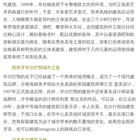
性建筑。1890年，布拉格政府下令整顿犹太区的环境，当时正值新艺
术风格盛行的年代，于是，许多新艺术形式、简单风格的建筑应运而
生，人物雕塑大都是简约的立体派风格。在这三个小时行程中，导游
将带领您参观酒店、酒吧、餐馆和火车站，这些建筑的外立面往往经
过精心设计，雕刻着银杏叶，配以优雅的装饰，其中以索诺酒吧和欧
若帕酒店最为闻名。随着在黑色圣母之屋的驻足，游客们也将游览布
拉格最具鲜明色彩的立体派建筑，建筑师对于几何元素的运用使得建
筑简单明了却美轮美奂。
西班牙毕尔巴鄂城市之旅
毕尔巴鄂的名字已经超越了一个简单的地理概念，成为了一个现代建
筑品牌。古根海姆美术馆由大名鼎鼎的美国建筑师弗兰克·盖里设计，
1997年正式落成启用。此外，毕尔巴鄂的建筑中还有著名设计师诺曼·
福斯特，才华横溢的设计师菲利普·斯达克的作品。可以说，在过去的
20年，这座中等城市的建筑群日新月异，令人欣喜。此次行程由建筑
师导游，于港口出发，在市中心及其他区域游览半天，最后在港口集
合。您将探索建筑为这个城市带来的翻天覆地的变化。如果您会西班
牙语，也可以根据Instagram上的路线自己游览。
日本东京建筑之旅