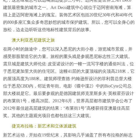
吧，这意味着您可以边喝酒边徒步三小时。迈阿密是世界上Art Deco
建筑最密集的城市之一。Art Deco建筑中心就位于迈阿密南海滩，算
得上是迈阿密海滩上的瑰宝。装饰艺术区包括20世纪30年代和40年代
的800多座汇集众多奇思妙想的城市保护建筑。所以，您可以全身心的
放松，边走边听听这些地标性建筑背后的故事。
澳大利亚悉尼建筑之旅
在两小时的旅途中，您可以深入悉尼的大街小巷，游览城市景观，并
感受那股塑造它的力量。旅程的重头戏是参观悉尼标志性三大建筑。
震旦城是建筑大师伦佐·皮亚诺设计的一幢一流写字楼的通俗叫法，位
于悉尼麦加里大街的住宅区。这幢41层的大厦顶端的尖顶高218米，它
的屋顶高度为188米。建筑师理查德·约翰逊所设计的菲利普总督大楼
位于悉尼CBD内，邻近青年街。电影《碟中谍2》中的BioCyte公司总
部大楼就是它。最后要参观的是德国建筑师克里斯多夫·英根霍芬设计
的布莱街1号，楼高28层。2012年6月，世界高层都市建筑学会公布了
2012年最佳超高层建筑的结果：“布莱街1号”高楼获得亚澳最佳高层
奖。其他的主题观光项目也都包括这三大建筑。
捷克布拉格：新艺术和立体派建筑
新艺术运动，开始在19世纪末，其影响几乎涵盖了所有布拉格的标志