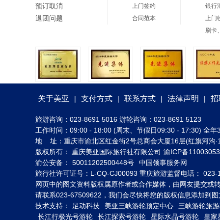
预订取消
上门签约
银行
退团问题
合同范本
上门
刷卡
关于美亚
支付方式
联系方式
法律声明
招
|
|
|
|
旅游咨询：023-8691 5016 游轮咨询：023-8691 5123
工作时间：09:00 - 18:00 (周末、节假日09:30 - 17:30
地 址：重庆市渝北区红金街2号总商会大厦16层(红旗河沟·
版权所有： 重庆美亚国际旅行社有限公司
渝ICP备1100305
渝公安备：
50011202500448号
中国领事服务网
旅行社许可证号：L-CQ-CJ00093 重庆旅游监督电话： 023-1
网页中的图文资料版权属原作者或合作媒体，由网友提交或
请联系023-67509622，我们会尽快将您的版权信息添加
技术支持：
足动科技
美亚三峡游轮预定中心
三峡游轮旅游
长江行极光号游轮
长江探索号游轮
星际水晶号游轮
皇家