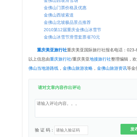
金佛山西坡滑雪场
金佛山门票价格及优惠
金佛山西坡索道
金佛山北坡极品景点推荐
2010第12届重庆金佛山冰雪节
金佛山冰雪节滑雪套票省70元
重庆美亚旅行社
重庆美亚国际旅行社报名电话：023-869
以上信息由
重庆旅行社
/重庆美亚
地接旅行社
整理编辑，欢
佛山当地游路线
，
金佛山旅游攻略
，
金佛山旅游资讯
等金
请对文章内容作出评论
发
验 证 码：