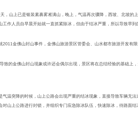
的白天，山上已是银装素裹雾凇满山，晚上，气温再次骤降，西坡、北坡的
山工作人员自早晨开始就一直抓紧除冰，但由于结冰严重，所以导致早到
2011金佛山封山事件，金佛山旅游景区管委会、山水都市旅游开发有限
雪导致的金佛山封山现象或许还会偶尔出现，景区将在总结经验的基础上，
是气温突降的时候，山上公路会出现严重的结冰现象，直接导致车辆无法
会对山上公路进行封锁，并组织专门应急除冰队伍，快速除冰，待路面结