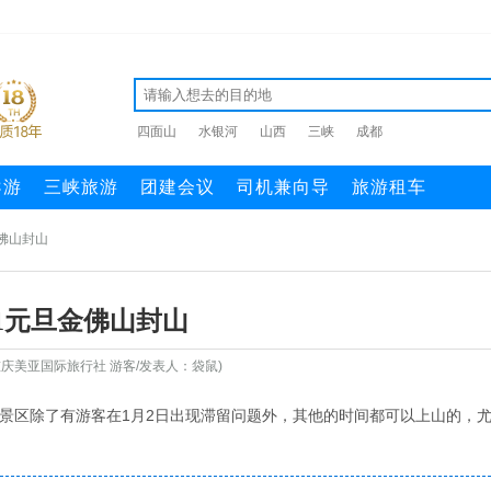
四面山
水银河
山西
三峡
成都
导游
三峡旅游
团建会议
司机兼向导
旅游租车
金佛山封山
11元旦金佛山封山
庆美亚国际旅行社 游客/发表人：袋鼠)
景区除了有游客在1月2日出现滞留问题外，其他的时间都可以上山的，