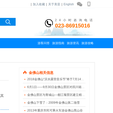
|
加入收藏
|
关于美亚
|
English
24小时咨询电话
023-86915016
游客问答
旅游指南
旅游资讯
旅游攻略
金佛山相关信息
2018金佛山“滨水露营音乐节”将于7月14日盛大开幕
6月1日——9月30日金佛山景区对四川籍游客免门票
金佛山景区与青城山—都江堰景区建立精品景区合作机制
尤其
金佛山下雪了：2009年金佛山第二场雪
2013年重庆市民可乘火车游金佛山黑山谷