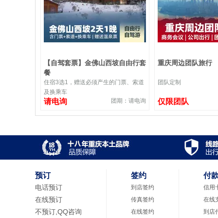
【自驾套票】金佛山西坡自由行套
重庆周边团队旅行
餐
住宿3选1，赠送必须产生的门票、索道
团队定制
及换乘车
请电询
团期：请电询
仅限团队
预订
签约
付
电话预订
到店签约
信用
在线预订
传真签约
在线
不预订,QQ咨询
在线签约
到店