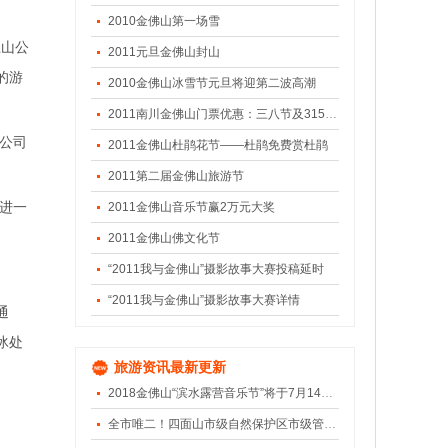
2010金佛山第一场雪
上山公
2011元旦金佛山封山
的游
2010金佛山冰雪节元旦将迎第二波高潮
2011南川金佛山门票优惠：三八节及315消费日
公司
2011金佛山杜鹃花节——杜鹃免费赏杜鹃
2011第二届金佛山旅游节
进一
2011金佛山音乐节赢2万元大奖
2011金佛山佛文化节
“2011我与金佛山”摄影故事大赛投稿延时
“2011我与金佛山”摄影故事大赛详情
通
冰处
旅游资讯最新更新
2018金佛山“滨水露营音乐节”将于7月14日盛大开幕
全市唯二！四面山市级自然保护区市级管理评估获“优”