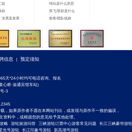
汇款
纯玩是什么意思
收款
双飞/双卧是什么
、支票及发票
散客/团队线路
聘信息
预定须知
|
) 全年365天*24小时均可电话咨询、报名
童心桥·渝通宾馆车站)
3号-3
2345
转载，如果原作者不愿在本网站刊出，或发现与原作不一致的偏误，
到图文资料中，或根据您的意见给予其他处理。
攻略
游轮旅游问答
三峡游轮订票中心游客常见问题
长江三峡豪华游
星光号游轮
长江印象号游轮
新高湖号游轮