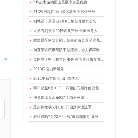
5月起出游四面山景区享多重优惠
4月29日起四面山景区将全面对外开放
稻城亚丁景区自3月8日恢复开放的公告
大足石刻景区20日恢复开放 全国医务人员可免门票
武隆景区恢复开园，结束前游览景区这几点要注意
甪直景区积极预防甲型流感，全力保障游客游览安全
，
金
英国签证中心将重启服务 多国逐步恢复签证服务
2010四面山新娱乐
2011中秋节四面山门票优惠
即日起至8月31日，四面山门票降价仅需50元/人
神龙峡冰泉水乐园7月25日开园
重庆神龙峡6月13日开启清凉漂流季
石柱双晒7月23日“上线”虚拟演播厅 县长左军一秒穿越千野草场