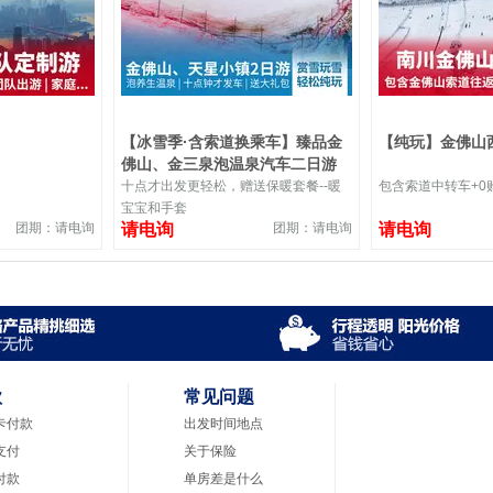
【冰雪季·含索道换乘车】臻品金
【纯玩】金佛山
佛山、金三泉泡温泉汽车二日游
十点才出发更轻松，赠送保暖套餐--暖
包含索道中转车+0
宝宝和手套
团期：请电询
请电询
团期：请电询
请电询
款
常见问题
卡付款
出发时间地点
支付
关于保险
付款
单房差是什么