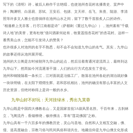
写下的《清明》诗，被后人称作千古绝唱，也使池州杏花村名播青史、蜚声中
外；陶渊明、白居易、苏轼、王安石、包拯、文天祥、岳飞、朱熹、陆游、李清
照等许多文人雅士也曾徜徉在池州山水之间，留下了数千首脍炙人口的诗作。
“相逢桥上无非客，行尽江南都是诗”（萨都剌《重过九华山》），池州素有“千载
诗人地”的美誉，更有杜牧“借问酒家何处有，牧童遥指杏花村”的杏花村。这样一
番秀美山水，怎能不引发诗人的赞美？
也许很多人对池州的名字不熟悉，却不会不会知道九华山的名气。其实，九华山
的故事还得从池州展开呢。
池州的大士阁是古时候朝拜九华山的起点，然后沿着青通河逆流而上，最终到达
九华山下。然而如今河流逐渐干涸，人们的出行方式也发生了变化。
池州和铜陵隔着一条长江，江对面就是冶炼工厂。散落在池州各处的湖泊就好像
一块块明镜，在太阳下熠熠生辉。若和苏杭相比，池州的确没有那么丰富的人文
历史资源，但绝对称得上是诗一般的水乡。
九华山好不好玩：天河挂绿水，秀出九芙蓉
九华山既是中国四大佛教名山，又是国家首批5A级风景名胜。千百年来，古刹林
立，飞阁流丹，香烟缭绕，修持佛法，享有“莲花佛国”之称。
九华山具有一千六百多年的佛教历史，灵山与圣地、自然和人文相互交融，佛、
儒、道高度融合，宗教习俗与民间风俗和谐共生。地藏信仰是九华山佛文化形成