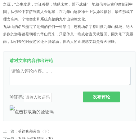
之源，“众生度尽，方证菩提；地狱未空，誓不成佛”，地藏信仰从古印度传到中
国，从佛经中菩萨到真人金地藏，在九华山这块净土上弘扬和辐射，最终形成了
理念高尚、个性突出和系统完整的九华山佛教文化。
九华山的名气盖过了池州的任何一处景点，连机场名字都叫做九华山机场。绝大
多数的游客都是朝着九华山而来，只是休息一晚或者当天就返回。因为刚下完暴
雨，我们去的时候游客还不算爆满，但给人的直观感受就是香火很旺。
请对文章内容作出评论
发布评论
验证码:
上一篇：
菲律宾邦劳岛（下）
下一篇：
九华山好不好玩（下）