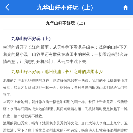


九华山好不好玩（上）
九华山好不好玩（上）
九华山好不好玩（上）
幸运的避开了长江的暴雨，从天空往下看尽是绿色；茂密的山林下闪
着光的是小溪，山谷里还有散落在农田中的村落；一切看起来那么诗
情画意，让我想打开机舱门，从云层中跳下去。
九华山好不好玩：池州秋浦，长江之畔的温柔水乡
池州的九华山机场特别的迷你，跑道好像就只有一两条。我们的小飞机先要飞过
长江，然后才盘旋回到池州这一面。这时候，各种角度的田园山水都能给我们拍
到了。
从高空上看池州，就好像在看一幅色彩鲜明的画一样。长江上千舟竟发，气势磅
礴；水田与阡陌构成大地的肌理，其间点缀着村落，飞机降落时更是惊起了一滩
白鹭，整个过程美不胜收。
池州的灵山秀水，哺育了池州隽永灵秀的诗文化。唐代大诗人李白三上九华、五
游秋浦，写下了数十首赞美池州山水的不朽诗篇；晚唐诗人杜牧在任池州刺史时