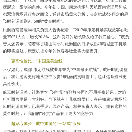
场发展的一个瓶颈，而多年发展积累的客源和品牌效益，机场已具备
摆脱这一限制的条件。今年初，四川康定机场与民航西南管理局和成
都双流机场进行多次商议，通过市场需求分析，决定把成都-康定的起
飞时刻调整到9：50的“黄金时间”。
民航西南管理局相关负责人告诉记者，“2012年康定机场实现旅客吞吐
量35051人次，增长20.8%，这种良好的增长势头给了我们信心。”该负
责人还表示，随着环贡嘎山两小时旅游圈的日渐成熟和稻城亚丁机场
的即将通航，康定机场今年的旅客吞吐量将大幅提升。
更高性价比：“中国最美航线”
不仅如此，成都-康定航线被业界誉为“中国最美航线”，航班时刻调整
后，将让游客更好地从空中欣赏到瑰丽的贡嘎雪山，也让这条航线更
具性价比。
航班时刻调整，让游客“打飞的”到情歌故乡再也不用半夜起床，对旅
行社而言更是一大利好。当下就有十几家组团社，在得知康定机场航
班时刻调整后，已着手设计线路产品。相关负责人表示，拥有这样的
黄金时刻，让我们的“环贡”产品有了更大的竞争力。
超贴心体验：航空旅游的“一站式”服务