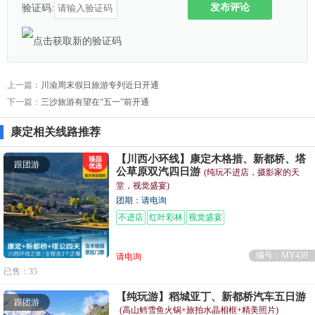
发布评论
验证码:
上一篇：
川渝周末假日旅游专列近日开通
下一篇：
三沙旅游有望在“五一”前开通
康定相关线路推荐
【川西小环线】康定木格措、新都桥、塔
跟团游
公草原双汽四日游
(纯玩不进店，摄影家的天
堂，视觉盛宴)
团期：请电询
不进店
红叶彩林
视觉盛宴
编号：MY439
请电询
已售：35
【纯玩游】稻城亚丁、新都桥汽车五日游
跟团游
(高山鳕雪鱼火锅+旅拍水晶相框+精美照片)