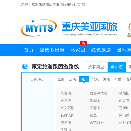
您好，欢迎来到重庆美亚国际旅行社官网!
热
首页
重庆多日游
私家团
红色旅游
当地
康定旅游跟团游路线
所有类型
跟团游
全部
云南
四川
北京
海南
广西
贵
目的地：
九寨沟
西昌泸沽湖
峨眉山
三星堆
青城山
西岭雪
兴文石海
光雾山
瓦屋山
花舞人间
锦里
剑门关
措卡湖
孟屯河谷
达瓦更
牛背山