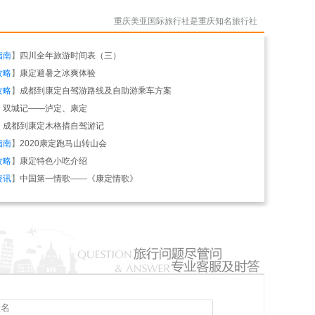
重庆美亚国际旅行社是重庆知名旅行社
指南
】
四川全年旅游时间表（三）
攻略
】
康定避暑之冰爽体验
攻略
】
成都到康定自驾游路线及自助游乘车方案
】
双城记——泸定、康定
】
成都到康定木格措自驾游记
指南
】
2020康定跑马山转山会
攻略
】
康定特色小吃介绍
资讯
】
中国第一情歌——《康定情歌》