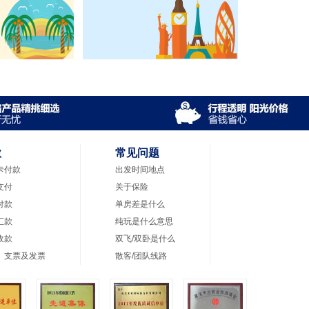
款
常见问题
卡付款
出发时间地点
支付
关于保险
付款
单房差是什么
汇款
纯玩是什么意思
收款
双飞/双卧是什么
、支票及发票
散客/团队线路