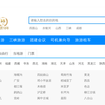
四面山
水银河
山西
三峡
成都
导游
三峡旅游
团建会议
司机兼向导
旅游租车
自由行
当地游
门票
州
福建
西藏
华东
西北
湖南
湖北
天津
山东
河北
黑龙江
陕西
海螺沟
四姑娘山
蜀南竹海
黄龙
山
广安
邓小平故居
稻城亚丁
西昌
都江堰
木格措
米亚罗
色达
鹧鸪山
泸定桥
长坪沟
柳江古镇
扎
党岭
阆中古城
嘉阳
八台山