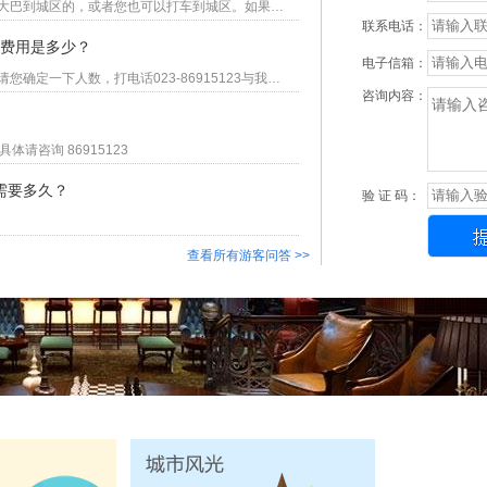
您好，感谢您关注美亚旅行社。一般来说，机场都是有机场大巴到城区的，或者您也可以打车到城区。如果有其他旅游咨询，欢迎来电详询：023-86915123
联系电话：
人费用是多少？
电子信箱：
您好！因为不知道您具体的人数，所以无法为您准确报价，请您确定一下人数，打电话023-86915123与我们联系。
咨询内容：
请咨询 86915123
需要多久？
验 证 码：
查看所有游客问答 >>