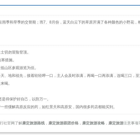
刻，在雨季和旱季的交替期；而7、8月份，蓝天白云下的草原开满了各种颜色的小野花
人士切勿冒险登顶。
防寒措施。
在低山区参观游览为佳。
祭天、地和祖先，接着轻轻呷一口，主人会及时添满，再喝一口再添满，连喝三口，至
过来喝。
但还是得保护好自己，以防万一。
带一些缓解高原反应的药，如红景天和高原安，国内很多药店都能买到。
行社官网了解
康定旅游路线
，
康定旅游跟团价格
，
康定旅游攻略
，
康定旅游
注意事项