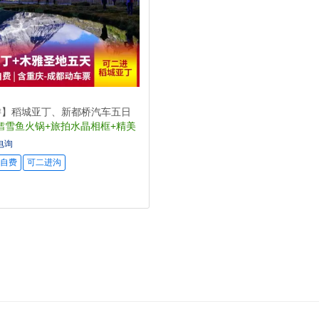
游】稻城亚丁、新都桥汽车五日
鳕雪鱼火锅+旅拍水晶相框+精美
电询
自费
可二进沟