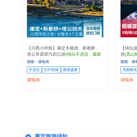
【川西小环线】康定木格措、新都桥、
【纯玩
塔公草原双汽四日游
(纯玩不进店，摄影
游
(高山
家的天堂，视觉盛宴)
照片)
团期：请电询
团期：请
不进店
红叶彩林
视觉盛宴
无购物无
请电询
请电询
康定旅游须知