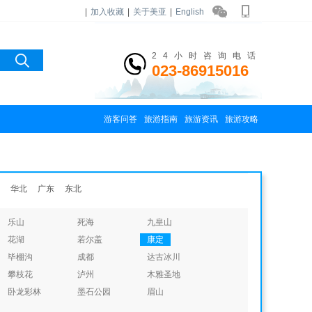
|
加入收藏
|
关于美亚
|
English
24小时咨询电话
023-86915016
游客问答
旅游指南
旅游资讯
旅游攻略
华北
广东
东北
乐山
死海
九皇山
花湖
若尔盖
康定
毕棚沟
成都
达古冰川
攀枝花
泸州
木雅圣地
卧龙彩林
墨石公园
眉山