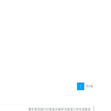
1
共2条
重庆美亚旅行社曾多次被评为旅游工作先进集体