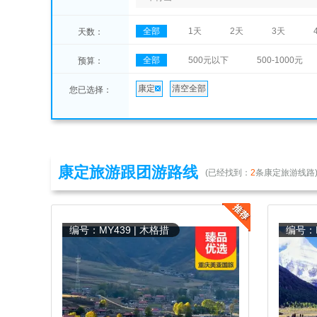
全部
1天
2天
3天
天数：
全部
500元以下
500-1000元
预算：
康定
清空全部
您已选择：
康定旅游跟团游路线
(已经找到：
2
条康定旅游线路
编号：MY439 | 木格措
编号：M