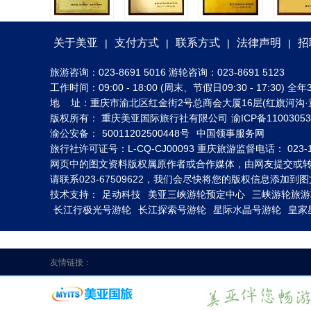
关于美亚
支付方式
联系方式
法律声明
招
|
|
|
|
旅游咨询：023-8691 5016 游轮咨询：023-8691 5123
工作时间：09:00 - 18:00 (周末、节假日09:30 - 17:30
地 址：重庆市渝北区红金街2号总商会大厦16层(红旗河沟·
版权所有： 重庆美亚国际旅行社有限公司
渝ICP备1100305
渝公安备：
50011202500448号
中国领事服务网
旅行社许可证号：L-CQ-CJ00093 重庆旅游监督电话： 023-1
网页中的图文资料版权属原作者或合作媒体，由网友提交或
请联系023-67509622，我们会尽快将您的版权信息添加
技术支持：
足动科技
美亚三峡游轮预定中心
三峡游轮旅游
长江行极光号游轮
长江探索号游轮
星际水晶号游轮
皇家
友情链接：