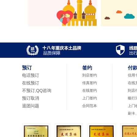
预订
签约
付
电话预订
到店签约
信用
在线预订
传真签约
在线
不预订,QQ咨询
在线签约
到店
预订取消
上门签约
银行
退团问题
合同范本
上门
刷卡