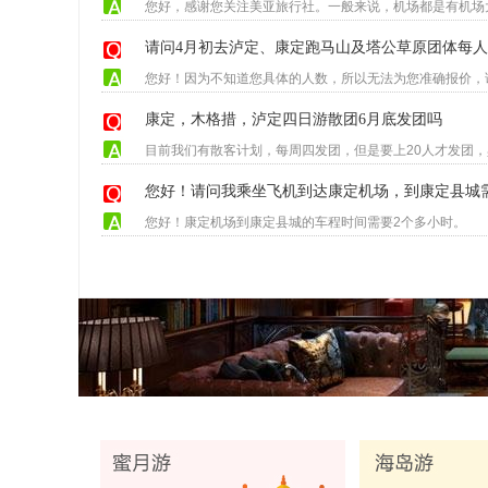
请问4月初去泸定、康定跑马山及塔公草原团体每
康定，木格措，泸定四日游散团6月底发团吗
目前我们有散客计划，每周四发团，但是要上20人才发团，具体
您好！请问我乘坐飞机到达康定机场，到康定县城
您好！康定机场到康定县城的车程时间需要2个多小时。