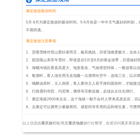
康定旅游最佳时间
5月-8月为康定旅游的最佳时间。5-6月份是一年中天气最好的时
不期而遇。
康定旅游注意事项
1、贡嘎雪峰对登山爱好者而言，极具挑战，但登顶难度极大，业余
2、因贡嘎山系常年雪封，即使是在5月至6月的黄金游季，仍需做好
3、海螺沟地区垂直高度大、地形复杂、气候类型特殊，一般游客以
4、敬酒时，客人须先用无名指蘸一点酒弹向空中，连续三次，以示
5、喝酥油茶时，主人倒茶，客人要待主人双手捧到面前时，才能接
6、行路遇到寺院，玛尼堆，佛塔等宗教设施，必须从左往右绕行。
7、康定海拔2600米左右，这个海拔一般不会对人带来高原反应，
8、去康定可以携带少量肠胃药、感冒药等常用药品和维生素，可携
以上信息由
重庆旅行社
/美亚
重庆地接
旅行社整理，欢迎访问重庆美亚旅