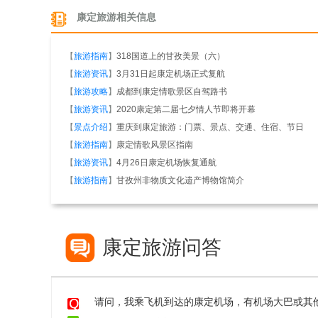
康定旅游相关信息
【
旅游指南
】
318国道上的甘孜美景（六）
【
旅游资讯
】
3月31日起康定机场正式复航
【
旅游攻略
】
成都到康定情歌景区自驾路书
【
旅游资讯
】
2020康定第二届七夕情人节即将开幕
【
景点介绍
】
重庆到康定旅游：门票、景点、交通、住宿、节日
【
旅游指南
】
康定情歌风景区指南
【
旅游资讯
】
4月26日康定机场恢复通航
【
旅游指南
】
甘孜州非物质文化遗产博物馆简介
康定旅游问答
请问，我乘飞机到达的康定机场，有机场大巴或其