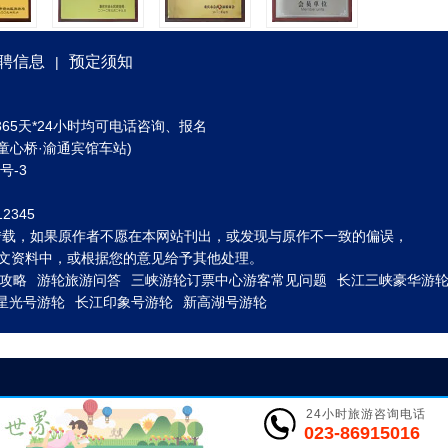
聘信息
预定须知
|
) 全年365天*24小时均可电话咨询、报名
童心桥·渝通宾馆车站)
3号-3
2345
转载，如果原作者不愿在本网站刊出，或发现与原作不一致的偏误，
到图文资料中，或根据您的意见给予其他处理。
攻略
游轮旅游问答
三峡游轮订票中心游客常见问题
长江三峡豪华游
星光号游轮
长江印象号游轮
新高湖号游轮
24小时旅游咨询电话
023-86915016