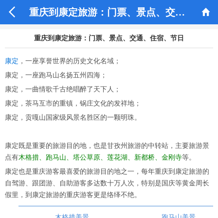


重庆到康定旅游：门票、景点、交通、住宿、节日
重庆到康定旅游：门票、景点、交通、住宿、节日
康定
，一座享誉世界的历史文化名域；
康定，一座跑马山名扬五州四海；
康定，一曲情歌千古绝唱醉了天下人；
康定，茶马互市的重镇，锅庄文化的发祥地；
康定，贡嘎山国家级风景名胜区的一颗明珠。
康定既是重要的旅游目的地，也是甘孜州旅游的中转站，主要旅游景
点有
木格措、跑马山、塔公草原、莲花湖、新都桥、金刚寺
等。
康定也是重庆游客最喜爱的旅游目的地之一，每年重庆到康定旅游的
自驾游、跟团游、自助游客多达数十万人次，特别是国庆等黄金周长
假里，到康定旅游的重庆游客更是络绎不绝。
木格措美景
跑马山美景