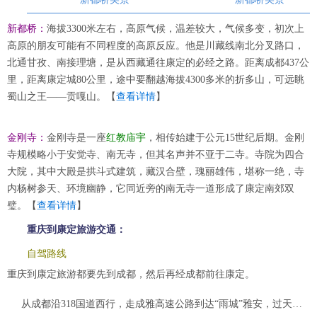
新都桥：
海拔3300米左右，高原气候，温差较大，气候多变，初次上
高原的朋友可能有不同程度的高原反应。他是川藏线南北分叉路口，
北通甘孜、南接理塘，是从西藏通往康定的必经之路。距离成都437公
里，距离康定城80公里，途中要翻越海拔4300多米的折多山，可远眺
蜀山之王——贡嘎山。【
查看详情
】
金刚寺：
金刚寺是一座
红教庙宇
，相传始建于公元15世纪后期。金刚
寺规模略小于安觉寺、南无寺，但其名声并不亚于二寺。寺院为四合
大院，其中大殿是拱斗式建筑，藏汉合壁，瑰丽雄伟，堪称一绝，寺
内杨树参天、环境幽静，它同近旁的南无寺一道形成了康定南郊双
璧。【
查看详情
】
重庆到康定旅游交通：
自驾路线
重庆到康定旅游都要先到成都，然后再经成都前往康定。
从成都沿318国道西行，走成雅高速公路到达“雨城”雅安，过天全县后，连续弯道和急转弯较多，需小心驾驶。如今的二郎山全线已基本完工，路况非常好，保持60千米的速度都没有问题，很轻松就可以到达康定了。