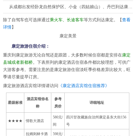
从成都出发经卧龙自然保护区、小金（四姑娘山）、丹巴到达康定，全程504千米。
除了自驾车也可选择通过
乘火车、长途客车
等方式到达康定。【
查看
详情
】
康定美景
康定旅游住宿介绍：
重庆到康定旅游无论自驾还是跟团，大多数时候住宿都是安排在
康定
县城或者新都桥
。下表所列的康定酒店住宿条件都比较理想，可供广
大游客参考。需要注意的是康定旅游住宿淡旺季价格差异比较大，旺
季请尽量提早订房。
康定旅游酒店宾馆详情请访问
《康定酒店宾馆住宿推荐》
酒店宾馆你名
参考
星级标准
详细地址
称
房价
580元/
四川甘孜藏族自治州康定县东大街156
★★★★
情歌大酒店
间
号
拉姆则林卡酒
598元/