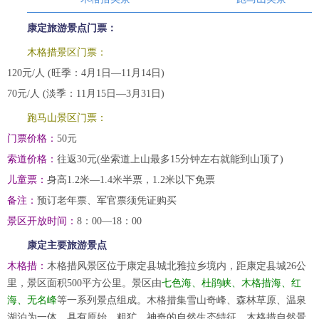
康定旅游景点门票：
木格措景区门票：
120元/人 (旺季：4月1日—11月14日)
70元/人 (淡季：11月15日—3月31日)
跑马山景区门票：
门票价格：
50元
索道价格：
往返30元(坐索道上山最多15分钟左右就能到山顶了)
儿童票：
身高1.2米—1.4米半票，1.2米以下免票
备注：
预订老年票、军官票须凭证购买
景区开放时间：
8：00—18：00
康定主要旅游景点
木格措：
木格措风景区位于康定县城北雅拉乡境内，距康定县城26公
里，景区面积500平方公里。景区由
七色海、杜鹃峡、木格措海、红
海、无名峰
等一系列景点组成。木格措集雪山奇峰、森林草原、温泉
湖泊为一体，具有原始、粗犷、神奇的自然生态特征。木格措自然景