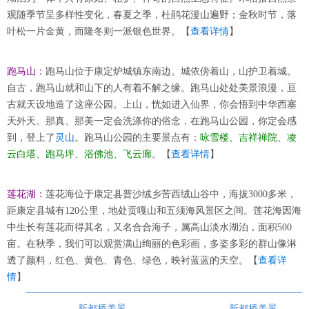
观随季节呈多样性变化，春夏之季，杜鹃花漫山遍野；金秋时节，落
叶松一片金黄，而隆冬则一派银色世界。【
查看详情
】
跑马山：
跑马山位于康定炉城镇东南边。城依傍着山，山护卫着城。
自古，跑马山就和山下的人有着不解之缘。跑马山处处美景浪漫，亘
古就天设地造了这座公园。上山，恍如进入仙界，你会悟到中华西塞
天外天。那真、那美一定会洗涤你的俗念，在跑马山公园，你定会感
到，登上了
灵山
。跑马山公园的主要景点有：
咏雪楼、吉祥禅院、凌
云白塔、跑马坪、浴佛池、飞云廊
。【
查看详情
】
莲花湖：
莲花海位于康定县普沙绒乡苦西绒山谷中，海拔3000多米，
距康定县城有120公里，地处贡嘎山和五须海风景区之间。莲花海因海
中生长有莲花而得其名，又名合合海子，属高山淡水湖泊，面积500
亩。在秋季，我们可以观赏满山绚丽的色彩画，多姿多彩的群山像淋
透了颜料，红色、黄色、青色、绿色，映衬蓝蓝的天空。【
查看详
情
】
新都桥美景
新都桥美景