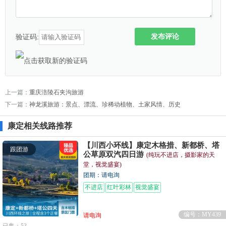
发布评论
验证码:
上一篇：
重庆涪陵石夹沟旅游
下一篇：
神龙溪旅游：景点、漂流、珍稀动植物、土家风情、历史
康定相关线路推荐
【川西小环线】康定木格措、新都桥、塔
跟团游
公草原双汽四日游
(纯玩不进店，摄影家的天
堂，视觉盛宴)
团期：请电询
不进店
红叶彩林
视觉盛宴
编号：MY439
请电询