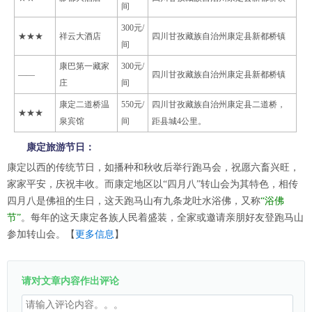
间
300元/
★★★
祥云大酒店
四川甘孜藏族自治州康定县新都桥镇
间
康巴第一藏家
300元/
——
四川甘孜藏族自治州康定县新都桥镇
庄
间
康定二道桥温
550元/
四川甘孜藏族自治州康定县二道桥，
★★★
泉宾馆
间
距县城4公里。
康定旅游节日：
康定以西的传统节日，如播种和秋收后举行跑马会，祝愿六畜兴旺，
家家平安，庆祝丰收。而康定地区以“四月八”转山会为其特色，相传
四月八是佛祖的生日，这天跑马山有九条龙吐水浴佛，又称
“浴佛
节”
。每年的这天康定各族人民着盛装，全家或邀请亲朋好友登跑马山
参加转山会。【
更多信息
】
请对文章内容作出评论