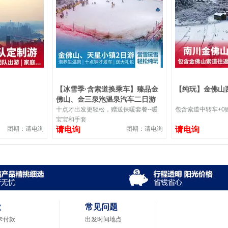
【冰雪季·含索道换乘车】臻品金
【纯玩】金佛山
佛山、金三泉泡温泉汽车二日游
十点才出发更轻松，赠送保暖套餐--暖
包含索道中转车+0
宝宝和手套
团期：请电询
请电询
团期：请电询
请电询
款
常见问题
卡付款
出发时间地点