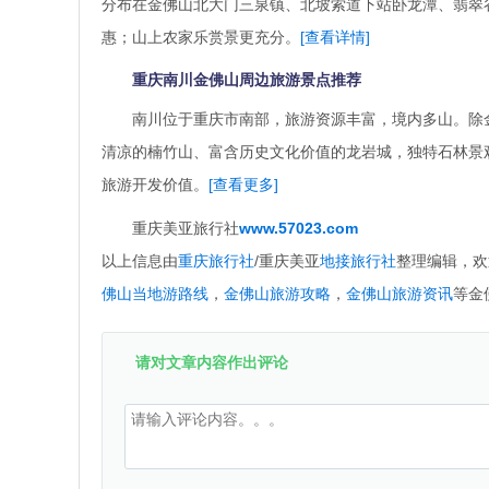
分布在金佛山北大门三泉镇、北坡索道下站卧龙潭、翡翠
惠；山上农家乐赏景更充分。
[查看详情]
重庆南川金佛山周边旅游景点推荐
南川位于重庆市南部，旅游资源丰富，境内多山。除
清凉的楠竹山、富含历史文化价值的龙岩城，独特石林景
旅游开发价值。
[查看更多]
重庆美亚旅行社
www.57023.com
以上信息由
重庆旅行社
/重庆美亚
地接旅行社
整理编辑，欢
佛山当地游路线
，
金佛山旅游攻略
，
金佛山旅游资讯
等金
请对文章内容作出评论