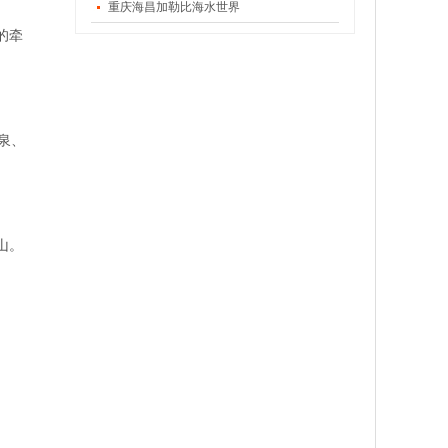
重庆海昌加勒比海水世界
的牵
泉、
山。