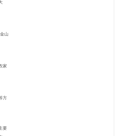
大
经金山
农家
等方
主要