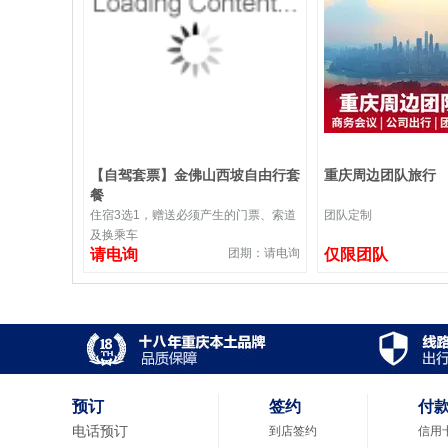
【自驾套票】金佛山西坡自由行套
重庆周边团队旅行
餐
住宿3选1，赠送必须产生的门票、索道
团队定制
及换乘车
请电询
团期：请电询
仅限团队
预订
签约
付
电话预订
到店签约
信用