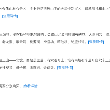
的金佛山核心景区，主要包括西坡山下的天星慢动街区、碧潭幽谷和山上
。
[查看详情]
的三泉镇。受喀斯特地貌的影响，金佛山北坡同时拥有峡谷、天然洞穴、温
、老龙洞、烟云洞、桃源洞、滑雪场、药池坝、绝壁栈道。
[查看详情]
坡上山——北坡、西坡是主道，有索道可上；惟有南坡有车道可自驾车上
子拜观音、母子峰、鹰嘴岩、金佛寺。
[查看详情]
需要分别购买。
[查看详情]