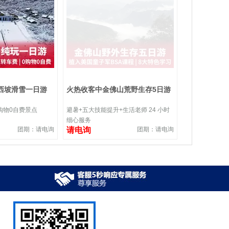
西坡滑雪一日游
火热收客中金佛山荒野生存5日游
购物0自费景点
避暑+五大技能提升+生活老师 24 小时
细心服务
团期：请电询
请电询
团期：请电询