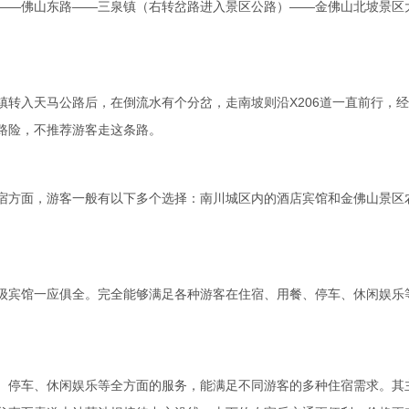
——佛山东路——三泉镇（右转岔路进入景区公路）——金佛山北坡景区
转入天马公路后，在倒流水有个分岔，走南坡则沿X206道一直前行，
路险，不推荐游客走这条路。
宿方面，游客一般有以下多个选择：南川城区内的酒店宾馆和金佛山景区
级宾馆一应俱全。完全能够满足各种游客在住宿、用餐、停车、休闲娱乐
、停车、休闲娱乐等全方面的服务，能满足不同游客的多种住宿需求。其