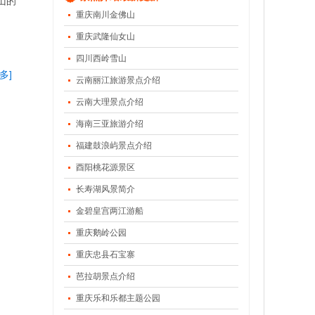
山的
重庆南川金佛山
重庆武隆仙女山
四川西岭雪山
多]
云南丽江旅游景点介绍
云南大理景点介绍
海南三亚旅游介绍
福建鼓浪屿景点介绍
酉阳桃花源景区
长寿湖风景简介
金碧皇宫两江游船
重庆鹅岭公园
重庆忠县石宝寨
芭拉胡景点介绍
重庆乐和乐都主题公园