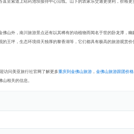
谷直至索道上站药池坝接待中心沿线。山下的农家乐交通更便利，价格更
金佛山外，南川旅游景点还有以其稀有的动植物而闻名于世的卧龙潭，幽
观的王坪，生态环境得天独厚的黎香湖等，它们都具有极高的旅游观赏价
迎访问美亚旅行社官网了解更多
重庆到金佛山旅游
，
金佛山旅游跟团价格
佛山相关的信息。