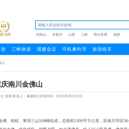
四面山
水银河
山西
三峡
鄂尔多斯
成都
导游
三峡旅游
团建会议
司机兼向导
旅游租车
佛山
重庆南川金佛山
 游客/发表人：蕃薯粉) 发布时间：2023年05月16日
佛、柏枝、箐坝三山108峰组成，总面积1300平方公里，距南川市区36