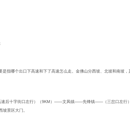
；
要是指哪个出口下高速和下了高速怎么走。金佛山分西坡、北坡和南坡，
高速后十字街口左行）（9KM）——文凤镇——先锋镇——（三岔口左行
西坡景区大门。